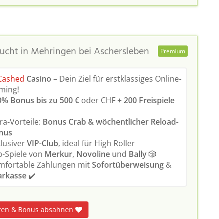
ucht in
Mehringen bei Aschersleben
Premium
Cashed
Casino
– Dein Ziel für erstklassiges Online-
ming!
0% Bonus bis zu 500 €
oder CHF +
200 Freispiele
ra-Vorteile:
Bonus Crab & wöchentlicher Reload-
nus
lusiver
VIP-Club
, ideal für High Roller
p-Spiele von
Merkur
,
Novoline
und
Bally
🎲
mfortable Zahlungen mit
Sofortüberweisung
&
arkasse
✔️
eren & Bonus absahnen