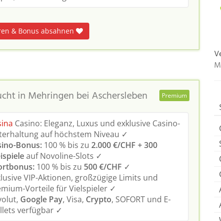
eren & Bonus absahnen
V
M
ucht in
Mehringen bei Aschersleben
Premium
sina
Casino: Eleganz, Luxus und exklusive Casino-
terhaltung auf höchstem Niveau ✓
sino-Bonus:
100 % bis zu
2.000 €/CHF + 300
ispiele
auf Novoline-Slots ✓
ortbonus:
100 % bis zu
500 €/CHF
✓
lusive VIP-Aktionen, großzügige Limits und
mium-Vorteile für Vielspieler ✓
volut,
Google Pay
, Visa,
Crypto
, SOFORT und E-
lets verfügbar ✓