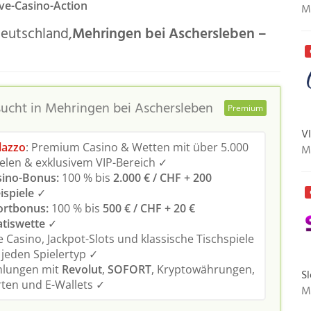
ive-Casino-Action
M
Deutschland,
Mehringen bei Aschersleben –
sucht in
Mehringen bei Aschersleben
Premium
V
lazzo
: Premium Casino & Wetten mit über 5.000
M
elen & exklusivem VIP-Bereich ✓
sino-Bonus:
100 % bis
2.000 € / CHF + 200
ispiele
✓
ortbonus:
100 % bis
500 € / CHF + 20 €
atiswette
✓
e Casino, Jackpot-Slots und klassische Tischspiele
 jeden Spielertyp ✓
hlungen mit
Revolut
,
SOFORT
, Kryptowährungen,
S
ten und E-Wallets ✓
M