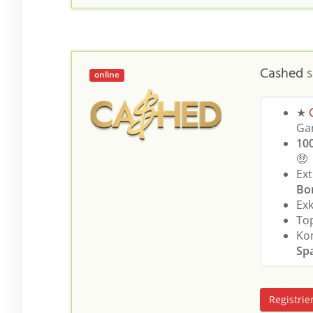
Cashed
s
online
★
Ga
10
🤑
Ext
Bo
Exk
To
Ko
Sp
Registri