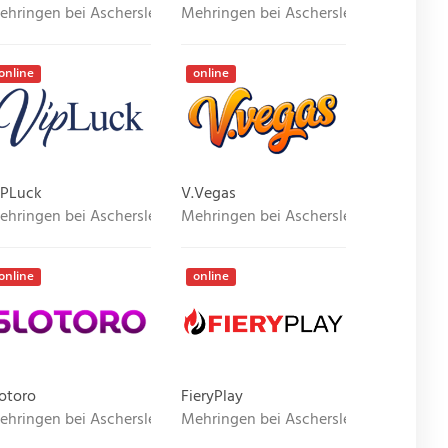
ehringen bei Aschersleben
Mehringen bei Aschersleben
online
online
IPLuck
V.Vegas
ehringen bei Aschersleben
Mehringen bei Aschersleben
online
online
lotoro
FieryPlay
ehringen bei Aschersleben
Mehringen bei Aschersleben