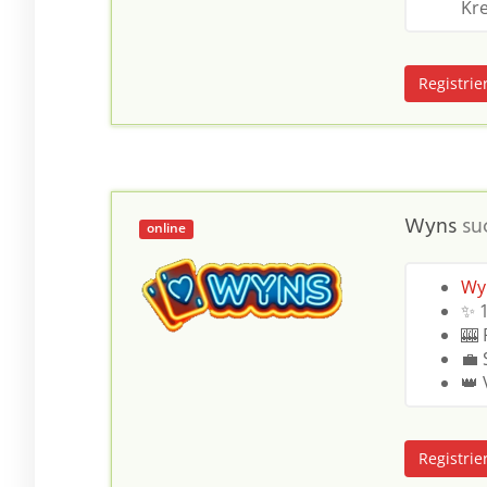
Kre
Registri
Wyns
su
online
Wy
✨ 1
🎰 
💼 
👑 
Registri