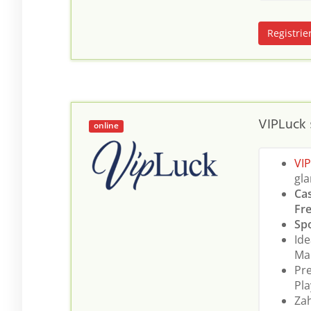
Registri
VIPLuck
online
VI
gl
Ca
Fre
Sp
Ide
Man
Pr
Pl
Za