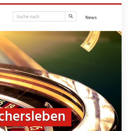
News
chersleben