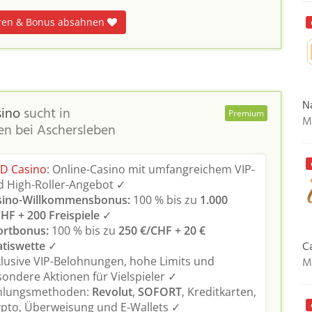
eren & Bonus absahnen
N
ino
sucht in
Premium
M
n bei Aschersleben
D Casino
: Online-Casino mit umfangreichem VIP-
d High-Roller-Angebot ✓
sino-Willkommensbonus:
100 % bis zu
1.000
HF + 200 Freispiele
✓
ortbonus:
100 % bis zu
250 €/CHF + 20 €
atiswette
✓
C
lusive VIP-Belohnungen, hohe Limits und
M
ondere Aktionen für Vielspieler ✓
hlungsmethoden:
Revolut
,
SOFORT
, Kreditkarten,
ypto, Überweisung und E-Wallets ✓