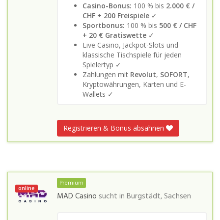
Casino-Bonus:
100 % bis
2.000 € /
CHF + 200 Freispiele
✓
Sportbonus:
100 % bis
500 € / CHF
+ 20 € Gratiswette
✓
Live Casino, Jackpot-Slots und
klassische Tischspiele für jeden
Spielertyp ✓
Zahlungen mit
Revolut
,
SOFORT
,
Kryptowährungen, Karten und E-
Wallets ✓
Registrieren & Bonus absahnen
Premium
online
MAD Casino
sucht in
Burgstädt, Sachsen