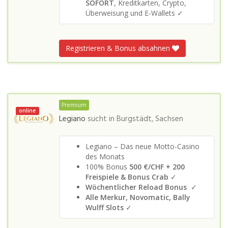
SOFORT
, Kreditkarten, Crypto,
Überweisung und E-Wallets ✓
Registrieren & Bonus absahnen
Premium
online
Legiano
sucht in
Burgstädt, Sachsen
Legiano – Das neue Motto-Casino
des Monats
100% Bonus
500 €/CHF + 200
Freispiele & Bonus Crab
✓
Wöchentlicher Reload Bonus
✓
Alle Merkur, Novomatic, Bally
Wulff Slots
✓