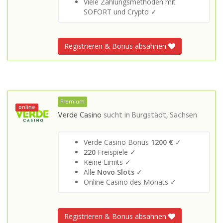
Viele Zahlungsmethoden mit
SOFORT und Crypto ✓
Registrieren & Bonus absahnen
Premium
online
Verde Casino
sucht in
Burgstädt, Sachsen
Verde Casino Bonus
1200 €
✓
220
Freispiele ✓
Keine Limits ✓
Alle
Novo Slots
✓
Online Casino des Monats ✓
Registrieren & Bonus absahnen