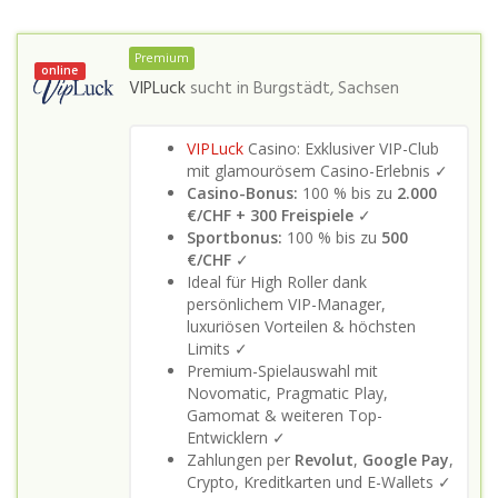
Premium
online
VIPLuck
sucht in
Burgstädt, Sachsen
VIPLuck
Casino: Exklusiver VIP-Club
mit glamourösem Casino-Erlebnis ✓
Casino-Bonus:
100 % bis zu
2.000
€/CHF + 300 Freispiele
✓
Sportbonus:
100 % bis zu
500
€/CHF
✓
Ideal für High Roller dank
persönlichem VIP-Manager,
luxuriösen Vorteilen & höchsten
Limits ✓
Premium-Spielauswahl mit
Novomatic, Pragmatic Play,
Gamomat & weiteren Top-
Entwicklern ✓
Zahlungen per
Revolut
,
Google Pay
,
Crypto, Kreditkarten und E-Wallets ✓