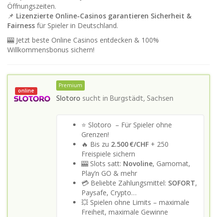
Öffnungszeiten.
📌
Lizenzierte Online-Casinos garantieren Sicherheit &
Fairness
für Spieler in Deutschland.
🎰 Jetzt beste Online Casinos entdecken & 100%
Willkommensbonus sichern!
Premium
online
Slotoro
sucht in
Burgstädt, Sachsen
⭐ Slotoro – Für Spieler ohne
Grenzen!
🔥 Bis zu
2.500 €/CHF
+ 250
Freispiele sichern
🎰 Slots satt:
Novoline
, Gamomat,
Play’n GO & mehr
💳 Beliebte Zahlungsmittel:
SOFORT
,
Paysafe, Crypto…
💥 Spielen ohne Limits – maximale
Freiheit, maximale Gewinne