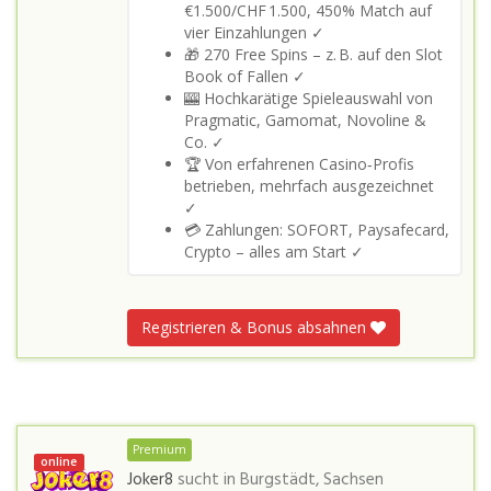
€1.500/CHF 1.500, 450% Match auf
vier Einzahlungen ✓
🎁 270 Free Spins – z. B. auf den Slot
Book of Fallen ✓
🎰 Hochkarätige Spieleauswahl von
Pragmatic, Gamomat, Novoline &
Co. ✓
🏆 Von erfahrenen Casino‑Profis
betrieben, mehrfach ausgezeichnet
✓
💳 Zahlungen: SOFORT, Paysafecard,
Crypto – alles am Start ✓
Registrieren & Bonus absahnen
Premium
online
Joker8
sucht in
Burgstädt, Sachsen