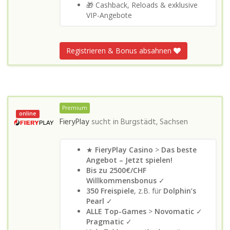
🎁 Cashback, Reloads & exklusive
VIP-Angebote
Registrieren & Bonus absahnen
Premium
online
FieryPlay
sucht in
Burgstädt, Sachsen
★
FieryPlay Casino
>
Das beste
Angebot – Jetzt spielen!
Bis zu 2500€/CHF
Willkommensbonus
✓
350 Freispiele
, z.B. für
Dolphin’s
Pearl
✓
ALLE Top-Games
>
Novomatic
✓
Pragmatic
✓