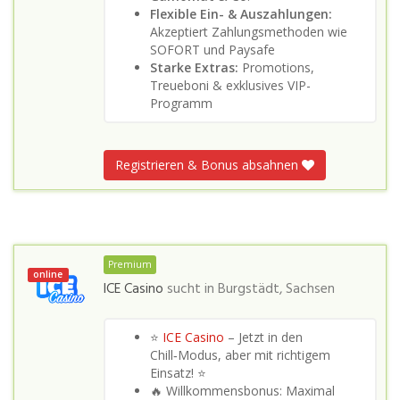
Flexible Ein- & Auszahlungen:
Akzeptiert Zahlungsmethoden wie
SOFORT und Paysafe
Starke Extras:
Promotions,
Treueboni & exklusives VIP-
Programm
Registrieren & Bonus absahnen
Premium
online
ICE Casino
sucht in
Burgstädt, Sachsen
⭐
ICE Casino
– Jetzt in den
Chill‑Modus, aber mit richtigem
Einsatz! ⭐
🔥 Willkommensbonus: Maximal