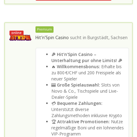
Premium
online
Hit’n’Spin Casino
sucht in
Burgstädt, Sachsen
🎉 Hit’n’Spin Casino –
Unterhaltung pur ohne Limits! 🎉
🔥
Willkommensbonus:
Erhalte bis
zu 800 €/CHF und 200 Freispiele als
neuer Spieler
🎰
Große Spielauswahl:
Slots von
Novo & Co., Tischspiele und Live-
Dealer-Spiele
💳
Bequeme Zahlungen:
Unterstützt diverse
Zahlungsmethoden inklusive Krypto
🏆
Attraktive Promotionen:
Nutze
regelmäßige Boni und ein lohnendes
VIP-Programm