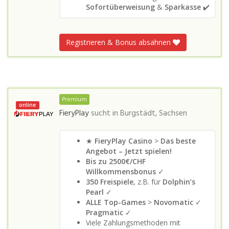
Sofortüberweisung
&
Sparkasse
✔️
Registrieren & Bonus absahnen
Premium
online
FieryPlay
sucht in
Burgstädt, Sachsen
★
FieryPlay Casino
>
Das beste
Angebot – Jetzt spielen!
Bis zu 2500€/CHF
Willkommensbonus
✓
350 Freispiele
, z.B. für
Dolphin’s
Pearl
✓
ALLE Top-Games
>
Novomatic
✓
Pragmatic
✓
Viele Zahlungsmethoden mit