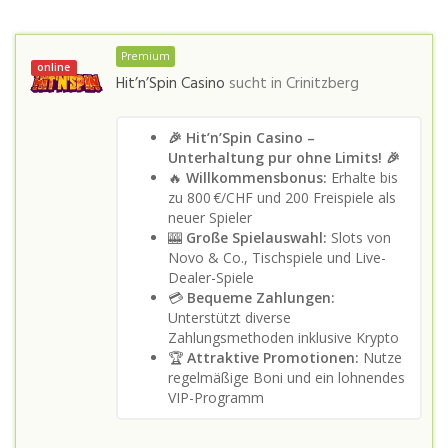
Premium
online
Hit’n’Spin Casino
sucht in
Crinitzberg
🎉 Hit’n’Spin Casino –
Unterhaltung pur ohne Limits! 🎉
🔥
Willkommensbonus:
Erhalte bis
zu 800 €/CHF und 200 Freispiele als
neuer Spieler
🎰
Große Spielauswahl:
Slots von
Novo & Co., Tischspiele und Live-
Dealer-Spiele
💳
Bequeme Zahlungen:
Unterstützt diverse
Zahlungsmethoden inklusive Krypto
🏆
Attraktive Promotionen:
Nutze
regelmäßige Boni und ein lohnendes
VIP-Programm