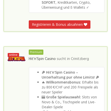
SOFORT
, Kreditkarten, Crypto,
Überweisung und E-Wallets ✓
Registrieren & Bonus absahnen
Premium
online
Hit’n’Spin Casino
sucht in
Crinitzberg
🎉 Hit’n’Spin Casino –
Unterhaltung pur ohne Limits! 🎉
🔥
Willkommensbonus:
Erhalte bis
zu 800 €/CHF und 200 Freispiele als
neuer Spieler
🎰
Große Spielauswahl:
Slots von
Novo & Co., Tischspiele und Live-
Dealer-Spiele