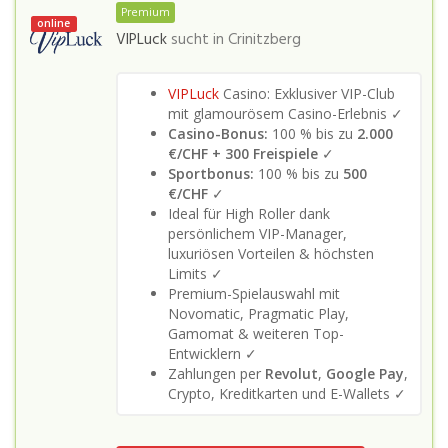
Premium
online
VIPLuck
sucht in
Crinitzberg
VIPLuck
Casino: Exklusiver VIP-Club
mit glamourösem Casino-Erlebnis ✓
Casino-Bonus:
100 % bis zu
2.000
€/CHF + 300 Freispiele
✓
Sportbonus:
100 % bis zu
500
€/CHF
✓
Ideal für High Roller dank
persönlichem VIP-Manager,
luxuriösen Vorteilen & höchsten
Limits ✓
Premium-Spielauswahl mit
Novomatic, Pragmatic Play,
Gamomat & weiteren Top-
Entwicklern ✓
Zahlungen per
Revolut
,
Google Pay
,
Crypto, Kreditkarten und E-Wallets ✓