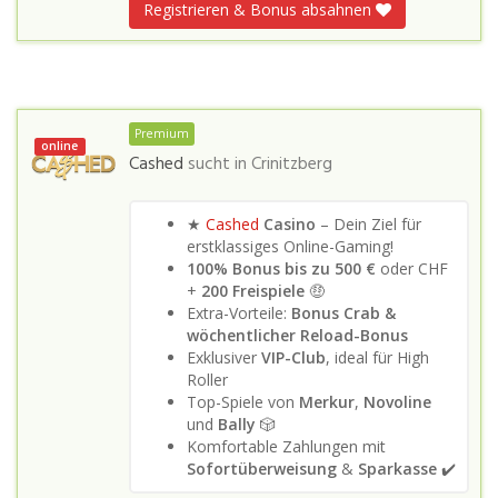
Registrieren & Bonus absahnen
Premium
online
Cashed
sucht in
Crinitzberg
★
Cashed
Casino
– Dein Ziel für
erstklassiges Online-Gaming!
100% Bonus bis zu 500 €
oder CHF
+
200 Freispiele
🤑
Extra-Vorteile:
Bonus Crab &
wöchentlicher Reload-Bonus
Exklusiver
VIP-Club
, ideal für High
Roller
Top-Spiele von
Merkur
,
Novoline
und
Bally
🎲
Komfortable Zahlungen mit
Sofortüberweisung
&
Sparkasse
✔️