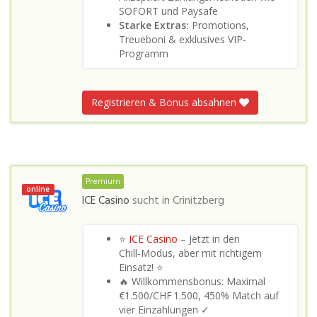
SOFORT und Paysafe
Starke Extras:
Promotions,
Treueboni & exklusives VIP-
Programm
Registrieren & Bonus absahnen
Premium
online
ICE Casino
sucht in
Crinitzberg
⭐
ICE Casino
– Jetzt in den
Chill‑Modus, aber mit richtigem
Einsatz! ⭐
🔥 Willkommensbonus: Maximal
€1.500/CHF 1.500, 450% Match auf
vier Einzahlungen ✓