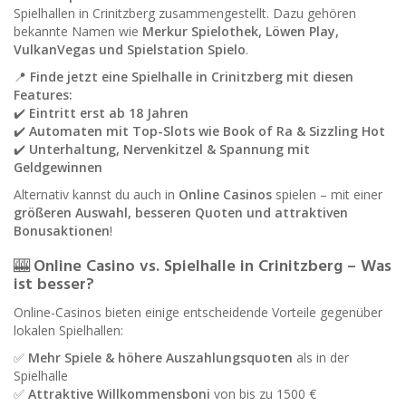
Spielhallen in Crinitzberg zusammengestellt. Dazu gehören
bekannte Namen wie
Merkur Spielothek, Löwen Play,
VulkanVegas und Spielstation Spielo
.
📍
Finde jetzt eine Spielhalle in Crinitzberg mit diesen
Features:
✔️
Eintritt erst ab 18 Jahren
✔️
Automaten mit Top-Slots wie Book of Ra & Sizzling Hot
✔️
Unterhaltung, Nervenkitzel & Spannung mit
Geldgewinnen
Alternativ kannst du auch in
Online Casinos
spielen – mit einer
größeren Auswahl, besseren Quoten und attraktiven
Bonusaktionen
!
🎰
Online Casino vs. Spielhalle in Crinitzberg – Was
ist besser?
Online-Casinos bieten einige entscheidende Vorteile gegenüber
lokalen Spielhallen:
✅
Mehr Spiele & höhere Auszahlungsquoten
als in der
Spielhalle
✅
Attraktive Willkommensboni
von bis zu 1500 €