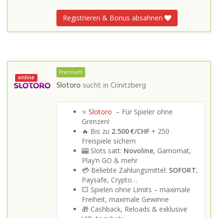
Registrieren & Bonus absahnen
Premium
online
Slotoro
sucht in
Crinitzberg
⭐
Slotoro
– Für Spieler ohne
Grenzen!
🔥 Bis zu
2.500 €/CHF
+ 250
Freispiele sichern
🎰 Slots satt:
Novoline
, Gamomat,
Play’n GO & mehr
💳 Beliebte Zahlungsmittel:
SOFORT
,
Paysafe, Crypto…
💥 Spielen ohne Limits – maximale
Freiheit, maximale Gewinne
🎁 Cashback, Reloads & exklusive