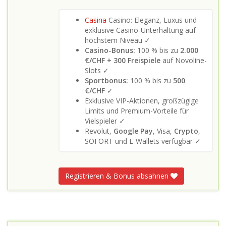
Casina
Casino: Eleganz, Luxus und
exklusive Casino-Unterhaltung auf
höchstem Niveau ✓
Casino-Bonus:
100 % bis zu
2.000
€/CHF + 300 Freispiele
auf Novoline-
Slots ✓
Sportbonus:
100 % bis zu
500
€/CHF
✓
Exklusive VIP-Aktionen, großzügige
Limits und Premium-Vorteile für
Vielspieler ✓
Revolut,
Google Pay
, Visa,
Crypto
,
SOFORT und E-Wallets verfügbar ✓
Registrieren & Bonus absahnen