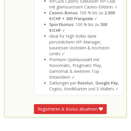
VIPLuck Casino: Exklusiver VIP-Club
mit glamourösem Casino-Erlebnis ✓
Casino-Bonus:
100 % bis zu
2.000
€/CHF + 300 Freispiele
✓
Sportbonus:
100 % bis zu
500
€/CHF
✓
Ideal für High Roller dank
persönlichem VIP-Manager,
luxuriösen Vorteilen & höchsten
Limits ✓
Premium-Spielauswahl mit
Novomatic, Pragmatic Play,
Gamomat & weiteren Top-
Entwicklern ✓
Zahlungen per
Revolut
,
Google Pay
,
Crypto, Kreditkarten und E-Wallets ✓
Registrieren & Bonus absahnen