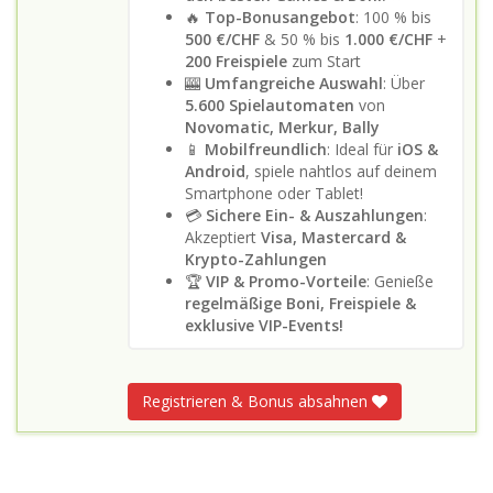
🔥
Top-Bonusangebot
: 100 % bis
500 €/CHF
& 50 % bis
1.000 €/CHF
+
200 Freispiele
zum Start
🎰
Umfangreiche Auswahl
: Über
5.600 Spielautomaten
von
Novomatic, Merkur, Bally
📱
Mobilfreundlich
: Ideal für
iOS &
Android
, spiele nahtlos auf deinem
Smartphone oder Tablet!
💳
Sichere Ein- & Auszahlungen
:
Akzeptiert
Visa, Mastercard &
Krypto-Zahlungen
🏆
VIP & Promo-Vorteile
: Genieße
regelmäßige Boni, Freispiele &
exklusive VIP-Events!
Registrieren & Bonus absahnen