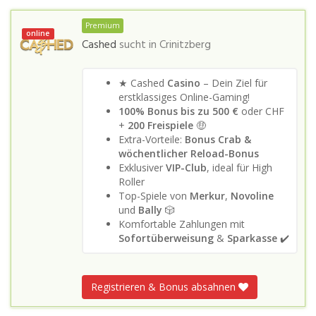
Premium
online
Cashed
sucht in
Crinitzberg
★ Cashed
Casino
– Dein Ziel für
erstklassiges Online-Gaming!
100% Bonus bis zu 500 €
oder CHF
+
200 Freispiele
🤑
Extra-Vorteile:
Bonus Crab &
wöchentlicher Reload-Bonus
Exklusiver
VIP-Club
, ideal für High
Roller
Top-Spiele von
Merkur
,
Novoline
und
Bally
🎲
Komfortable Zahlungen mit
Sofortüberweisung
&
Sparkasse
✔️
Registrieren & Bonus absahnen