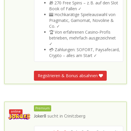
🎁 270 Free Spins – z. B. auf den Slot
Book of Fallen ✓
🎰 Hochkarätige Spieleauswahl von
Pragmatic, Gamomat, Novoline &
Co. ✓
🏆 Von erfahrenen Casino‑Profis
betrieben, mehrfach ausgezeichnet
✓
💳 Zahlungen: SOFORT, Paysafecard,
Crypto – alles am Start ✓
Registrieren & Bonus absahnen
Premium
online
Joker8
sucht in
Crinitzberg