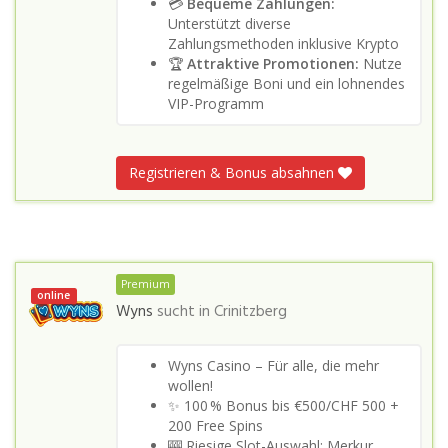
💳
Bequeme Zahlungen:
Unterstützt diverse
Zahlungsmethoden inklusive Krypto
🏆
Attraktive Promotionen:
Nutze
regelmäßige Boni und ein lohnendes
VIP-Programm
Registrieren & Bonus absahnen
Premium
online
Wyns
sucht in
Crinitzberg
Wyns Casino – Für alle, die mehr
wollen!
✨ 100 % Bonus bis €500/CHF 500 +
200 Free Spins
🎰 Riesige Slot-Auswahl: Merkur,