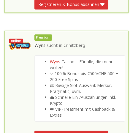
Registrieren & Bonus absahnen
Premium
online
Wyns
sucht in
Crinitzberg
Wyns
Casino – Für alle, die mehr
wollen!
✨ 100 % Bonus bis €500/CHF 500 +
200 Free Spins
🎰 Riesige Slot-Auswahl: Merkur,
Pragmatic, uvm.
💼 Schnelle Ein-/Auszahlungen inkl.
Krypto
👑 VIP-Treatment mit Cashback &
Extras