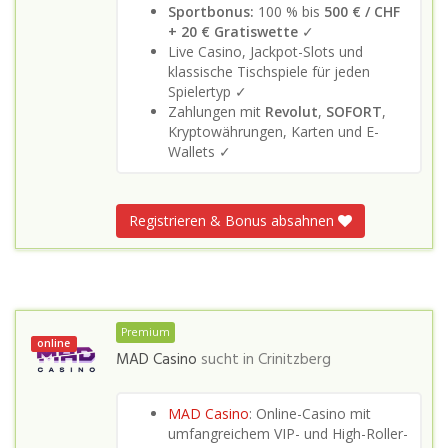
Sportbonus:
100 % bis
500 € / CHF
+ 20 € Gratiswette
✓
Live Casino, Jackpot-Slots und
klassische Tischspiele für jeden
Spielertyp ✓
Zahlungen mit
Revolut
,
SOFORT
,
Kryptowährungen, Karten und E-
Wallets ✓
Registrieren & Bonus absahnen
Premium
online
MAD Casino
sucht in
Crinitzberg
MAD Casino
: Online-Casino mit
umfangreichem VIP- und High-Roller-