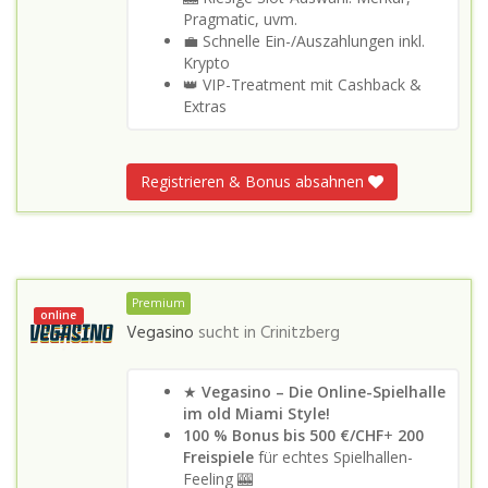
Pragmatic, uvm.
💼 Schnelle Ein-/Auszahlungen inkl.
Krypto
👑 VIP-Treatment mit Cashback &
Extras
Registrieren & Bonus absahnen
Premium
online
Vegasino
sucht in
Crinitzberg
★
Vegasino – Die Online-Spielhalle
im old Miami Style!
100 % Bonus bis 500 €/CHF
+
200
Freispiele
für echtes Spielhallen-
Feeling 🎰