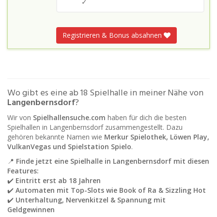
✓
Registrieren & Bonus absahnen
Wo gibt es eine ab 18 Spielhalle in meiner Nähe von
Langenbernsdorf
?
Wir von
Spielhallensuche.com
haben für dich die besten
Spielhallen in Langenbernsdorf zusammengestellt. Dazu
gehören bekannte Namen wie
Merkur Spielothek, Löwen Play,
VulkanVegas und Spielstation Spielo
.
📍
Finde jetzt eine Spielhalle in Langenbernsdorf mit diesen
Features:
✔️
Eintritt erst ab 18 Jahren
✔️
Automaten mit Top-Slots wie Book of Ra & Sizzling Hot
✔️
Unterhaltung, Nervenkitzel & Spannung mit
Geldgewinnen