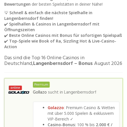
Bewertungen
der besten Spielstätten in deiner Nähe!
💡
Schnell & einfach die nächste Spielhalle in
Langenbernsdorf finden!
✔️
Spielhallen & Casinos in Langenbernsdorf mit
Öffnungszeiten
✔️
Beste Online Casinos mit Bonus für sofortigen Spielspaß
✔️
Top-Spiele wie Book of Ra, Sizzling Hot & Live-Casino-
Action
Das sind die Top 16 Online Casinos in
Deutschland,
Langenbernsdorf – Bonus
August 2026
Premium
online
Gollazo
sucht in
Langenbernsdorf
Golazzo
: Premium Casino & Wetten
mit über 5.000 Spielen & exklusivem
VIP-Bereich ✓
Casino-Bonus:
100 % bis
2.000 € /