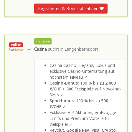
Registrieren & Bonus absahnen
Premium
online
Casina
sucht in
Langenbernsdorf
Casina Casino: Eleganz, Luxus und
exklusive Casino-Unterhaltung auf
höchstem Niveau ✓
Casino-Bonus:
100 % bis zu
2.000
€/CHF + 300 Freispiele
auf Novoline-
Slots ✓
Sportbonus:
100 % bis zu
500
€/CHF
✓
Exklusive VIP-Aktionen, großzügige
Limits und Premium-Vorteile für
Vielspieler ✓
Revolut,
Google Pay
, Visa,
Crypto
,