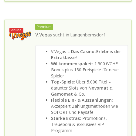
Premium
online
V.Vegas
sucht in
Langenbernsdorf
V.Vegas
– Das Casino-Erlebnis der
Extraklasse!
Willkommenspaket:
1.500 €/CHF
Bonus plus 150 Freispiele für neue
Spieler
Top-Spiele:
Über 5.000 Titel –
darunter Slots von
Novomatic
,
Gamomat
& Co.
Flexible Ein- & Auszahlungen:
Akzeptiert Zahlungsmethoden wie
SOFORT und Paysafe
Starke Extras:
Promotions,
Treueboni & exklusives VIP-
Programm