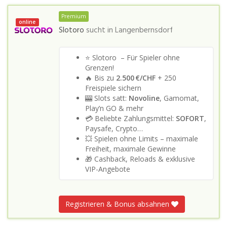
Premium
online
Slotoro
sucht in
Langenbernsdorf
⭐ Slotoro – Für Spieler ohne
Grenzen!
🔥 Bis zu
2.500 €/CHF
+ 250
Freispiele sichern
🎰 Slots satt:
Novoline
, Gamomat,
Play’n GO & mehr
💳 Beliebte Zahlungsmittel:
SOFORT
,
Paysafe, Crypto…
💥 Spielen ohne Limits – maximale
Freiheit, maximale Gewinne
🎁 Cashback, Reloads & exklusive
VIP-Angebote
Registrieren & Bonus absahnen