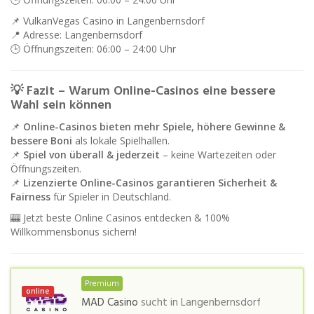
📌 VulkanVegas Casino in Langenbernsdorf
📍 Adresse: Langenbernsdorf
🕒 Öffnungszeiten: 06:00 – 24:00 Uhr
💡 Fazit – Warum Online-Casinos eine bessere
Wahl sein können
📌
Online-Casinos bieten mehr Spiele, höhere Gewinne &
bessere Boni
als lokale Spielhallen.
📌
Spiel von überall & jederzeit
– keine Wartezeiten oder
Öffnungszeiten.
📌
Lizenzierte Online-Casinos garantieren Sicherheit &
Fairness
für Spieler in Deutschland.
🎰 Jetzt beste Online Casinos entdecken & 100%
Willkommensbonus sichern!
Premium
online
MAD Casino
sucht in
Langenbernsdorf