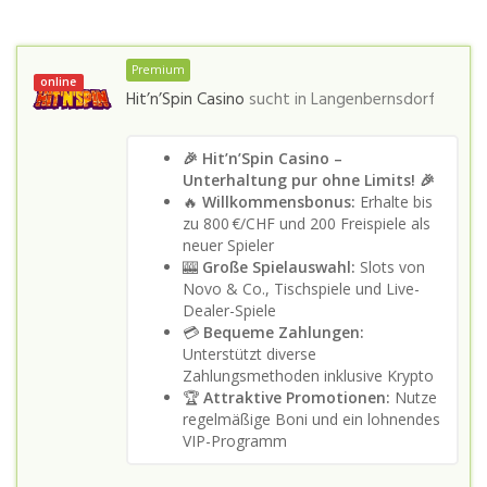
Premium
online
Hit’n’Spin Casino
sucht in
Langenbernsdorf
🎉 Hit’n’Spin Casino –
Unterhaltung pur ohne Limits! 🎉
🔥
Willkommensbonus:
Erhalte bis
zu 800 €/CHF und 200 Freispiele als
neuer Spieler
🎰
Große Spielauswahl:
Slots von
Novo & Co., Tischspiele und Live-
Dealer-Spiele
💳
Bequeme Zahlungen:
Unterstützt diverse
Zahlungsmethoden inklusive Krypto
🏆
Attraktive Promotionen:
Nutze
regelmäßige Boni und ein lohnendes
VIP-Programm