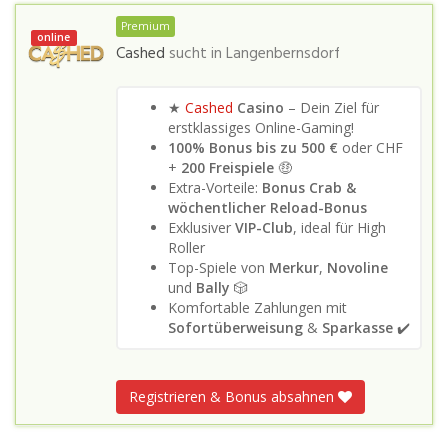
Premium
online
Cashed
sucht in
Langenbernsdorf
★
Cashed
Casino
– Dein Ziel für
erstklassiges Online-Gaming!
100% Bonus bis zu 500 €
oder CHF
+
200 Freispiele
🤑
Extra-Vorteile:
Bonus Crab &
wöchentlicher Reload-Bonus
Exklusiver
VIP-Club
, ideal für High
Roller
Top-Spiele von
Merkur
,
Novoline
und
Bally
🎲
Komfortable Zahlungen mit
Sofortüberweisung
&
Sparkasse
✔️
Registrieren & Bonus absahnen