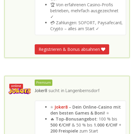
🏆 Von erfahrenen Casino‑Profis
betrieben, mehrfach ausgezeichnet
✓
💳 Zahlungen: SOFORT, Paysafecard,
Crypto – alles am Start ✓
Registrieren & Bonus absahnen
Premium
online
Joker8
sucht in
Langenbernsdorf
⭐
Joker8
– Dein Online-Casino mit
den besten Games & Boni!
⭐
🔥
Top-Bonusangebot
: 100 % bis
500 €/CHF
& 50 % bis
1.000 €/CHF
+
200 Freispiele
zum Start