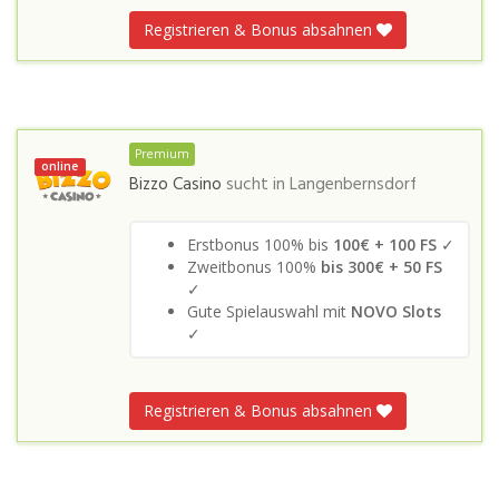
Registrieren & Bonus absahnen
Premium
online
Bizzo Casino
sucht in
Langenbernsdorf
Erstbonus 100% bis
100€ + 100 FS
✓
Zweitbonus 100%
bis 300€ + 50 FS
✓
Gute Spielauswahl mit
NOVO Slots
✓
Registrieren & Bonus absahnen