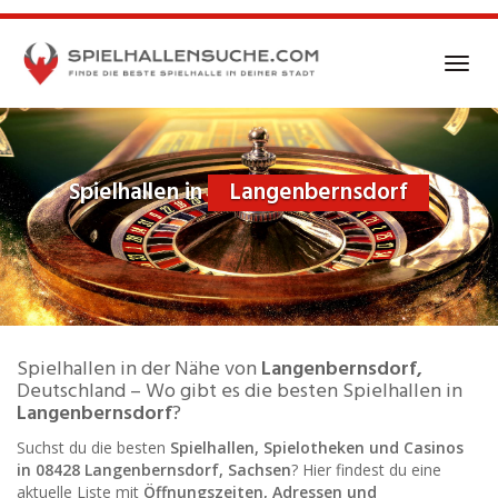
Skip
to
main
Toggl
content
navig
Spielhallen in
Langenbernsdorf
Spielhallen in der Nähe von
Langenbernsdorf,
Deutschland – Wo gibt es die besten Spielhallen in
Langenbernsdorf
?
Suchst du die besten
Spielhallen, Spielotheken und Casinos
in 08428 Langenbernsdorf, Sachsen
? Hier findest du eine
aktuelle Liste mit
Öffnungszeiten, Adressen und