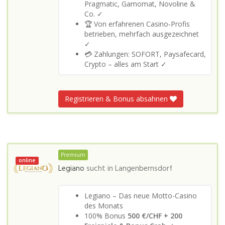
Pragmatic, Gamomat, Novoline &
Co. ✓
🏆 Von erfahrenen Casino‑Profis
betrieben, mehrfach ausgezeichnet
✓
💳 Zahlungen: SOFORT, Paysafecard,
Crypto – alles am Start ✓
Registrieren & Bonus absahnen
Premium
online
Legiano
sucht in
Langenbernsdorf
Legiano – Das neue Motto-Casino
des Monats
100% Bonus
500 €/CHF + 200