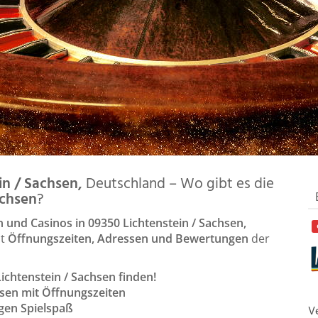
in / Sachsen,
Deutschland – Wo gibt es die
achsen
?
n und Casinos in 09350 Lichtenstein / Sachsen,
it
Öffnungszeiten, Adressen und Bewertungen
der
Lichtenstein / Sachsen finden!
chsen mit Öffnungszeiten
igen Spielspaß
V