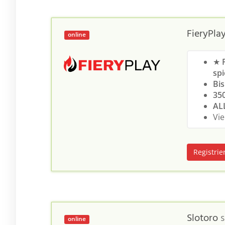
FieryPla
online
★
spi
Bi
350
AL
Vi
Registri
Slotoro
s
online