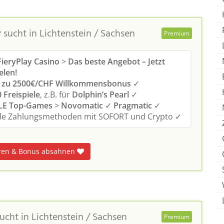
y
sucht in
Lichtenstein / Sachsen
Premium
FieryPlay Casino
>
Das beste Angebot – Jetzt
elen!
s zu 2500€/CHF Willkommensbonus
✓
 Freispiele
, z.B. für
Dolphin’s Pearl
✓
LE Top-Games
>
Novomatic
✓
Pragmatic
✓
ele Zahlungsmethoden mit SOFORT und Crypto ✓
eren & Bonus absahnen
ucht in
Lichtenstein / Sachsen
Premium