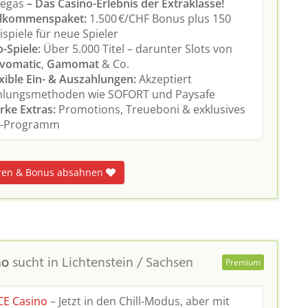
Vegas
– Das Casino-Erlebnis der Extraklasse!
llkommenspaket:
1.500 €/CHF Bonus plus 150
ispiele für neue Spieler
-Spiele:
Über 5.000 Titel – darunter Slots von
vomatic
,
Gamomat
& Co.
xible Ein- & Auszahlungen:
Akzeptiert
hlungsmethoden wie SOFORT und Paysafe
rke Extras:
Promotions, Treueboni & exklusives
P-Programm
eren & Bonus absahnen
no
sucht in
Lichtenstein / Sachsen
Premium
CE Casino
– Jetzt in den Chill‑Modus, aber mit