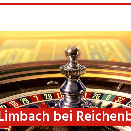
Limbach bei Reichen