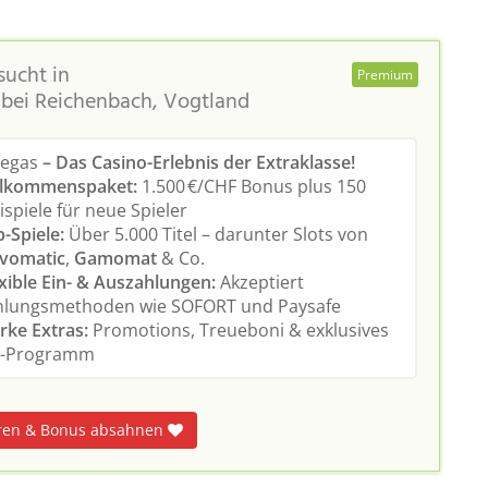
sucht in
Premium
bei Reichenbach, Vogtland
Vegas
– Das Casino-Erlebnis der Extraklasse!
llkommenspaket:
1.500 €/CHF Bonus plus 150
ispiele für neue Spieler
-Spiele:
Über 5.000 Titel – darunter Slots von
vomatic
,
Gamomat
& Co.
xible Ein- & Auszahlungen:
Akzeptiert
hlungsmethoden wie SOFORT und Paysafe
rke Extras:
Promotions, Treueboni & exklusives
P-Programm
eren & Bonus absahnen