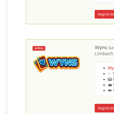
Registri
Wyns
su
online
Limbach 
Wy
✨ 1
🎰 
💼 
👑 
Registri