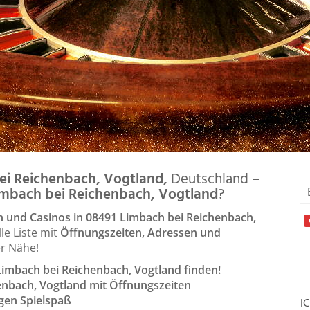
ei Reichenbach, Vogtland,
Deutschland –
imbach bei Reichenbach, Vogtland
?
en und Casinos in 08491 Limbach bei Reichenbach,
lle Liste mit
Öffnungszeiten, Adressen und
er Nähe!
n Limbach bei Reichenbach, Vogtland finden!
henbach, Vogtland mit Öffnungszeiten
igen Spielspaß
I