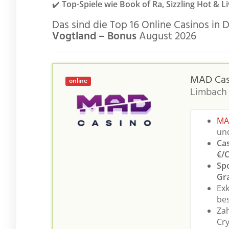
✔️
Top-Spiele wie Book of Ra, Sizzling Hot & L
Das sind die Top 16 Online Casinos in 
Vogtland – Bonus
August 2026
MAD Cas
online
Limbach 
MA
un
Ca
€/C
Sp
Gr
Exk
bes
Za
Cr