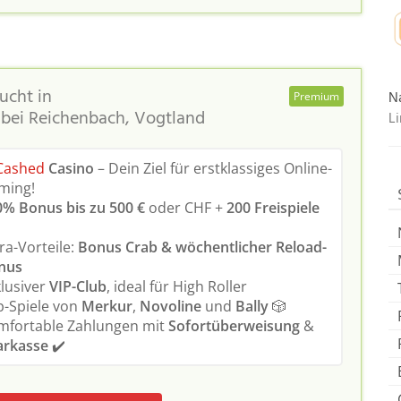
ucht in
N
Premium
bei Reichenbach, Vogtland
L
Cashed
Casino
– Dein Ziel für erstklassiges Online-
ming!
0% Bonus bis zu 500 €
oder CHF +
200 Freispiele
ra-Vorteile:
Bonus Crab & wöchentlicher Reload-
nus
lusiver
VIP-Club
, ideal für High Roller
p-Spiele von
Merkur
,
Novoline
und
Bally
🎲
mfortable Zahlungen mit
Sofortüberweisung
&
arkasse
✔️