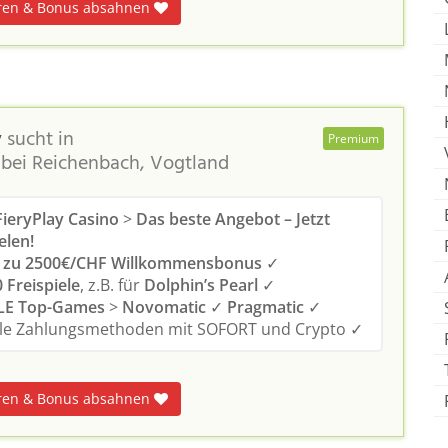
eren & Bonus absahnen
y
sucht in
Premium
bei Reichenbach, Vogtland
FieryPlay Casino
>
Das beste Angebot – Jetzt
elen!
s zu 2500€/CHF Willkommensbonus
✓
 Freispiele
, z.B. für
Dolphin’s Pearl
✓
LE Top-Games
>
Novomatic
✓
Pragmatic
✓
ele Zahlungsmethoden mit SOFORT und Crypto ✓
eren & Bonus absahnen