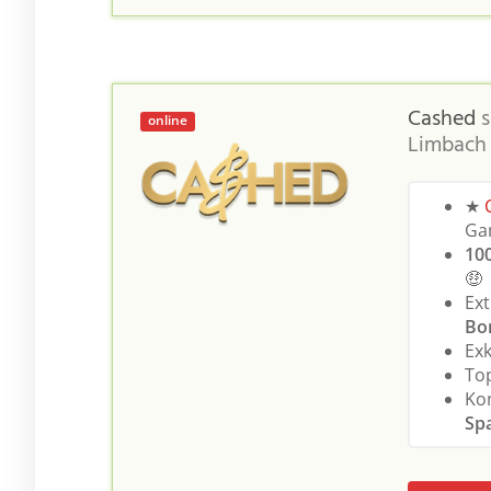
Cashed
s
online
Limbach 
★
Ga
10
🤑
Ext
Bo
Exk
To
Ko
Sp