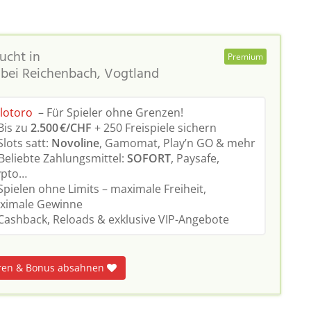
ucht in
Premium
bei Reichenbach, Vogtland
lotoro
– Für Spieler ohne Grenzen!
Bis zu
2.500 €/CHF
+ 250 Freispiele sichern
Slots satt:
Novoline
, Gamomat, Play’n GO & mehr
Beliebte Zahlungsmittel:
SOFORT
, Paysafe,
ypto…
Spielen ohne Limits – maximale Freiheit,
ximale Gewinne
Cashback, Reloads & exklusive VIP-Angebote
eren & Bonus absahnen