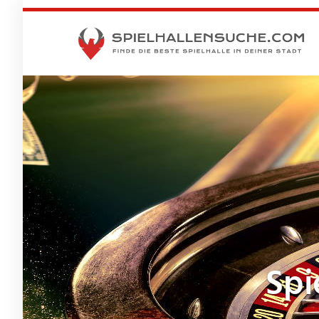
Skip
to
main
content
Spi