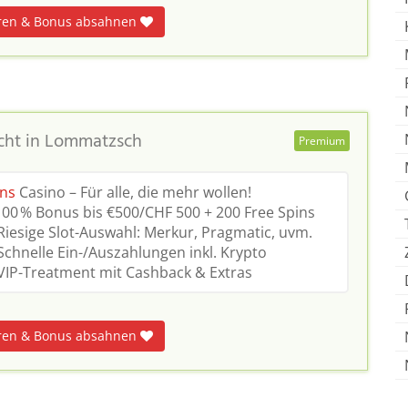
eren & Bonus absahnen
cht in
Lommatzsch
Premium
ns
Casino – Für alle, die mehr wollen!
00 % Bonus bis €500/CHF 500 + 200 Free Spins
Riesige Slot-Auswahl: Merkur, Pragmatic, uvm.
Schnelle Ein-/Auszahlungen inkl. Krypto
VIP-Treatment mit Cashback & Extras
eren & Bonus absahnen