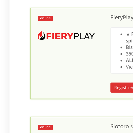
FieryPla
online
★
spi
Bi
350
AL
Vi
Registri
Slotoro
s
online