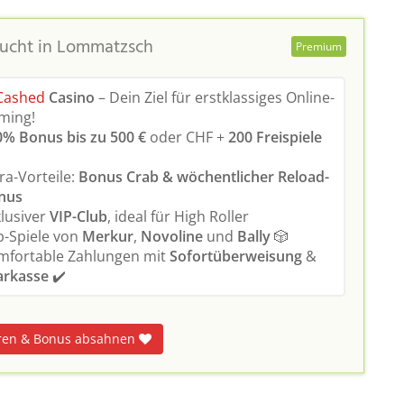
ucht in
Lommatzsch
Premium
Cashed
Casino
– Dein Ziel für erstklassiges Online-
ming!
0% Bonus bis zu 500 €
oder CHF +
200 Freispiele
ra-Vorteile:
Bonus Crab & wöchentlicher Reload-
nus
lusiver
VIP-Club
, ideal für High Roller
p-Spiele von
Merkur
,
Novoline
und
Bally
🎲
mfortable Zahlungen mit
Sofortüberweisung
&
arkasse
✔️
eren & Bonus absahnen