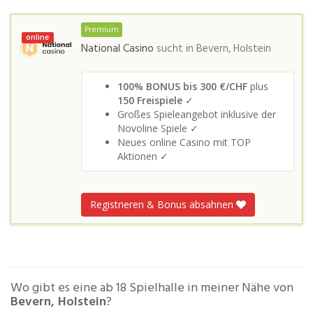
Premium
online
National Casino
sucht in
Bevern, Holstein
100% BONUS bis 300 €/CHF
plus
150 Freispiele
✓
Großes Spieleangebot inklusive der
Novoline Spiele ✓
Neues online Casino mit TOP
Aktionen ✓
Registrieren & Bonus absahnen
Wo gibt es eine ab 18 Spielhalle in meiner Nähe von
Bevern, Holstein
?