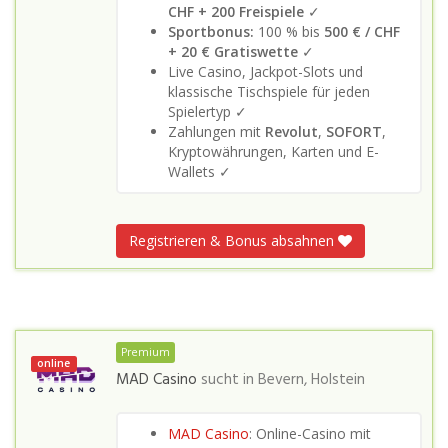
CHF + 200 Freispiele
✓
Sportbonus:
100 % bis
500 € / CHF
+ 20 € Gratiswette
✓
Live Casino, Jackpot-Slots und
klassische Tischspiele für jeden
Spielertyp ✓
Zahlungen mit
Revolut
,
SOFORT
,
Kryptowährungen, Karten und E-
Wallets ✓
Registrieren & Bonus absahnen
Premium
online
MAD Casino
sucht in
Bevern, Holstein
MAD Casino
: Online-Casino mit