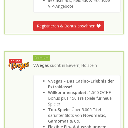
🎁 Cashback, Reloads & exklusive
VIP-Angebote
Registrieren & Bonus absahnen
Premium
online
V.Vegas
sucht in
Bevern, Holstein
V.Vegas
– Das Casino-Erlebnis der
Extraklasse!
Willkommenspaket:
1.500 €/CHF
Bonus plus 150 Freispiele für neue
Spieler
Top-Spiele:
Über 5.000 Titel –
darunter Slots von
Novomatic
,
Gamomat
& Co.
Flexible Ein- & Auszahlungen: