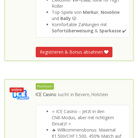
Roller
Top-Spiele von
Merkur
,
Novoline
und
Bally
🎲
Komfortable Zahlungen mit
Sofortüberweisung
&
Sparkasse
✔️
Registrieren & Bonus absahnen
Premium
online
ICE Casino
sucht in
Bevern, Holstein
⭐ ICE Casino – Jetzt in den
Chill‑Modus, aber mit richtigem
Einsatz! ⭐
🔥 Willkommensbonus: Maximal
€1.500/CHF 1.500, 450% Match auf