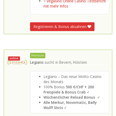
>
Vegasino Online Casino Testbericht
mit mehr Infos
Registrieren & Bonus absahnen
Premium
online
Legiano
sucht in
Bevern, Holstein
Legiano – Das neue Motto-Casino
des Monats
100% Bonus
500 €/CHF + 200
Freispiele & Bonus Crab
✓
Wöchentlicher Reload Bonus
✓
Alle Merkur, Novomatic, Bally
Wulff Slots
✓