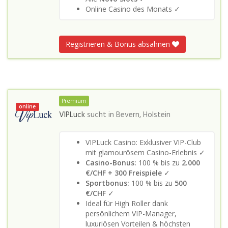
Online Casino des Monats ✓
Registrieren & Bonus absahnen
Premium
online
VIPLuck
sucht in
Bevern, Holstein
VIPLuck Casino: Exklusiver VIP-Club
mit glamourösem Casino-Erlebnis ✓
Casino-Bonus:
100 % bis zu
2.000
€/CHF + 300 Freispiele
✓
Sportbonus:
100 % bis zu
500
€/CHF
✓
Ideal für High Roller dank
persönlichem VIP-Manager,
luxuriösen Vorteilen & höchsten