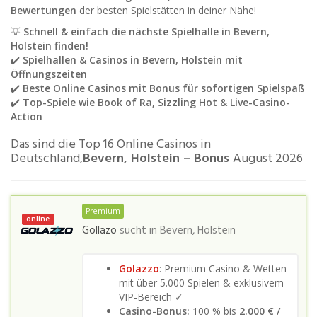
Bewertungen
der besten Spielstätten in deiner Nähe!
💡
Schnell & einfach die nächste Spielhalle in Bevern,
Holstein finden!
✔️
Spielhallen & Casinos in Bevern, Holstein mit
Öffnungszeiten
✔️
Beste Online Casinos mit Bonus für sofortigen Spielspaß
✔️
Top-Spiele wie Book of Ra, Sizzling Hot & Live-Casino-
Action
Das sind die Top 16 Online Casinos in
Deutschland,
Bevern, Holstein – Bonus
August 2026
Premium
online
Gollazo
sucht in
Bevern, Holstein
Golazzo
: Premium Casino & Wetten
mit über 5.000 Spielen & exklusivem
VIP-Bereich ✓
Casino-Bonus:
100 % bis
2.000 € /