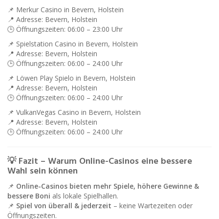
📌 Merkur Casino in Bevern, Holstein
📍 Adresse: Bevern, Holstein
🕒 Öffnungszeiten: 06:00 – 23:00 Uhr
📌 Spielstation Casino in Bevern, Holstein
📍 Adresse: Bevern, Holstein
🕒 Öffnungszeiten: 06:00 – 24:00 Uhr
📌 Löwen Play Spielo in Bevern, Holstein
📍 Adresse: Bevern, Holstein
🕒 Öffnungszeiten: 06:00 – 24:00 Uhr
📌 VulkanVegas Casino in Bevern, Holstein
📍 Adresse: Bevern, Holstein
🕒 Öffnungszeiten: 06:00 – 24:00 Uhr
💡 Fazit – Warum Online-Casinos eine bessere
Wahl sein können
📌
Online-Casinos bieten mehr Spiele, höhere Gewinne &
bessere Boni
als lokale Spielhallen.
📌
Spiel von überall & jederzeit
– keine Wartezeiten oder
Öffnungszeiten.