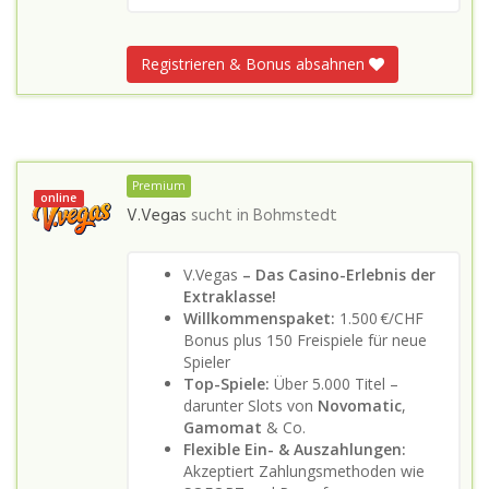
Registrieren & Bonus absahnen
Premium
online
V.Vegas
sucht in
Bohmstedt
V.Vegas
– Das Casino-Erlebnis der
Extraklasse!
Willkommenspaket:
1.500 €/CHF
Bonus plus 150 Freispiele für neue
Spieler
Top-Spiele:
Über 5.000 Titel –
darunter Slots von
Novomatic
,
Gamomat
& Co.
Flexible Ein- & Auszahlungen:
Akzeptiert Zahlungsmethoden wie