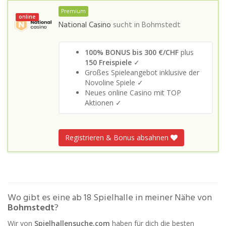
Premium
online
National Casino
sucht in
Bohmstedt
100% BONUS bis 300 €/CHF
plus
150 Freispiele
✓
Großes Spieleangebot inklusive der
Novoline Spiele ✓
Neues online Casino mit TOP
Aktionen ✓
Registrieren & Bonus absahnen
Wo gibt es eine ab 18 Spielhalle in meiner Nähe von
Bohmstedt
?
Wir von
Spielhallensuche.com
haben für dich die besten