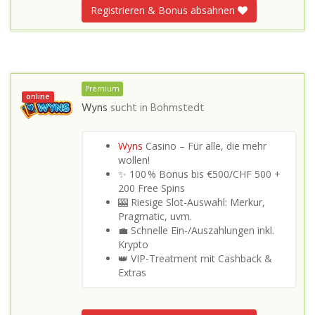
Registrieren & Bonus absahnen
Premium
online
Wyns
sucht in
Bohmstedt
Wyns
Casino – Für alle, die mehr
wollen!
✨ 100 % Bonus bis €500/CHF 500 +
200 Free Spins
🎰 Riesige Slot-Auswahl: Merkur,
Pragmatic, uvm.
💼 Schnelle Ein-/Auszahlungen inkl.
Krypto
👑 VIP-Treatment mit Cashback &
Extras