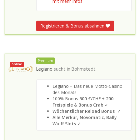
mit mehr Infos
Registrieren & Bonus absahnen
Premium
online
Legiano
sucht in
Bohmstedt
Legiano – Das neue Motto-Casino
des Monats
100% Bonus
500 €/CHF + 200
Freispiele & Bonus Crab
✓
Wöchentlicher Reload Bonus
✓
Alle Merkur, Novomatic, Bally
Wulff Slots
✓