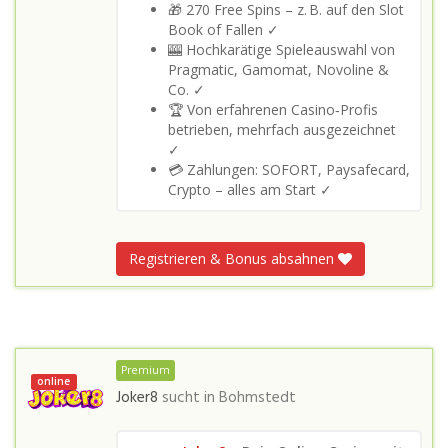
🎁 270 Free Spins – z. B. auf den Slot
Book of Fallen ✓
🎰 Hochkarätige Spieleauswahl von
Pragmatic, Gamomat, Novoline &
Co. ✓
🏆 Von erfahrenen Casino‑Profis
betrieben, mehrfach ausgezeichnet
✓
💳 Zahlungen: SOFORT, Paysafecard,
Crypto – alles am Start ✓
Registrieren & Bonus absahnen
Premium
online
Joker8
sucht in
Bohmstedt