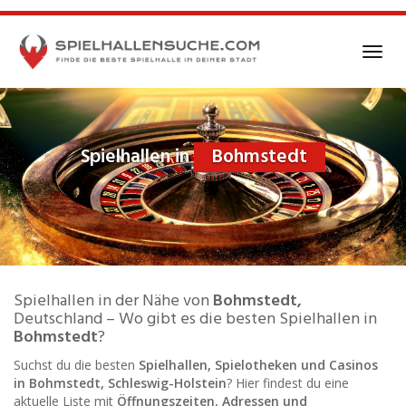
Skip
to
main
Toggl
content
navig
Spielhallen in
Bohmstedt
Spielhallen in der Nähe von
Bohmstedt,
Deutschland – Wo gibt es die besten Spielhallen in
Bohmstedt
?
Suchst du die besten
Spielhallen, Spielotheken und Casinos
in Bohmstedt, Schleswig-Holstein
? Hier findest du eine
aktuelle Liste mit
Öffnungszeiten, Adressen und