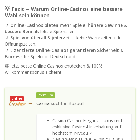
💡 Fazit – Warum Online-Casinos eine bessere
Wahl sein können
📌
Online-Casinos bieten mehr Spiele, höhere Gewinne &
bessere Boni
als lokale Spielhallen.
📌
Spiel von überall & jederzeit
– keine Wartezeiten oder
Öffnungszeiten.
📌
Lizenzierte Online-Casinos garantieren Sicherheit &
Fairness
für Spieler in Deutschland.
🎰 Jetzt beste Online Casinos entdecken & 100%
Willkommensbonus sichern!
Premium
online
Casina
sucht in
Bosbüll
Casina Casino: Eleganz, Luxus und
exklusive Casino-Unterhaltung auf
höchstem Niveau ✓
Casino-Bonus:
100 % bis zu
2.000