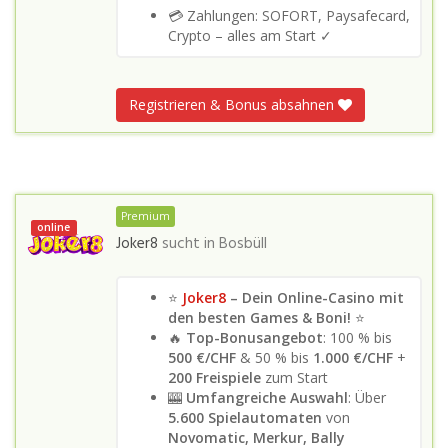
💳 Zahlungen: SOFORT, Paysafecard,
Crypto – alles am Start ✓
Registrieren & Bonus absahnen
Premium
online
Joker8
sucht in
Bosbüll
⭐
Joker8
– Dein Online-Casino mit
den besten Games & Boni!
⭐
🔥
Top-Bonusangebot
: 100 % bis
500 €/CHF
& 50 % bis
1.000 €/CHF
+
200 Freispiele
zum Start
🎰
Umfangreiche Auswahl
: Über
5.600 Spielautomaten
von
Novomatic, Merkur, Bally