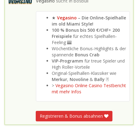
Vegasino
sucht in
Bosbüll
★
Vegasino
– Die Online-Spielhalle
im old Miami Style!
100 % Bonus bis 500 €/CHF
+
200
Freispiele
für echtes Spielhallen-
Feeling 🎰
Wöchentliche Bonus-Highlights & der
spannende
Bonus Crab
VIP-Programm
für treue Spieler und
High Roller-Vorteile
Original-Spielhallen-Klassiker wie
Merkur
,
Novoline
&
Bally
🃏
>
Vegasino Online Casino Testbericht
mit mehr Infos
Registrieren & Bonus absahnen