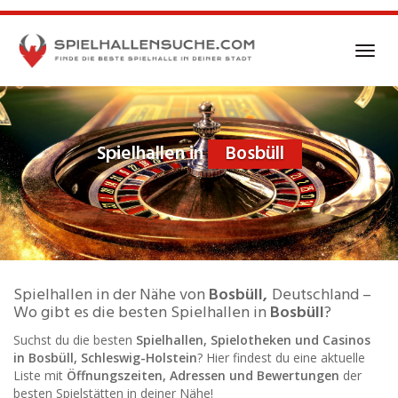
Skip
to
main
Toggl
content
navig
Spielhallen in
Bosbüll
Spielhallen in der Nähe von
Bosbüll,
Deutschland –
Wo gibt es die besten Spielhallen in
Bosbüll
?
Suchst du die besten
Spielhallen, Spielotheken und Casinos
in Bosbüll, Schleswig-Holstein
? Hier findest du eine aktuelle
Liste mit
Öffnungszeiten, Adressen und Bewertungen
der
besten Spielstätten in deiner Nähe!