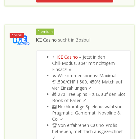
Premium
online
ICE Casino
sucht in
Bosbüll
⭐
ICE Casino
– Jetzt in den
Chill‑Modus, aber mit richtigem
Einsatz! ⭐
🔥 Willkommensbonus: Maximal
€1.500/CHF 1.500, 450% Match auf
vier Einzahlungen ✓
🎁 270 Free Spins – z. B. auf den Slot
Book of Fallen ✓
🎰 Hochkarätige Spieleauswahl von
Pragmatic, Gamomat, Novoline &
Co. ✓
🏆 Von erfahrenen Casino‑Profis
betrieben, mehrfach ausgezeichnet
✓