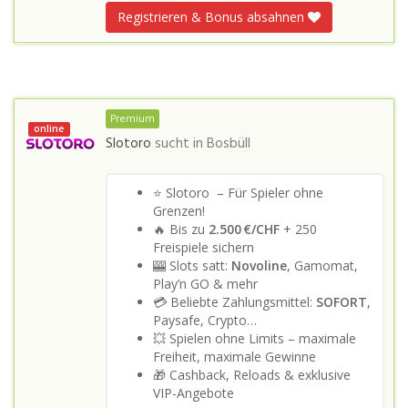
Registrieren & Bonus absahnen
Premium
online
Slotoro
sucht in
Bosbüll
⭐ Slotoro – Für Spieler ohne
Grenzen!
🔥 Bis zu
2.500 €/CHF
+ 250
Freispiele sichern
🎰 Slots satt:
Novoline
, Gamomat,
Play’n GO & mehr
💳 Beliebte Zahlungsmittel:
SOFORT
,
Paysafe, Crypto…
💥 Spielen ohne Limits – maximale
Freiheit, maximale Gewinne
🎁 Cashback, Reloads & exklusive
VIP-Angebote