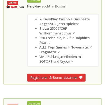
Premium
online
FieryPlay
sucht in
Bosbüll
★
FieryPlay Casino
>
Das beste
Angebot – Jetzt spielen!
Bis zu 2500€/CHF
Willkommensbonus
✓
350 Freispiele
, z.B. für
Dolphin’s
Pearl
✓
ALLE Top-Games
>
Novomatic
✓
Pragmatic
✓
Viele Zahlungsmethoden mit
SOFORT und Crypto ✓
Registrieren & Bonus absahnen
Premium