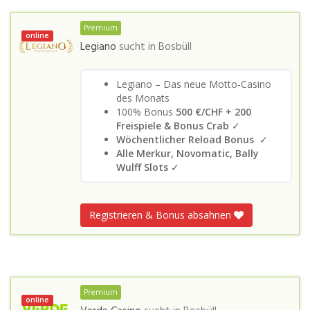
Premium
online
Legiano
sucht in
Bosbüll
Legiano – Das neue Motto-Casino
des Monats
100% Bonus
500 €/CHF + 200
Freispiele & Bonus Crab
✓
Wöchentlicher Reload Bonus
✓
Alle Merkur, Novomatic, Bally
Wulff Slots
✓
Registrieren & Bonus absahnen
Premium
online