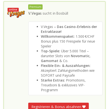
Premium
online
V.Vegas
sucht in
Bosbüll
V.Vegas
– Das Casino-Erlebnis der
Extraklasse!
Willkommenspaket:
1.500 €/CHF
Bonus plus 150 Freispiele für neue
Spieler
Top-Spiele:
Über 5.000 Titel –
darunter Slots von
Novomatic
,
Gamomat
& Co.
Flexible Ein- & Auszahlungen:
Akzeptiert Zahlungsmethoden wie
SOFORT und Paysafe
Starke Extras:
Promotions,
Treueboni & exklusives VIP-
Programm
Registrieren & Bonus absahnen