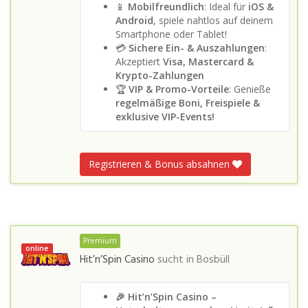
📱
Mobilfreundlich
: Ideal für
iOS &
Android
, spiele nahtlos auf deinem
Smartphone oder Tablet!
💳
Sichere Ein- & Auszahlungen
:
Akzeptiert
Visa, Mastercard &
Krypto-Zahlungen
🏆
VIP & Promo-Vorteile
: Genieße
regelmäßige Boni, Freispiele &
exklusive VIP-Events!
Registrieren & Bonus absahnen
Premium
online
Hit’n’Spin Casino
sucht in
Bosbüll
🎉 Hit’n’Spin Casino –