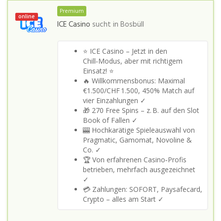
Premium
online
ICE Casino
sucht in
Bosbüll
⭐ ICE Casino – Jetzt in den
Chill‑Modus, aber mit richtigem
Einsatz! ⭐
🔥 Willkommensbonus: Maximal
€1.500/CHF 1.500, 450% Match auf
vier Einzahlungen ✓
🎁 270 Free Spins – z. B. auf den Slot
Book of Fallen ✓
🎰 Hochkarätige Spieleauswahl von
Pragmatic, Gamomat, Novoline &
Co. ✓
🏆 Von erfahrenen Casino‑Profis
betrieben, mehrfach ausgezeichnet
✓
💳 Zahlungen: SOFORT, Paysafecard,
Crypto – alles am Start ✓