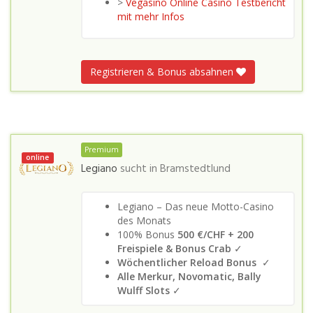
>
Vegasino Online Casino Testbericht
mit mehr Infos
Registrieren & Bonus absahnen
Premium
online
Legiano
sucht in
Bramstedtlund
Legiano – Das neue Motto-Casino
des Monats
100% Bonus
500 €/CHF + 200
Freispiele & Bonus Crab
✓
Wöchentlicher Reload Bonus
✓
Alle Merkur, Novomatic, Bally
Wulff Slots
✓