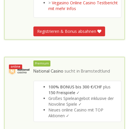
>
Vegasino Online Casino Testbericht
mit mehr Infos
Registrieren & Bonus absahnen
Premium
online
National Casino
sucht in
Bramstedtlund
100% BONUS bis 300 €/CHF
plus
150 Freispiele
✓
Großes Spieleangebot inklusive der
Novoline Spiele ✓
Neues online Casino mit TOP
Aktionen ✓