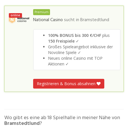
Premium
online
National Casino
sucht in
Bramstedtlund
100% BONUS bis 300 €/CHF
plus
150 Freispiele
✓
Großes Spieleangebot inklusive der
Novoline Spiele ✓
Neues online Casino mit TOP
Aktionen ✓
Registrieren & Bonus absahnen
Wo gibt es eine ab 18 Spielhalle in meiner Nähe von
Bramstedtlund
?