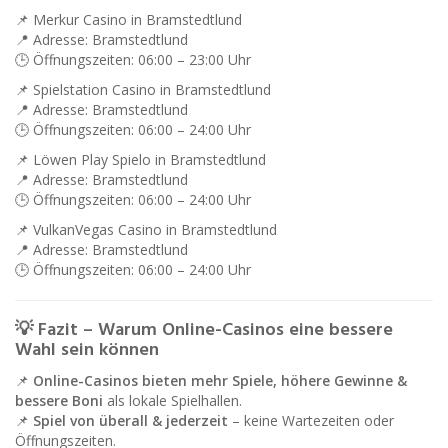
📌 Merkur Casino in Bramstedtlund
📍 Adresse: Bramstedtlund
🕒 Öffnungszeiten: 06:00 – 23:00 Uhr
📌 Spielstation Casino in Bramstedtlund
📍 Adresse: Bramstedtlund
🕒 Öffnungszeiten: 06:00 – 24:00 Uhr
📌 Löwen Play Spielo in Bramstedtlund
📍 Adresse: Bramstedtlund
🕒 Öffnungszeiten: 06:00 – 24:00 Uhr
📌 VulkanVegas Casino in Bramstedtlund
📍 Adresse: Bramstedtlund
🕒 Öffnungszeiten: 06:00 – 24:00 Uhr
💡 Fazit – Warum Online-Casinos eine bessere
Wahl sein können
📌
Online-Casinos bieten mehr Spiele, höhere Gewinne &
bessere Boni
als lokale Spielhallen.
📌
Spiel von überall & jederzeit
– keine Wartezeiten oder
Öffnungszeiten.