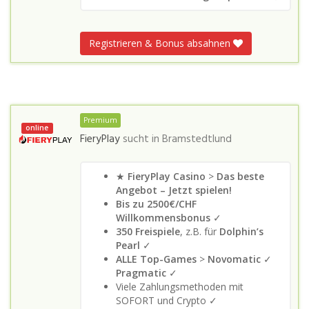
Registrieren & Bonus absahnen
Premium
online
FieryPlay
sucht in
Bramstedtlund
★
FieryPlay Casino
>
Das beste
Angebot – Jetzt spielen!
Bis zu 2500€/CHF
Willkommensbonus
✓
350 Freispiele
, z.B. für
Dolphin’s
Pearl
✓
ALLE Top-Games
>
Novomatic
✓
Pragmatic
✓
Viele Zahlungsmethoden mit
SOFORT und Crypto ✓