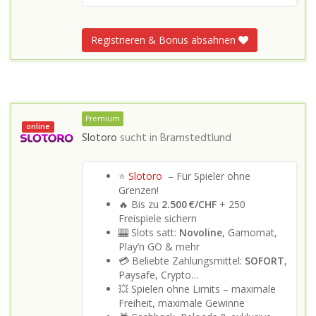
Registrieren & Bonus absahnen
Premium
online
Slotoro
sucht in
Bramstedtlund
⭐
Slotoro
– Für Spieler ohne
Grenzen!
🔥 Bis zu
2.500 €/CHF
+ 250
Freispiele sichern
🎰 Slots satt:
Novoline
, Gamomat,
Play’n GO & mehr
💳 Beliebte Zahlungsmittel:
SOFORT
,
Paysafe, Crypto…
💥 Spielen ohne Limits – maximale
Freiheit, maximale Gewinne