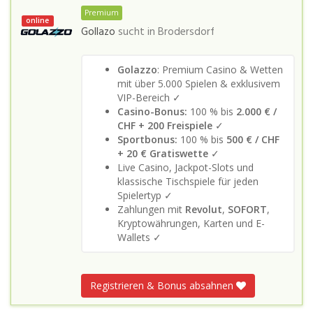
Premium
online
Gollazo
sucht in
Brodersdorf
Golazzo
: Premium Casino & Wetten
mit über 5.000 Spielen & exklusivem
VIP-Bereich ✓
Casino-Bonus:
100 % bis
2.000 € /
CHF + 200 Freispiele
✓
Sportbonus:
100 % bis
500 € / CHF
+ 20 € Gratiswette
✓
Live Casino, Jackpot-Slots und
klassische Tischspiele für jeden
Spielertyp ✓
Zahlungen mit
Revolut
,
SOFORT
,
Kryptowährungen, Karten und E-
Wallets ✓
Registrieren & Bonus absahnen