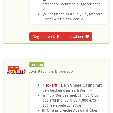
betrieben, mehrfach ausgezeichnet
✓
💳 Zahlungen: SOFORT, Paysafecard,
Crypto – alles am Start ✓
Registrieren & Bonus absahnen
Premium
online
Joker8
sucht in
Brodersdorf
⭐
Joker8
– Dein Online-Casino mit
den besten Games & Boni!
⭐
🔥
Top-Bonusangebot
: 100 % bis
500 €/CHF
& 50 % bis
1.000 €/CHF
+
200 Freispiele
zum Start
🎰
Umfangreiche Auswahl
: Über