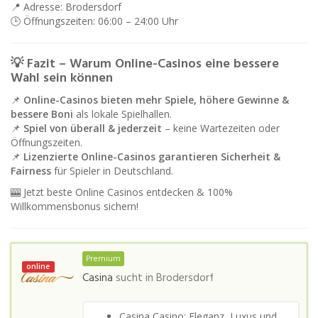
📍 Adresse: Brodersdorf
🕒 Öffnungszeiten: 06:00 – 24:00 Uhr
💡 Fazit – Warum Online-Casinos eine bessere
Wahl sein können
📌
Online-Casinos bieten mehr Spiele, höhere Gewinne &
bessere Boni
als lokale Spielhallen.
📌
Spiel von überall & jederzeit
– keine Wartezeiten oder
Öffnungszeiten.
📌
Lizenzierte Online-Casinos garantieren Sicherheit &
Fairness
für Spieler in Deutschland.
🎰 Jetzt beste Online Casinos entdecken & 100%
Willkommensbonus sichern!
Premium
online
Casina
sucht in
Brodersdorf
Casina Casino: Eleganz, Luxus und