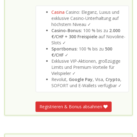
Casina
Casino: Eleganz, Luxus und
exklusive Casino-Unterhaltung auf
höchstem Niveau ✓
Casino-Bonus:
100 % bis zu
2.000
€/CHF + 300 Freispiele
auf Novoline-
Slots ✓
Sportbonus:
100 % bis zu
500
€/CHF
✓
Exklusive VIP-Aktionen, großzügige
Limits und Premium-Vorteile für
Vielspieler ✓
Revolut,
Google Pay
, Visa,
Crypto
,
SOFORT und E-Wallets verfügbar ✓
Registrieren & Bonus absahnen