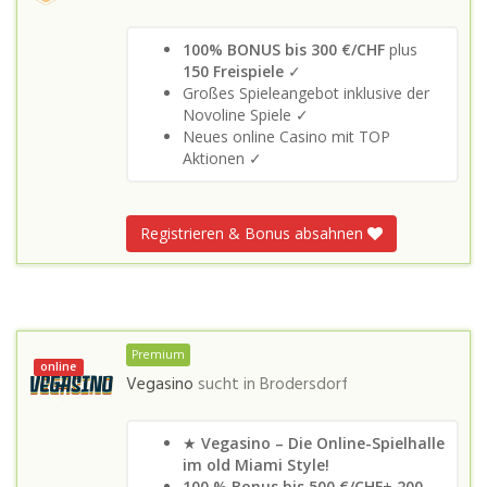
100% BONUS bis 300 €/CHF
plus
150 Freispiele
✓
Großes Spieleangebot inklusive der
Novoline Spiele ✓
Neues online Casino mit TOP
Aktionen ✓
Registrieren & Bonus absahnen
Premium
online
Vegasino
sucht in
Brodersdorf
★
Vegasino – Die Online-Spielhalle
im old Miami Style!
100 % Bonus bis 500 €/CHF
+
200