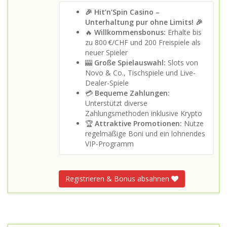
🎉 Hit’n’Spin Casino –
Unterhaltung pur ohne Limits! 🎉
🔥
Willkommensbonus:
Erhalte bis
zu 800 €/CHF und 200 Freispiele als
neuer Spieler
🎰
Große Spielauswahl:
Slots von
Novo & Co., Tischspiele und Live-
Dealer-Spiele
💳
Bequeme Zahlungen:
Unterstützt diverse
Zahlungsmethoden inklusive Krypto
🏆
Attraktive Promotionen:
Nutze
regelmäßige Boni und ein lohnendes
VIP-Programm
Registrieren & Bonus absahnen