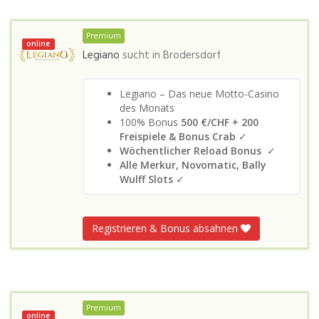
Premium
online
Legiano
sucht in
Brodersdorf
Legiano – Das neue Motto-Casino
des Monats
100% Bonus
500 €/CHF + 200
Freispiele & Bonus Crab
✓
Wöchentlicher Reload Bonus
✓
Alle Merkur, Novomatic, Bally
Wulff Slots
✓
Registrieren & Bonus absahnen
Premium
online