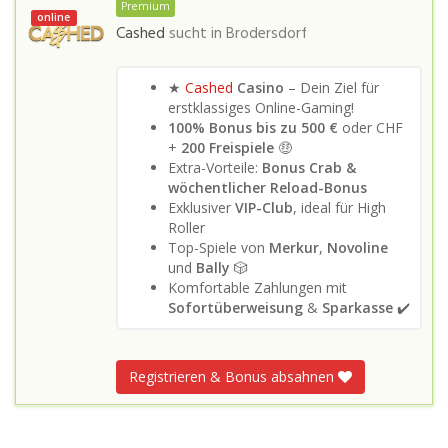
Premium
online
Cashed
sucht in
Brodersdorf
★
Cashed
Casino
– Dein Ziel für
erstklassiges Online-Gaming!
100% Bonus bis zu 500 €
oder CHF
+
200 Freispiele
🤑
Extra-Vorteile:
Bonus Crab &
wöchentlicher Reload-Bonus
Exklusiver
VIP-Club
, ideal für High
Roller
Top-Spiele von
Merkur
,
Novoline
und
Bally
🎲
Komfortable Zahlungen mit
Sofortüberweisung
&
Sparkasse
✔️
Registrieren & Bonus absahnen