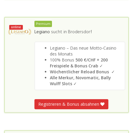
Premium
online
Legiano
sucht in
Brodersdorf
Legiano – Das neue Motto-Casino
des Monats
100% Bonus
500 €/CHF + 200
Freispiele & Bonus Crab
✓
Wöchentlicher Reload Bonus
✓
Alle Merkur, Novomatic, Bally
Wulff Slots
✓
Registrieren & Bonus absahnen