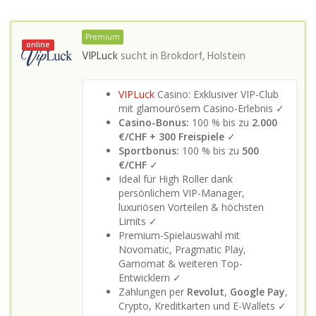
Premium
online
VIPLuck
sucht in
Brokdorf, Holstein
VIPLuck
Casino: Exklusiver VIP-Club
mit glamourösem Casino-Erlebnis ✓
Casino-Bonus:
100 % bis zu
2.000
€/CHF + 300 Freispiele
✓
Sportbonus:
100 % bis zu
500
€/CHF
✓
Ideal für High Roller dank
persönlichem VIP-Manager,
luxuriösen Vorteilen & höchsten
Limits ✓
Premium-Spielauswahl mit
Novomatic, Pragmatic Play,
Gamomat & weiteren Top-
Entwicklern ✓
Zahlungen per
Revolut
,
Google Pay
,
Crypto, Kreditkarten und E-Wallets ✓