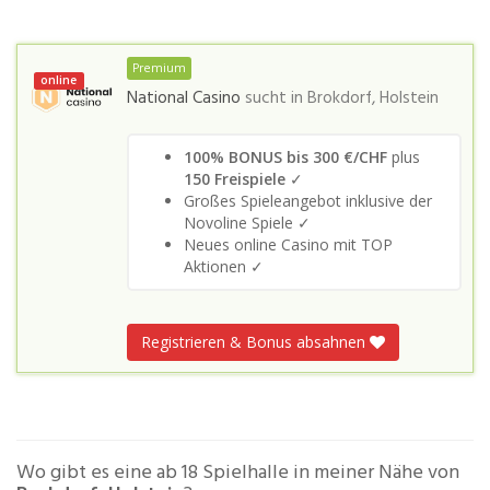
Premium
online
National Casino
sucht in
Brokdorf, Holstein
100% BONUS bis 300 €/CHF
plus
150 Freispiele
✓
Großes Spieleangebot inklusive der
Novoline Spiele ✓
Neues online Casino mit TOP
Aktionen ✓
Registrieren & Bonus absahnen
Wo gibt es eine ab 18 Spielhalle in meiner Nähe von