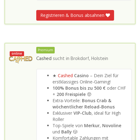
Registrieren & Bonus absahnen
Premium
online
Cashed
sucht in
Brokdorf, Holstein
★
Cashed
Casino
– Dein Ziel für
erstklassiges Online-Gaming!
100% Bonus bis zu 500 €
oder CHF
+
200 Freispiele
🤑
Extra-Vorteile:
Bonus Crab &
wöchentlicher Reload-Bonus
Exklusiver
VIP-Club
, ideal für High
Roller
Top-Spiele von
Merkur
,
Novoline
und
Bally
🎲
Komfortable Zahlungen mit