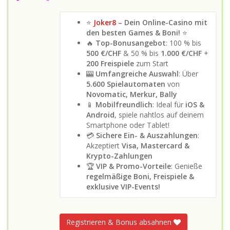
⭐
Joker8
– Dein Online-Casino mit
den besten Games & Boni!
⭐
🔥
Top-Bonusangebot
: 100 % bis
500 €/CHF
& 50 % bis
1.000 €/CHF
+
200 Freispiele
zum Start
🎰
Umfangreiche Auswahl
: Über
5.600 Spielautomaten
von
Novomatic, Merkur, Bally
📱
Mobilfreundlich
: Ideal für
iOS &
Android
, spiele nahtlos auf deinem
Smartphone oder Tablet!
💳
Sichere Ein- & Auszahlungen
:
Akzeptiert
Visa, Mastercard &
Krypto-Zahlungen
🏆
VIP & Promo-Vorteile
: Genieße
regelmäßige Boni, Freispiele &
exklusive VIP-Events!
Registrieren & Bonus absahnen