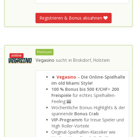
Registrieren & Bonus absahnen
Premium
online
Vegasino
sucht in
Brokdorf, Holstein
★
Vegasino
– Die Online-Spielhalle
im old Miami Style!
100 % Bonus bis 500 €/CHF
+
200
Freispiele
für echtes Spielhallen-
Feeling 🎰
Wöchentliche Bonus-Highlights & der
spannende
Bonus Crab
VIP-Programm
für treue Spieler und
High Roller-Vorteile
Original-Spielhallen-Klassiker wie