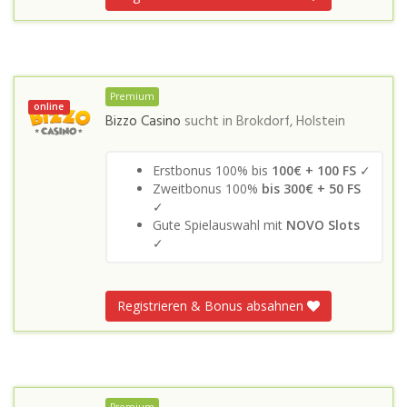
Premium
online
Bizzo Casino
sucht in
Brokdorf, Holstein
Erstbonus 100% bis
100€ + 100 FS
✓
Zweitbonus 100%
bis 300€ + 50 FS
✓
Gute Spielauswahl mit
NOVO Slots
✓
Registrieren & Bonus absahnen