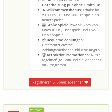
Unterhaltung pur ohne Limits! 🎉
🔥
Willkommensbonus:
Erhalte bis
zu 800 €/CHF und 200 Freispiele als
neuer Spieler
🎰
Große Spielauswahl:
Slots von
Novo & Co., Tischspiele und Live-
Dealer-Spiele
💳
Bequeme Zahlungen:
Unterstützt diverse
Zahlungsmethoden inklusive Krypto
🏆
Attraktive Promotionen:
Nutze
regelmäßige Boni und ein lohnendes
VIP-Programm
Registrieren & Bonus absahnen
Premium