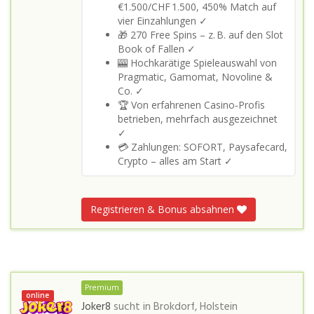
€1.500/CHF 1.500, 450% Match auf
vier Einzahlungen ✓
🎁 270 Free Spins – z. B. auf den Slot
Book of Fallen ✓
🎰 Hochkarätige Spieleauswahl von
Pragmatic, Gamomat, Novoline &
Co. ✓
🏆 Von erfahrenen Casino‑Profis
betrieben, mehrfach ausgezeichnet
✓
💳 Zahlungen: SOFORT, Paysafecard,
Crypto – alles am Start ✓
Registrieren & Bonus absahnen
Premium
online
Joker8
sucht in
Brokdorf, Holstein