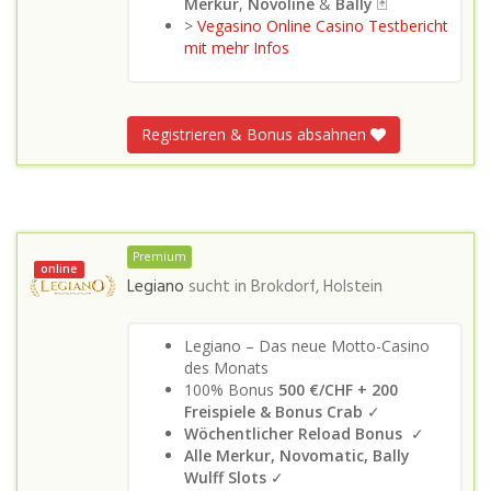
Merkur
,
Novoline
&
Bally
🃏
>
Vegasino Online Casino Testbericht
mit mehr Infos
Registrieren & Bonus absahnen
Premium
online
Legiano
sucht in
Brokdorf, Holstein
Legiano – Das neue Motto-Casino
des Monats
100% Bonus
500 €/CHF + 200
Freispiele & Bonus Crab
✓
Wöchentlicher Reload Bonus
✓
Alle Merkur, Novomatic, Bally
Wulff Slots
✓