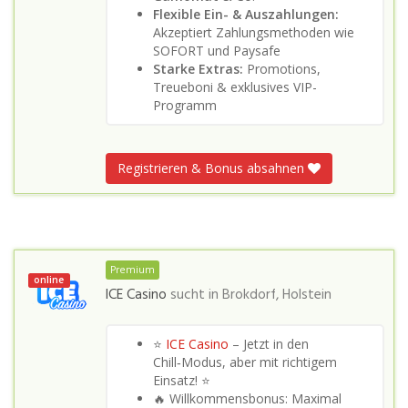
Flexible Ein- & Auszahlungen:
Akzeptiert Zahlungsmethoden wie
SOFORT und Paysafe
Starke Extras:
Promotions,
Treueboni & exklusives VIP-
Programm
Registrieren & Bonus absahnen
Premium
online
ICE Casino
sucht in
Brokdorf, Holstein
⭐
ICE Casino
– Jetzt in den
Chill‑Modus, aber mit richtigem
Einsatz! ⭐
🔥 Willkommensbonus: Maximal