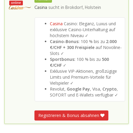
online
Casina
sucht in
Brokdorf, Holstein
Casina
Casino: Eleganz, Luxus und
exklusive Casino-Unterhaltung auf
höchstem Niveau ✓
Casino-Bonus:
100 % bis zu
2.000
€/CHF + 300 Freispiele
auf Novoline-
Slots ✓
Sportbonus:
100 % bis zu
500
€/CHF
✓
Exklusive VIP-Aktionen, großzügige
Limits und Premium-Vorteile für
Vielspieler ✓
Revolut,
Google Pay
, Visa,
Crypto
,
SOFORT und E-Wallets verfügbar ✓
Registrieren & Bonus absahnen