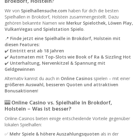
Brokdorf, Holstein
?
Wir von
Spielhallensuche.com
haben für dich die besten
Spielhallen in Brokdorf, Holstein zusammengestellt. Dazu
gehören bekannte Namen wie
Merkur Spielothek, Löwen Play,
VulkanVegas und Spielstation Spielo
.
📍
Finde jetzt eine Spielhalle in Brokdorf, Holstein mit
diesen Features:
✔️
Eintritt erst ab 18 Jahren
✔️
Automaten mit Top-Slots wie Book of Ra & Sizzling Hot
✔️
Unterhaltung, Nervenkitzel & Spannung mit
Geldgewinnen
Alternativ kannst du auch in
Online Casinos
spielen – mit einer
größeren Auswahl, besseren Quoten und attraktiven
Bonusaktionen
!
🎰
Online Casino vs. Spielhalle in Brokdorf,
Holstein – Was ist besser?
Online-Casinos bieten einige entscheidende Vorteile gegenüber
lokalen Spielhallen:
✅
Mehr Spiele & höhere Auszahlungsquoten
als in der