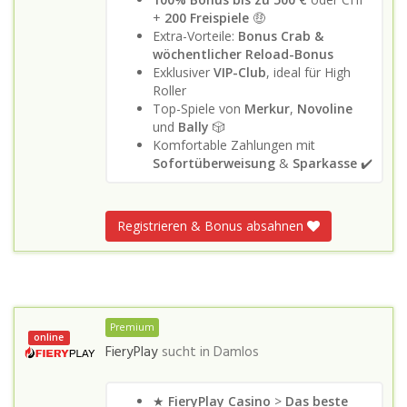
+
200 Freispiele
🤑
Extra-Vorteile:
Bonus Crab &
wöchentlicher Reload-Bonus
Exklusiver
VIP-Club
, ideal für High
Roller
Top-Spiele von
Merkur
,
Novoline
und
Bally
🎲
Komfortable Zahlungen mit
Sofortüberweisung
&
Sparkasse
✔️
Registrieren & Bonus absahnen
Premium
online
FieryPlay
sucht in
Damlos
★
FieryPlay Casino
>
Das beste