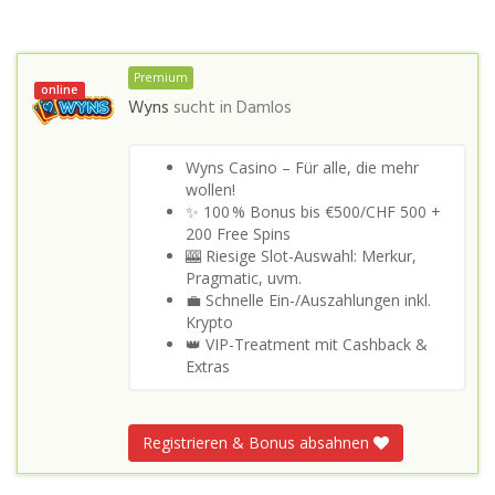
Premium
online
Wyns
sucht in
Damlos
Wyns Casino – Für alle, die mehr
wollen!
✨ 100 % Bonus bis €500/CHF 500 +
200 Free Spins
🎰 Riesige Slot-Auswahl: Merkur,
Pragmatic, uvm.
💼 Schnelle Ein-/Auszahlungen inkl.
Krypto
👑 VIP-Treatment mit Cashback &
Extras
Registrieren & Bonus absahnen