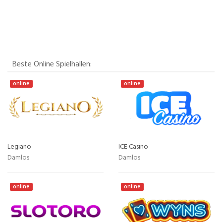
Beste Online Spielhallen:
online
online
Legiano
ICE Casino
Damlos
Damlos
online
online