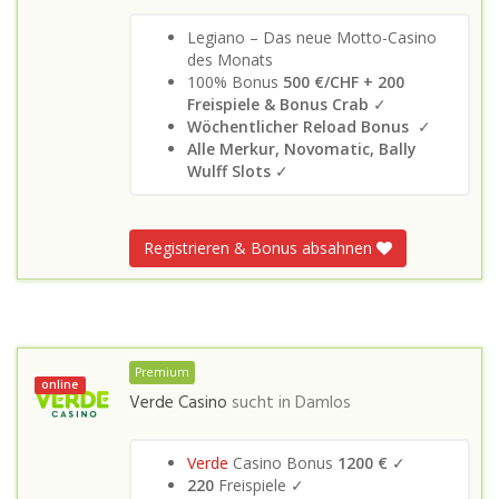
Legiano – Das neue Motto-Casino
des Monats
100% Bonus
500 €/CHF + 200
Freispiele & Bonus Crab
✓
Wöchentlicher Reload Bonus
✓
Alle Merkur, Novomatic, Bally
Wulff Slots
✓
Registrieren & Bonus absahnen
Premium
online
Verde Casino
sucht in
Damlos
Verde
Casino Bonus
1200 €
✓
220
Freispiele ✓