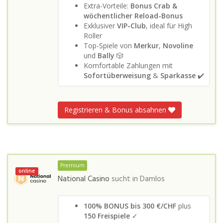
Extra-Vorteile:
Bonus Crab &
wöchentlicher Reload-Bonus
Exklusiver
VIP-Club
, ideal für High
Roller
Top-Spiele von
Merkur
,
Novoline
und
Bally
🎲
Komfortable Zahlungen mit
Sofortüberweisung
&
Sparkasse
✔️
Registrieren & Bonus absahnen
Premium
online
National Casino
sucht in
Damlos
100% BONUS bis 300 €/CHF
plus
150 Freispiele
✓