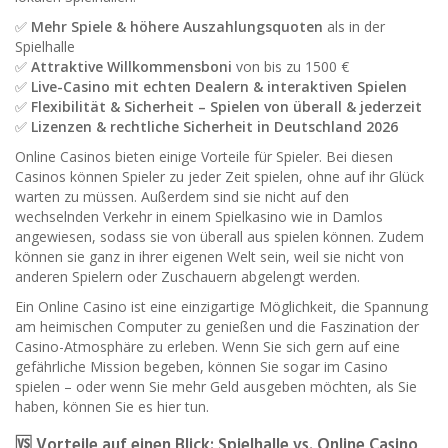
✅
Mehr Spiele & höhere Auszahlungsquoten
als in der
Spielhalle
✅
Attraktive Willkommensboni
von bis zu 1500 €
✅
Live-Casino mit echten Dealern & interaktiven Spielen
✅
Flexibilität & Sicherheit – Spielen von überall & jederzeit
✅
Lizenzen & rechtliche Sicherheit in Deutschland 2026
Online Casinos bieten einige Vorteile für Spieler. Bei diesen
Casinos können Spieler zu jeder Zeit spielen, ohne auf ihr Glück
warten zu müssen. Außerdem sind sie nicht auf den
wechselnden Verkehr in einem Spielkasino wie in Damlos
angewiesen, sodass sie von überall aus spielen können. Zudem
können sie ganz in ihrer eigenen Welt sein, weil sie nicht von
anderen Spielern oder Zuschauern abgelengt werden.
Ein Online Casino ist eine einzigartige Möglichkeit, die Spannung
am heimischen Computer zu genießen und die Faszination der
Casino-Atmosphäre zu erleben. Wenn Sie sich gern auf eine
gefährliche Mission begeben, können Sie sogar im Casino
spielen – oder wenn Sie mehr Geld ausgeben möchten, als Sie
haben, können Sie es hier tun.
🆚 Vorteile auf einen Blick: Spielhalle vs. Online Casino