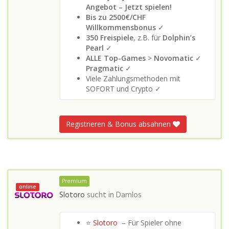
Angebot – Jetzt spielen!
Bis zu 2500€/CHF
Willkommensbonus
✓
350 Freispiele
, z.B. für
Dolphin’s
Pearl
✓
ALLE Top-Games
>
Novomatic
✓
Pragmatic
✓
Viele Zahlungsmethoden mit
SOFORT und Crypto ✓
Registrieren & Bonus absahnen
Premium
online
Slotoro
sucht in
Damlos
⭐
Slotoro
– Für Spieler ohne