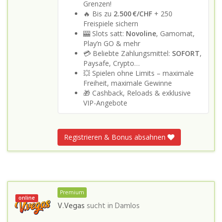
Grenzen!
🔥 Bis zu
2.500 €/CHF
+ 250
Freispiele sichern
🎰 Slots satt:
Novoline
, Gamomat,
Play’n GO & mehr
💳 Beliebte Zahlungsmittel:
SOFORT
,
Paysafe, Crypto…
💥 Spielen ohne Limits – maximale
Freiheit, maximale Gewinne
🎁 Cashback, Reloads & exklusive
VIP-Angebote
Registrieren & Bonus absahnen
Premium
online
V.Vegas
sucht in
Damlos