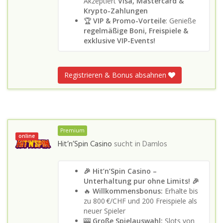
Akzeptiert
Visa, Mastercard &
Krypto-Zahlungen
🏆
VIP & Promo-Vorteile
: Genieße
regelmäßige Boni, Freispiele &
exklusive VIP-Events!
Registrieren & Bonus absahnen
Premium
online
Hit’n’Spin Casino
sucht in
Damlos
🎉 Hit’n’Spin Casino –
Unterhaltung pur ohne Limits! 🎉
🔥
Willkommensbonus:
Erhalte bis
zu 800 €/CHF und 200 Freispiele als
neuer Spieler
🎰
Große Spielauswahl:
Slots von