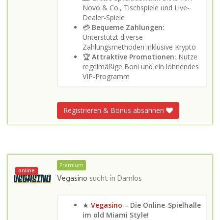
Novo & Co., Tischspiele und Live-
Dealer-Spiele
💳
Bequeme Zahlungen:
Unterstützt diverse
Zahlungsmethoden inklusive Krypto
🏆
Attraktive Promotionen:
Nutze
regelmäßige Boni und ein lohnendes
VIP-Programm
Registrieren & Bonus absahnen
Premium
online
Vegasino
sucht in
Damlos
★
Vegasino
– Die Online-Spielhalle
im old Miami Style!