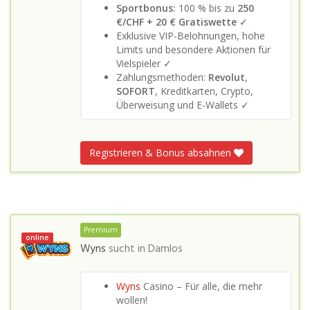
Sportbonus:
100 % bis zu
250
€/CHF + 20 € Gratiswette
✓
Exklusive VIP-Belohnungen, hohe
Limits und besondere Aktionen für
Vielspieler ✓
Zahlungsmethoden:
Revolut
,
SOFORT
, Kreditkarten, Crypto,
Überweisung und E-Wallets ✓
Registrieren & Bonus absahnen
Premium
online
Wyns
sucht in
Damlos
Wyns
Casino – Für alle, die mehr
wollen!