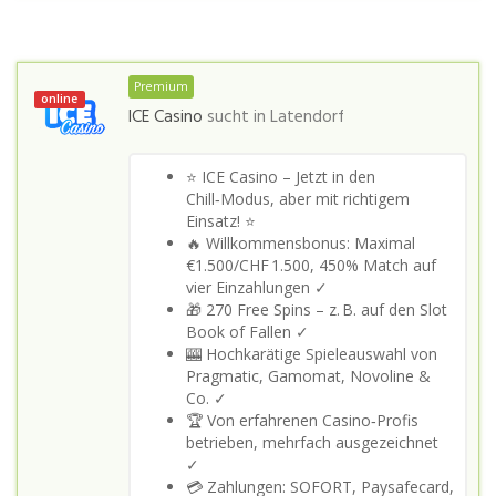
Premium
online
ICE Casino
sucht in
Latendorf
⭐ ICE Casino – Jetzt in den
Chill‑Modus, aber mit richtigem
Einsatz! ⭐
🔥 Willkommensbonus: Maximal
€1.500/CHF 1.500, 450% Match auf
vier Einzahlungen ✓
🎁 270 Free Spins – z. B. auf den Slot
Book of Fallen ✓
🎰 Hochkarätige Spieleauswahl von
Pragmatic, Gamomat, Novoline &
Co. ✓
🏆 Von erfahrenen Casino‑Profis
betrieben, mehrfach ausgezeichnet
✓
💳 Zahlungen: SOFORT, Paysafecard,