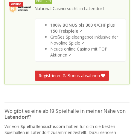
Premium
online
National Casino
sucht in
Latendorf
100% BONUS bis 300 €/CHF
plus
150 Freispiele
✓
Großes Spieleangebot inklusive der
Novoline Spiele ✓
Neues online Casino mit TOP
Aktionen ✓
Registrieren & Bonus absahnen
Wo gibt es eine ab 18 Spielhalle in meiner Nähe von
Latendorf
?
Wir von
Spielhallensuche.com
haben für dich die besten
Spielhallen in Latendorf zusammengestellt. Dazu gehören