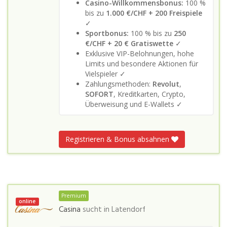
Casino-Willkommensbonus:
100 %
bis zu
1.000 €/CHF + 200 Freispiele
✓
Sportbonus:
100 % bis zu
250
€/CHF + 20 € Gratiswette
✓
Exklusive VIP-Belohnungen, hohe
Limits und besondere Aktionen für
Vielspieler ✓
Zahlungsmethoden:
Revolut
,
SOFORT
, Kreditkarten, Crypto,
Überweisung und E-Wallets ✓
Registrieren & Bonus absahnen
Premium
online
Casina
sucht in
Latendorf