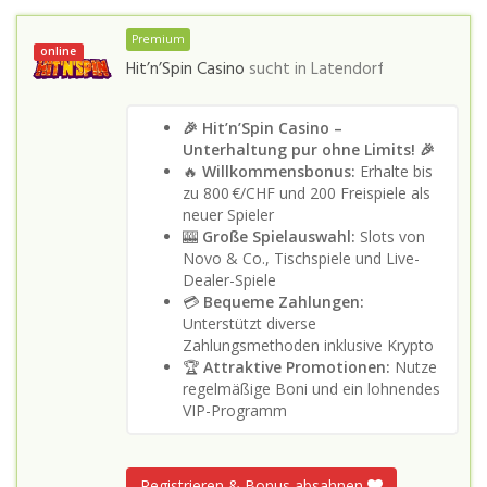
Premium
online
Hit’n’Spin Casino
sucht in
Latendorf
🎉 Hit’n’Spin Casino –
Unterhaltung pur ohne Limits! 🎉
🔥
Willkommensbonus:
Erhalte bis
zu 800 €/CHF und 200 Freispiele als
neuer Spieler
🎰
Große Spielauswahl:
Slots von
Novo & Co., Tischspiele und Live-
Dealer-Spiele
💳
Bequeme Zahlungen:
Unterstützt diverse
Zahlungsmethoden inklusive Krypto
🏆
Attraktive Promotionen:
Nutze
regelmäßige Boni und ein lohnendes
VIP-Programm
Registrieren & Bonus absahnen