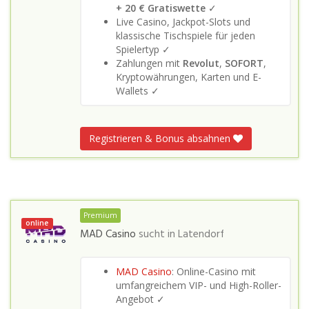
+ 20 € Gratiswette
✓
Live Casino, Jackpot-Slots und
klassische Tischspiele für jeden
Spielertyp ✓
Zahlungen mit
Revolut
,
SOFORT
,
Kryptowährungen, Karten und E-
Wallets ✓
Registrieren & Bonus absahnen
Premium
online
MAD Casino
sucht in
Latendorf
MAD Casino
: Online-Casino mit
umfangreichem VIP- und High-Roller-
Angebot ✓