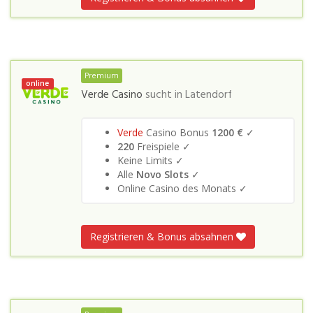
Premium
online
Verde Casino
sucht in
Latendorf
Verde
Casino Bonus
1200 €
✓
220
Freispiele ✓
Keine Limits ✓
Alle
Novo Slots
✓
Online Casino des Monats ✓
Registrieren & Bonus absahnen