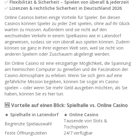
✅
Flexibilität & Sicherheit – Spielen von überall & jederzeit
✅
Lizenzen & rechtliche Sicherheit in Deutschland 2026
Online Casinos bieten einige Vorteile für Spieler. Bei diesen
Casinos können Spieler zu jeder Zeit spielen, ohne auf ihr Glück
warten zu müssen. Außerdem sind sie nicht auf den
wechselnden Verkehr in einem Spielkasino wie in Latendorf
angewiesen, sodass sie von überall aus spielen können. Zudem
können sie ganz in ihrer eigenen Welt sein, weil sie nicht von
anderen Spielern oder Zuschauern abgelengt werden.
Ein Online Casino ist eine einzigartige Möglichkeit, die Spannung
am heimischen Computer zu genießen und die Faszination der
Casino-Atmosphäre zu erleben. Wenn Sie sich gern auf eine
gefährliche Mission begeben, können Sie sogar im Casino
spielen – oder wenn Sie mehr Geld ausgeben möchten, als Sie
haben, können Sie es hier tun.
🆚 Vorteile auf einen Blick: Spielhalle vs. Online Casino
🔹
Spielhalle in Latendorf
🔹
Online Casino
Tausende von Slots &
Begrenzte Spielauswahl
Tischspielen
Feste Öffnungszeiten
24/7 verfügbar