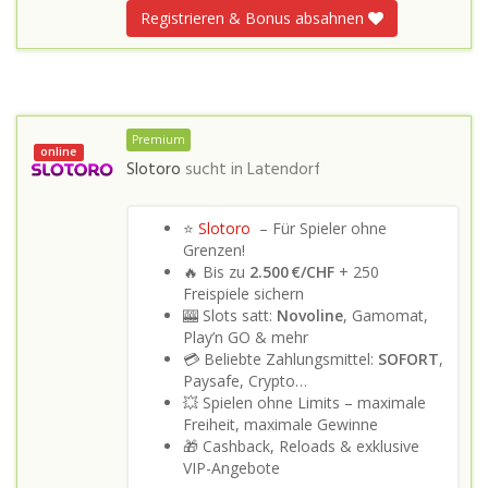
Registrieren & Bonus absahnen
Premium
online
Slotoro
sucht in
Latendorf
⭐
Slotoro
– Für Spieler ohne
Grenzen!
🔥 Bis zu
2.500 €/CHF
+ 250
Freispiele sichern
🎰 Slots satt:
Novoline
, Gamomat,
Play’n GO & mehr
💳 Beliebte Zahlungsmittel:
SOFORT
,
Paysafe, Crypto…
💥 Spielen ohne Limits – maximale
Freiheit, maximale Gewinne
🎁 Cashback, Reloads & exklusive
VIP-Angebote