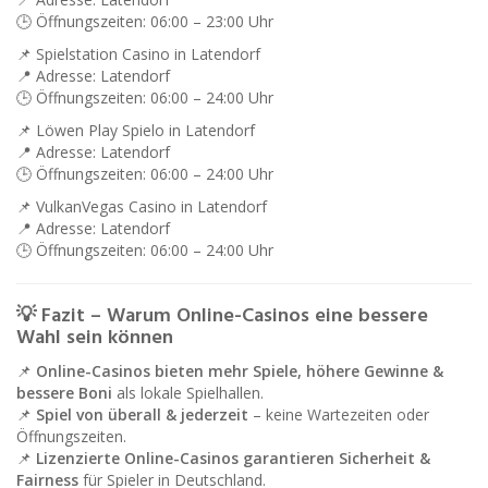
🕒 Öffnungszeiten: 06:00 – 23:00 Uhr
📌 Spielstation Casino in Latendorf
📍 Adresse: Latendorf
🕒 Öffnungszeiten: 06:00 – 24:00 Uhr
📌 Löwen Play Spielo in Latendorf
📍 Adresse: Latendorf
🕒 Öffnungszeiten: 06:00 – 24:00 Uhr
📌 VulkanVegas Casino in Latendorf
📍 Adresse: Latendorf
🕒 Öffnungszeiten: 06:00 – 24:00 Uhr
💡 Fazit – Warum Online-Casinos eine bessere
Wahl sein können
📌
Online-Casinos bieten mehr Spiele, höhere Gewinne &
bessere Boni
als lokale Spielhallen.
📌
Spiel von überall & jederzeit
– keine Wartezeiten oder
Öffnungszeiten.
📌
Lizenzierte Online-Casinos garantieren Sicherheit &
Fairness
für Spieler in Deutschland.