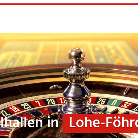
lhallen in
Lohe-Föhr