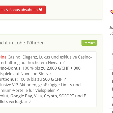
eren & Bonus absahnen
J
L
ucht in
Lohe-Föhrden
Premium
sina
Casino: Eleganz, Luxus und exklusive Casino-
terhaltung auf höchstem Niveau ✓
sino-Bonus:
100 % bis zu
2.000 €/CHF + 300
ispiele
auf Novoline-Slots ✓
ortbonus:
100 % bis zu
500 €/CHF
✓
lusive VIP-Aktionen, großzügige Limits und
mium-Vorteile für Vielspieler ✓
volut,
Google Pay
, Visa,
Crypto
, SOFORT und E-
lets verfügbar ✓