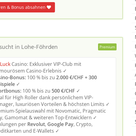
eren & Bonus absahnen
sucht in
Lohe-Föhrden
Premium
PLuck
Casino: Exklusiver VIP-Club mit
amourösem Casino-Erlebnis ✓
sino-Bonus:
100 % bis zu
2.000 €/CHF + 300
ispiele
✓
ortbonus:
100 % bis zu
500 €/CHF
✓
al für High Roller dank persönlichem VIP-
ager, luxuriösen Vorteilen & höchsten Limits ✓
emium-Spielauswahl mit Novomatic, Pragmatic
ay, Gamomat & weiteren Top-Entwicklern ✓
hlungen per
Revolut
,
Google Pay
, Crypto,
ditkarten und E-Wallets ✓