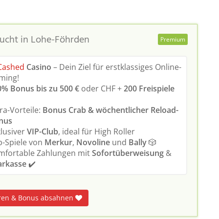
ucht in
Lohe-Föhrden
Premium
Cashed
Casino
– Dein Ziel für erstklassiges Online-
ming!
0% Bonus bis zu 500 €
oder CHF +
200 Freispiele
ra-Vorteile:
Bonus Crab & wöchentlicher Reload-
nus
lusiver
VIP-Club
, ideal für High Roller
p-Spiele von
Merkur
,
Novoline
und
Bally
🎲
mfortable Zahlungen mit
Sofortüberweisung
&
arkasse
✔️
eren & Bonus absahnen