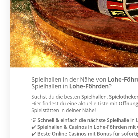
Spielhallen in der Nähe von
Lohe-Föhr
Spielhallen in
Lohe-Föhrden
?
Suchst du die besten
Spielhallen, Spielothek
Hier findest du eine aktuelle Liste mit
Öffnung
Spielstätten in deiner Nähe!
💡
Schnell & einfach die nächste Spielhalle in
✔️
Spielhallen & Casinos in Lohe-Föhrden mit
✔️
Beste Online Casinos mit Bonus für sofort