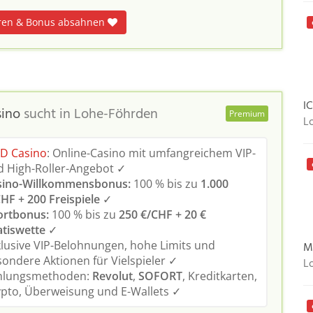
eren & Bonus absahnen
I
ino
sucht in
Lohe-Föhrden
Premium
L
D Casino
: Online-Casino mit umfangreichem VIP-
d High-Roller-Angebot ✓
sino-Willkommensbonus:
100 % bis zu
1.000
HF + 200 Freispiele
✓
ortbonus:
100 % bis zu
250 €/CHF + 20 €
atiswette
✓
lusive VIP-Belohnungen, hohe Limits und
M
ondere Aktionen für Vielspieler ✓
L
hlungsmethoden:
Revolut
,
SOFORT
, Kreditkarten,
ypto, Überweisung und E-Wallets ✓