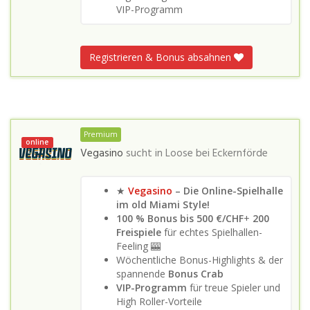
VIP-Programm
Registrieren & Bonus absahnen
Premium
online
Vegasino
sucht in
Loose bei Eckernförde
★
Vegasino
– Die Online-Spielhalle
im old Miami Style!
100 % Bonus bis 500 €/CHF
+
200
Freispiele
für echtes Spielhallen-
Feeling 🎰
Wöchentliche Bonus-Highlights & der
spannende
Bonus Crab
VIP-Programm
für treue Spieler und
High Roller-Vorteile