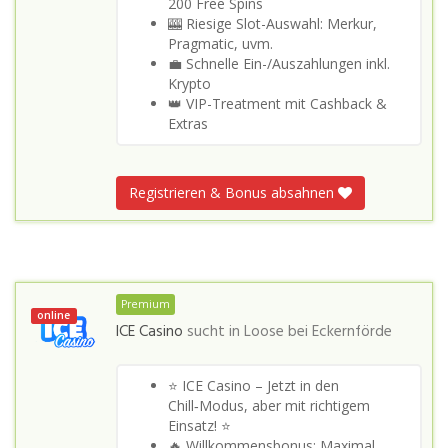
200 Free Spins
🎰 Riesige Slot-Auswahl: Merkur,
Pragmatic, uvm.
💼 Schnelle Ein-/Auszahlungen inkl.
Krypto
👑 VIP-Treatment mit Cashback &
Extras
Registrieren & Bonus absahnen
Premium
online
ICE Casino
sucht in
Loose bei Eckernförde
⭐ ICE Casino – Jetzt in den
Chill‑Modus, aber mit richtigem
Einsatz! ⭐
🔥 Willkommensbonus: Maximal