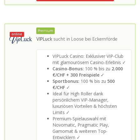
Premium
online
VIPLuck
sucht in
Loose bei Eckernförde
VIPLuck Casino: Exklusiver VIP-Club
mit glamourösem Casino-Erlebnis ✓
Casino-Bonus:
100 % bis zu
2.000
€/CHF + 300 Freispiele
✓
Sportbonus:
100 % bis zu
500
€/CHF
✓
Ideal für High Roller dank
persönlichem VIP-Manager,
luxuriösen Vorteilen & höchsten
Limits ✓
Premium-Spielauswahl mit
Novomatic, Pragmatic Play,
Gamomat & weiteren Top-
Entwicklern ✓