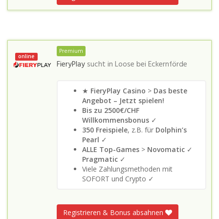
Premium
online
FieryPlay
sucht in
Loose bei Eckernförde
★
FieryPlay Casino
>
Das beste
Angebot – Jetzt spielen!
Bis zu 2500€/CHF
Willkommensbonus
✓
350 Freispiele
, z.B. für
Dolphin’s
Pearl
✓
ALLE Top-Games
>
Novomatic
✓
Pragmatic
✓
Viele Zahlungsmethoden mit
SOFORT und Crypto ✓
Registrieren & Bonus absahnen