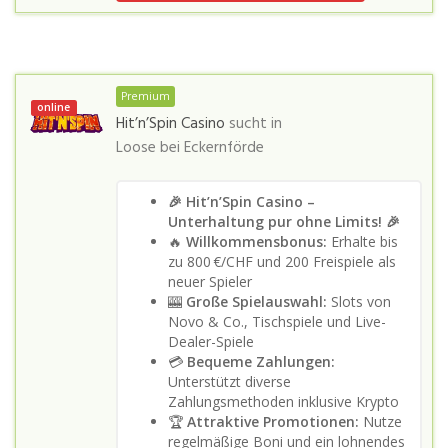
Premium
online
Hit’n’Spin Casino
sucht in
Loose bei Eckernförde
🎉 Hit’n’Spin Casino –
Unterhaltung pur ohne Limits! 🎉
🔥
Willkommensbonus:
Erhalte bis
zu 800 €/CHF und 200 Freispiele als
neuer Spieler
🎰
Große Spielauswahl:
Slots von
Novo & Co., Tischspiele und Live-
Dealer-Spiele
💳
Bequeme Zahlungen:
Unterstützt diverse
Zahlungsmethoden inklusive Krypto
🏆
Attraktive Promotionen:
Nutze
regelmäßige Boni und ein lohnendes