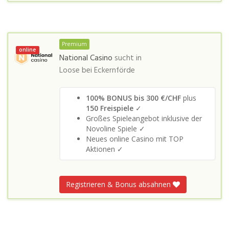
Premium
online
National Casino
sucht in
Loose bei Eckernförde
100% BONUS bis 300 €/CHF
plus
150 Freispiele
✓
Großes Spieleangebot inklusive der
Novoline Spiele ✓
Neues online Casino mit TOP
Aktionen ✓
Registrieren & Bonus absahnen