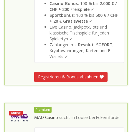
Casino-Bonus:
100 % bis
2.000 € /
CHF + 200 Freispiele
✓
Sportbonus:
100 % bis
500 € / CHF
+ 20 € Gratiswette
✓
Live Casino, Jackpot-Slots und
klassische Tischspiele für jeden
Spielertyp ✓
Zahlungen mit
Revolut
,
SOFORT
,
Kryptowährungen, Karten und E-
Wallets ✓
Registrieren & Bonus absahnen
Premium
online
MAD Casino
sucht in
Loose bei Eckernförde