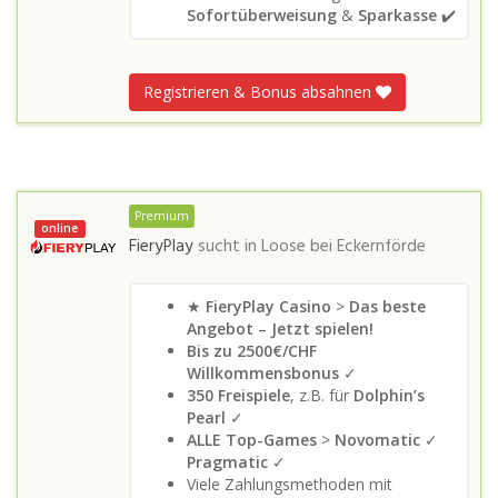
Sofortüberweisung
&
Sparkasse
✔️
Registrieren & Bonus absahnen
Premium
online
FieryPlay
sucht in
Loose bei Eckernförde
★
FieryPlay Casino
>
Das beste
Angebot – Jetzt spielen!
Bis zu 2500€/CHF
Willkommensbonus
✓
350 Freispiele
, z.B. für
Dolphin’s
Pearl
✓
ALLE Top-Games
>
Novomatic
✓
Pragmatic
✓
Viele Zahlungsmethoden mit