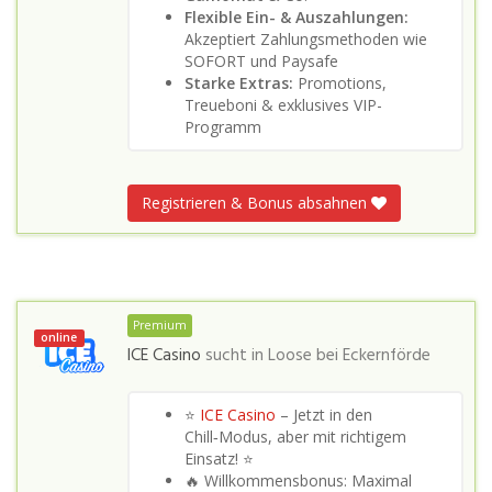
Flexible Ein- & Auszahlungen:
Akzeptiert Zahlungsmethoden wie
SOFORT und Paysafe
Starke Extras:
Promotions,
Treueboni & exklusives VIP-
Programm
Registrieren & Bonus absahnen
Premium
online
ICE Casino
sucht in
Loose bei Eckernförde
⭐
ICE Casino
– Jetzt in den
Chill‑Modus, aber mit richtigem
Einsatz! ⭐
🔥 Willkommensbonus: Maximal