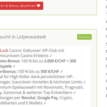
eren & Bonus absahnen
sucht in
Lütjenwestedt
Premium
PLuck
Casino: Exklusiver VIP-Club mit
amourösem Casino-Erlebnis ✓
sino-Bonus:
100 % bis zu
2.000 €/CHF + 300
ispiele
✓
ortbonus:
100 % bis zu
500 €/CHF
✓
al für High Roller dank persönlichem VIP-
ager, luxuriösen Vorteilen & höchsten Limits ✓
emium-Spielauswahl mit Novomatic, Pragmatic
ay, Gamomat & weiteren Top-Entwicklern ✓
hlungen per
Revolut
,
Google Pay
, Crypto,
ditkarten und E-Wallets ✓