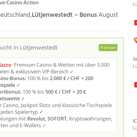
ive-Casino-Action
L
Deutschland,
Lütjenwestedt – Bonus
August
sucht in
Lütjenwestedt
Premium
J
lazzo
: Premium Casino & Wetten mit über 5.000
L
elen & exklusivem VIP-Bereich ✓
sino-Bonus:
100 % bis
2.000 € / CHF + 200
ispiele
✓
ortbonus:
100 % bis
500 € / CHF + 20 €
atiswette
✓
e Casino, Jackpot-Slots und klassische Tischspiele
 jeden Spielertyp ✓
hlungen mit
Revolut
,
SOFORT
, Kryptowährungen,
I
ten und E-Wallets ✓
L