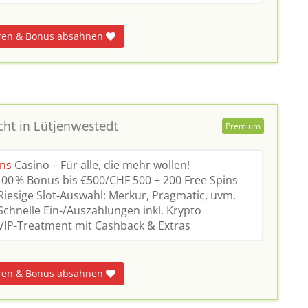
eren & Bonus absahnen
cht in
Lütjenwestedt
Premium
ns
Casino – Für alle, die mehr wollen!
00 % Bonus bis €500/CHF 500 + 200 Free Spins
Riesige Slot-Auswahl: Merkur, Pragmatic, uvm.
Schnelle Ein-/Auszahlungen inkl. Krypto
VIP-Treatment mit Cashback & Extras
eren & Bonus absahnen