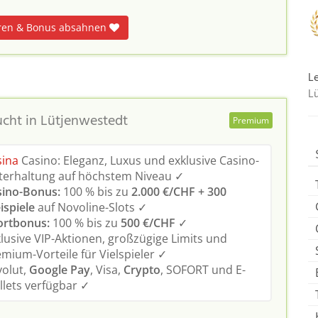
eren & Bonus absahnen
L
L
ucht in
Lütjenwestedt
Premium
sina
Casino: Eleganz, Luxus und exklusive Casino-
terhaltung auf höchstem Niveau ✓
sino-Bonus:
100 % bis zu
2.000 €/CHF + 300
ispiele
auf Novoline-Slots ✓
ortbonus:
100 % bis zu
500 €/CHF
✓
lusive VIP-Aktionen, großzügige Limits und
mium-Vorteile für Vielspieler ✓
volut,
Google Pay
, Visa,
Crypto
, SOFORT und E-
lets verfügbar ✓