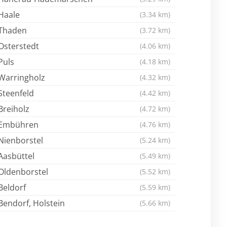
Haale
(3.34 km)
Thaden
(3.72 km)
Osterstedt
(4.06 km)
Puls
(4.18 km)
Warringholz
(4.32 km)
Steenfeld
(4.42 km)
Breiholz
(4.72 km)
Embühren
(4.76 km)
Nienborstel
(5.24 km)
Aasbüttel
(5.49 km)
Oldenborstel
(5.52 km)
Beldorf
(5.59 km)
Bendorf, Holstein
(5.66 km)