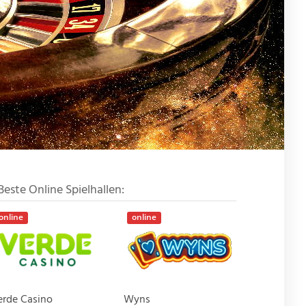
Beste Online Spielhallen:
online
online
erde Casino
Wyns