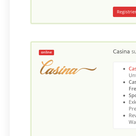
Registri
Casina
s
online
Ca
Un
Ca
Fre
Sp
Exk
Pre
Re
Wal