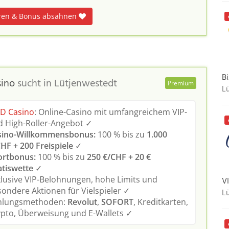
eren & Bonus absahnen
B
ino
sucht in
Lütjenwestedt
Premium
L
D Casino
: Online-Casino mit umfangreichem VIP-
d High-Roller-Angebot ✓
sino-Willkommensbonus:
100 % bis zu
1.000
HF + 200 Freispiele
✓
ortbonus:
100 % bis zu
250 €/CHF + 20 €
atiswette
✓
lusive VIP-Belohnungen, hohe Limits und
V
ondere Aktionen für Vielspieler ✓
L
hlungsmethoden:
Revolut
,
SOFORT
, Kreditkarten,
ypto, Überweisung und E-Wallets ✓