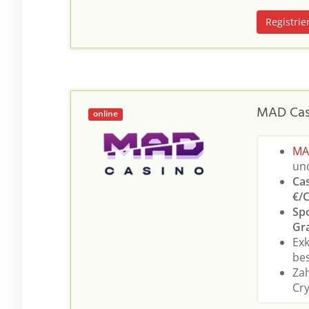
Registri
MAD Cas
online
MA
un
Ca
€/C
Sp
Gr
Exk
bes
Za
Cr