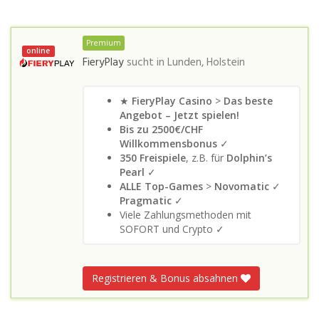
Premium
online
FieryPlay
sucht in
Lunden, Holstein
★
FieryPlay Casino
>
Das beste
Angebot – Jetzt spielen!
Bis zu 2500€/CHF
Willkommensbonus
✓
350 Freispiele
, z.B. für
Dolphin’s
Pearl
✓
ALLE Top-Games
>
Novomatic
✓
Pragmatic
✓
Viele Zahlungsmethoden mit
SOFORT und Crypto ✓
Registrieren & Bonus absahnen