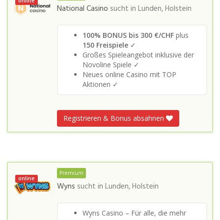
online
National Casino
sucht in
Lunden, Holstein
100% BONUS bis 300 €/CHF
plus
150 Freispiele
✓
Großes Spieleangebot inklusive der
Novoline Spiele ✓
Neues online Casino mit TOP
Aktionen ✓
Registrieren & Bonus absahnen
Premium
online
Wyns
sucht in
Lunden, Holstein
Wyns Casino – Für alle, die mehr