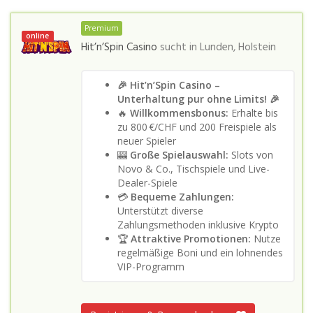
Premium
online
Hit’n’Spin Casino
sucht in
Lunden, Holstein
🎉 Hit’n’Spin Casino –
Unterhaltung pur ohne Limits! 🎉
🔥
Willkommensbonus:
Erhalte bis
zu 800 €/CHF und 200 Freispiele als
neuer Spieler
🎰
Große Spielauswahl:
Slots von
Novo & Co., Tischspiele und Live-
Dealer-Spiele
💳
Bequeme Zahlungen:
Unterstützt diverse
Zahlungsmethoden inklusive Krypto
🏆
Attraktive Promotionen:
Nutze
regelmäßige Boni und ein lohnendes
VIP-Programm