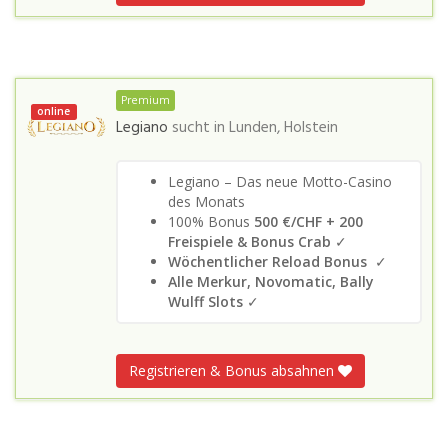
Premium
online
Legiano
sucht in
Lunden, Holstein
Legiano – Das neue Motto-Casino
des Monats
100% Bonus
500 €/CHF + 200
Freispiele & Bonus Crab
✓
Wöchentlicher Reload Bonus
✓
Alle Merkur, Novomatic, Bally
Wulff Slots
✓
Registrieren & Bonus absahnen