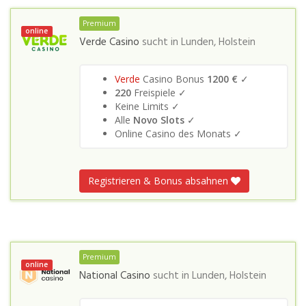
Premium
online
Verde Casino
sucht in
Lunden, Holstein
Verde
Casino Bonus
1200 €
✓
220
Freispiele ✓
Keine Limits ✓
Alle
Novo Slots
✓
Online Casino des Monats ✓
Registrieren & Bonus absahnen
Premium
online
National Casino
sucht in
Lunden, Holstein