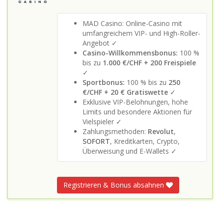
MAD Casino: Online-Casino mit
umfangreichem VIP- und High-Roller-
Angebot ✓
Casino-Willkommensbonus:
100 %
bis zu
1.000 €/CHF + 200 Freispiele
✓
Sportbonus:
100 % bis zu
250
€/CHF + 20 € Gratiswette
✓
Exklusive VIP-Belohnungen, hohe
Limits und besondere Aktionen für
Vielspieler ✓
Zahlungsmethoden:
Revolut
,
SOFORT
, Kreditkarten, Crypto,
Überweisung und E-Wallets ✓
Registrieren & Bonus absahnen