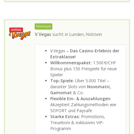
Premium
online
V.Vegas
sucht in
Lunden, Holstein
V.Vegas
– Das Casino-Erlebnis der
Extraklasse!
Willkommenspaket:
1.500 €/CHF
Bonus plus 150 Freispiele für neue
Spieler
Top-Spiele:
Über 5.000 Titel –
darunter Slots von
Novomatic
,
Gamomat
& Co.
Flexible Ein- & Auszahlungen:
Akzeptiert Zahlungsmethoden wie
SOFORT und Paysafe
Starke Extras:
Promotions,
Treueboni & exklusives VIP-
Programm