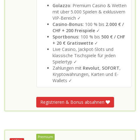
Golazzo
: Premium Casino & Wetten
mit über 5.000 Spielen & exklusivem
VIP-Bereich ✓
Casino-Bonus:
100 % bis
2.000 € /
CHF + 200 Freispiele
✓
Sportbonus:
100 % bis
500 € / CHF
+ 20 € Gratiswette
✓
Live Casino, Jackpot-Slots und
klassische Tischspiele für jeden
Spielertyp ✓
Zahlungen mit
Revolut
,
SOFORT
,
Kryptowährungen, Karten und E-
Wallets ✓
Registrieren & Bonus absahnen
Premium