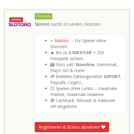
Premium
online
Slotoro
sucht in
Lunden, Holstein
⭐
Slotoro
– Für Spieler ohne
Grenzen!
🔥 Bis zu
2.500 €/CHF
+ 250
Freispiele sichern
🎰 Slots satt:
Novoline
, Gamomat,
Play’n GO & mehr
💳 Beliebte Zahlungsmittel:
SOFORT
,
Paysafe, Crypto…
💥 Spielen ohne Limits – maximale
Freiheit, maximale Gewinne
🎁 Cashback, Reloads & exklusive
VIP-Angebote
Registrieren & Bonus absahnen