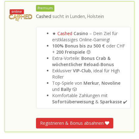
Premium
online
Cashed
sucht in
Lunden, Holstein
★
Cashed
Casino
– Dein Ziel für
erstklassiges Online-Gaming!
100% Bonus bis zu 500 €
oder CHF
+
200 Freispiele
🤑
Extra-Vorteile:
Bonus Crab &
wöchentlicher Reload-Bonus
Exklusiver
VIP-Club
, ideal für High
Roller
Top-Spiele von
Merkur
,
Novoline
und
Bally
🎲
Komfortable Zahlungen mit
Sofortüberweisung
&
Sparkasse
✔️
Registrieren & Bonus absahnen