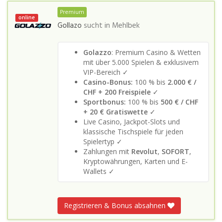
Premium
online
Gollazo
sucht in
Mehlbek
Golazzo
: Premium Casino & Wetten
mit über 5.000 Spielen & exklusivem
VIP-Bereich ✓
Casino-Bonus:
100 % bis
2.000 € /
CHF + 200 Freispiele
✓
Sportbonus:
100 % bis
500 € / CHF
+ 20 € Gratiswette
✓
Live Casino, Jackpot-Slots und
klassische Tischspiele für jeden
Spielertyp ✓
Zahlungen mit
Revolut
,
SOFORT
,
Kryptowährungen, Karten und E-
Wallets ✓
Registrieren & Bonus absahnen