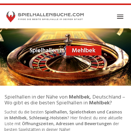
Skip
to
main
Toggl
content
navig
Spielhallen in
Mehlbek
Spielhallen in der Nähe von
Mehlbek,
Deutschland –
Wo gibt es die besten Spielhallen in
Mehlbek
?
Suchst du die besten
Spielhallen, Spielotheken und Casinos
in Mehlbek, Schleswig-Holstein
? Hier findest du eine aktuelle
Liste mit
Öffnungszeiten, Adressen und Bewertungen
der
besten Spielstätten in deiner Nähe!