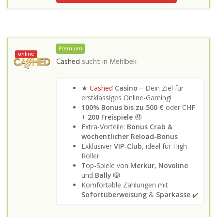
Premium
online
Cashed
sucht in
Mehlbek
★
Cashed
Casino
– Dein Ziel für
erstklassiges Online-Gaming!
100% Bonus bis zu 500 €
oder CHF
+
200 Freispiele
🤑
Extra-Vorteile:
Bonus Crab &
wöchentlicher Reload-Bonus
Exklusiver
VIP-Club
, ideal für High
Roller
Top-Spiele von
Merkur
,
Novoline
und
Bally
🎲
Komfortable Zahlungen mit
Sofortüberweisung
&
Sparkasse
✔️