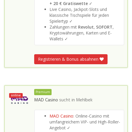
+ 20 € Gratiswette
✓
Live Casino, Jackpot-Slots und
klassische Tischspiele für jeden
Spielertyp ✓
Zahlungen mit
Revolut
,
SOFORT
,
Kryptowährungen, Karten und E-
Wallets ✓
Registrieren & Bonus absahnen
Premium
online
MAD Casino
sucht in
Mehlbek
MAD Casino
: Online-Casino mit
umfangreichem VIP- und High-Roller-
Angebot ✓