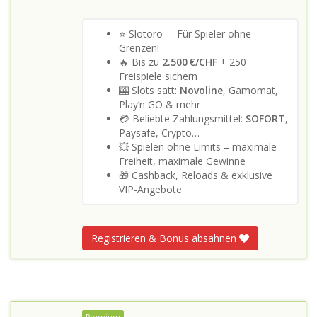
⭐ Slotoro – Für Spieler ohne
Grenzen!
🔥 Bis zu
2.500 €/CHF
+ 250
Freispiele sichern
🎰 Slots satt:
Novoline
, Gamomat,
Play’n GO & mehr
💳 Beliebte Zahlungsmittel:
SOFORT
,
Paysafe, Crypto…
💥 Spielen ohne Limits – maximale
Freiheit, maximale Gewinne
🎁 Cashback, Reloads & exklusive
VIP-Angebote
Registrieren & Bonus absahnen