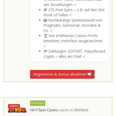
vier Einzahlungen ✓
🎁 270 Free Spins – z. B. auf den Slot
Book of Fallen ✓
🎰 Hochkarätige Spieleauswahl von
Pragmatic, Gamomat, Novoline &
Co. ✓
🏆 Von erfahrenen Casino‑Profis
betrieben, mehrfach ausgezeichnet
✓
💳 Zahlungen: SOFORT, Paysafecard,
Crypto – alles am Start ✓
Registrieren & Bonus absahnen
Premium
online
Hit’n’Spin Casino
sucht in
Mehlbek