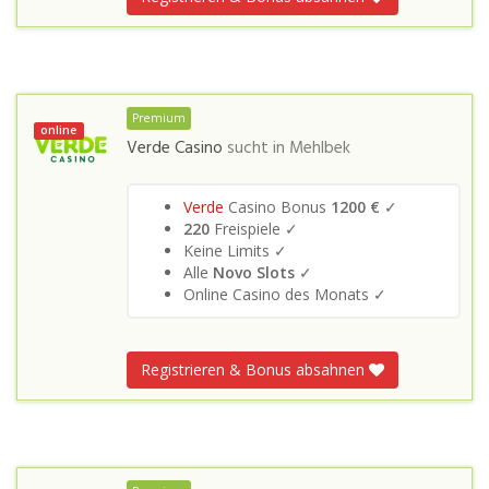
Premium
online
Verde Casino
sucht in
Mehlbek
Verde
Casino Bonus
1200 €
✓
220
Freispiele ✓
Keine Limits ✓
Alle
Novo Slots
✓
Online Casino des Monats ✓
Registrieren & Bonus absahnen