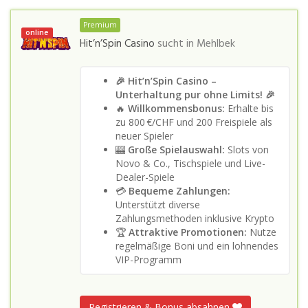
Premium
online
Hit’n’Spin Casino
sucht in
Mehlbek
🎉 Hit’n’Spin Casino –
Unterhaltung pur ohne Limits! 🎉
🔥
Willkommensbonus:
Erhalte bis
zu 800 €/CHF und 200 Freispiele als
neuer Spieler
🎰
Große Spielauswahl:
Slots von
Novo & Co., Tischspiele und Live-
Dealer-Spiele
💳
Bequeme Zahlungen:
Unterstützt diverse
Zahlungsmethoden inklusive Krypto
🏆
Attraktive Promotionen:
Nutze
regelmäßige Boni und ein lohnendes
VIP-Programm
Registrieren & Bonus absahnen