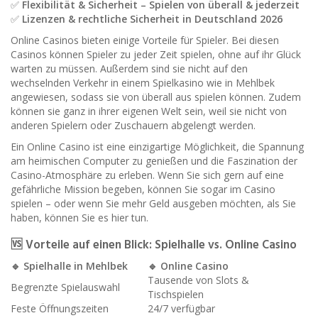
✅
Flexibilität & Sicherheit – Spielen von überall & jederzeit
✅
Lizenzen & rechtliche Sicherheit in Deutschland 2026
Online Casinos bieten einige Vorteile für Spieler. Bei diesen
Casinos können Spieler zu jeder Zeit spielen, ohne auf ihr Glück
warten zu müssen. Außerdem sind sie nicht auf den
wechselnden Verkehr in einem Spielkasino wie in Mehlbek
angewiesen, sodass sie von überall aus spielen können. Zudem
können sie ganz in ihrer eigenen Welt sein, weil sie nicht von
anderen Spielern oder Zuschauern abgelengt werden.
Ein Online Casino ist eine einzigartige Möglichkeit, die Spannung
am heimischen Computer zu genießen und die Faszination der
Casino-Atmosphäre zu erleben. Wenn Sie sich gern auf eine
gefährliche Mission begeben, können Sie sogar im Casino
spielen – oder wenn Sie mehr Geld ausgeben möchten, als Sie
haben, können Sie es hier tun.
🆚 Vorteile auf einen Blick: Spielhalle vs. Online Casino
🔹
Spielhalle in Mehlbek
🔹
Online Casino
Tausende von Slots &
Begrenzte Spielauswahl
Tischspielen
Feste Öffnungszeiten
24/7 verfügbar