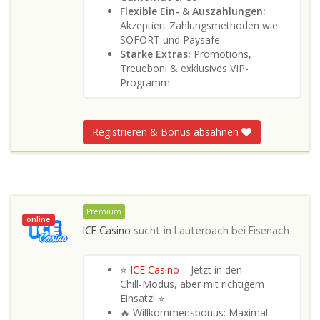
Flexible Ein- & Auszahlungen:
Akzeptiert Zahlungsmethoden wie
SOFORT und Paysafe
Starke Extras:
Promotions,
Treueboni & exklusives VIP-
Programm
Registrieren & Bonus absahnen
Premium
online
ICE Casino
sucht in
Lauterbach bei Eisenach
⭐
ICE Casino
– Jetzt in den
Chill‑Modus, aber mit richtigem
Einsatz! ⭐
🔥 Willkommensbonus: Maximal