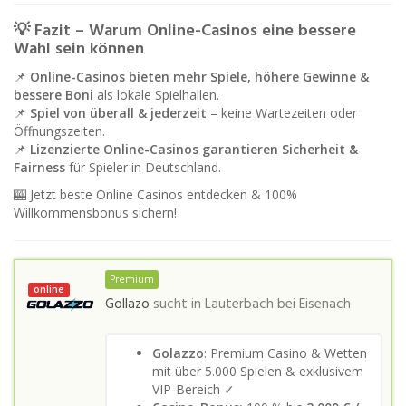
💡 Fazit – Warum Online-Casinos eine bessere
Wahl sein können
📌
Online-Casinos bieten mehr Spiele, höhere Gewinne &
bessere Boni
als lokale Spielhallen.
📌
Spiel von überall & jederzeit
– keine Wartezeiten oder
Öffnungszeiten.
📌
Lizenzierte Online-Casinos garantieren Sicherheit &
Fairness
für Spieler in Deutschland.
🎰 Jetzt beste Online Casinos entdecken & 100%
Willkommensbonus sichern!
Premium
online
Gollazo
sucht in
Lauterbach bei Eisenach
Golazzo
: Premium Casino & Wetten
mit über 5.000 Spielen & exklusivem
VIP-Bereich ✓