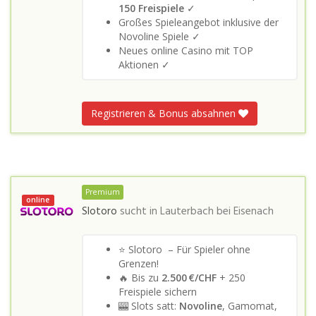
150 Freispiele
✓
Großes Spieleangebot inklusive der
Novoline Spiele ✓
Neues online Casino mit TOP
Aktionen ✓
Registrieren & Bonus absahnen
Premium
online
Slotoro
sucht in
Lauterbach bei Eisenach
⭐ Slotoro – Für Spieler ohne
Grenzen!
🔥 Bis zu
2.500 €/CHF
+ 250
Freispiele sichern
🎰 Slots satt:
Novoline
, Gamomat,