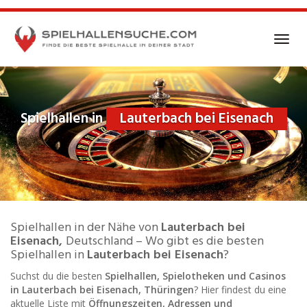
Skip
to
main
Toggl
content
navig
Spielhallen in
Lauterbach bei Eisenach
Spielhallen in der Nähe von
Lauterbach bei
Eisenach,
Deutschland – Wo gibt es die besten
Spielhallen in
Lauterbach bei Eisenach
?
Suchst du die besten
Spielhallen, Spielotheken und Casinos
in Lauterbach bei Eisenach, Thüringen
? Hier findest du eine
aktuelle Liste mit
Öffnungszeiten, Adressen und