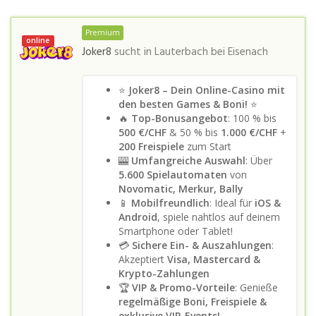
Premium
online
Joker8
sucht in
Lauterbach bei Eisenach
⭐
Joker8 – Dein Online-Casino mit
den besten Games & Boni!
⭐
🔥
Top-Bonusangebot
: 100 % bis
500 €/CHF
& 50 % bis
1.000 €/CHF
+
200 Freispiele
zum Start
🎰
Umfangreiche Auswahl
: Über
5.600 Spielautomaten
von
Novomatic, Merkur, Bally
📱
Mobilfreundlich
: Ideal für
iOS &
Android
, spiele nahtlos auf deinem
Smartphone oder Tablet!
💳
Sichere Ein- & Auszahlungen
:
Akzeptiert
Visa, Mastercard &
Krypto-Zahlungen
🏆
VIP & Promo-Vorteile
: Genieße
regelmäßige Boni, Freispiele &
exklusive VIP-Events!