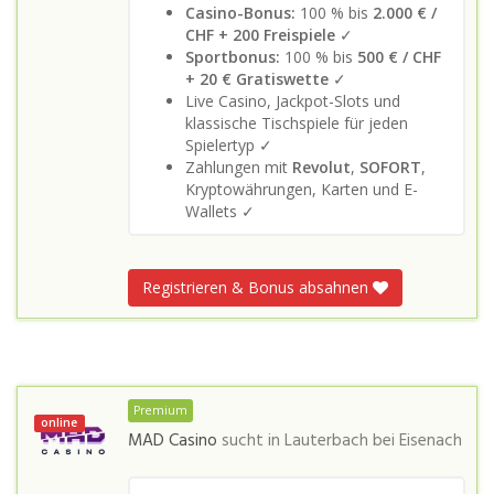
Casino-Bonus:
100 % bis
2.000 € /
CHF + 200 Freispiele
✓
Sportbonus:
100 % bis
500 € / CHF
+ 20 € Gratiswette
✓
Live Casino, Jackpot-Slots und
klassische Tischspiele für jeden
Spielertyp ✓
Zahlungen mit
Revolut
,
SOFORT
,
Kryptowährungen, Karten und E-
Wallets ✓
Registrieren & Bonus absahnen
Premium
online
MAD Casino
sucht in
Lauterbach bei Eisenach