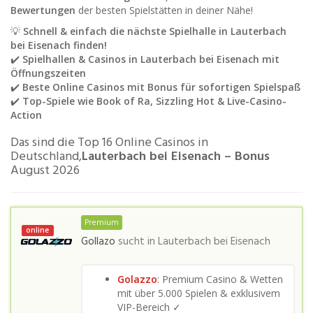
Bewertungen
der besten Spielstätten in deiner Nähe!
💡
Schnell & einfach die nächste Spielhalle in Lauterbach
bei Eisenach finden!
✔️
Spielhallen & Casinos in Lauterbach bei Eisenach mit
Öffnungszeiten
✔️
Beste Online Casinos mit Bonus für sofortigen Spielspaß
✔️
Top-Spiele wie Book of Ra, Sizzling Hot & Live-Casino-
Action
Das sind die Top 16 Online Casinos in
Deutschland,
Lauterbach bei Eisenach – Bonus
August 2026
Premium
online
Gollazo
sucht in
Lauterbach bei Eisenach
Golazzo
: Premium Casino & Wetten
mit über 5.000 Spielen & exklusivem
VIP-Bereich ✓