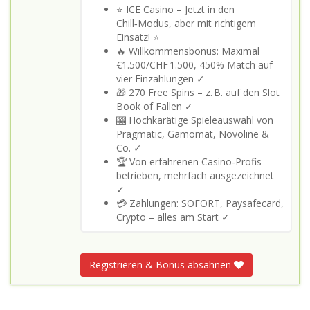
⭐ ICE Casino – Jetzt in den
Chill‑Modus, aber mit richtigem
Einsatz! ⭐
🔥 Willkommensbonus: Maximal
€1.500/CHF 1.500, 450% Match auf
vier Einzahlungen ✓
🎁 270 Free Spins – z. B. auf den Slot
Book of Fallen ✓
🎰 Hochkarätige Spieleauswahl von
Pragmatic, Gamomat, Novoline &
Co. ✓
🏆 Von erfahrenen Casino‑Profis
betrieben, mehrfach ausgezeichnet
✓
💳 Zahlungen: SOFORT, Paysafecard,
Crypto – alles am Start ✓
Registrieren & Bonus absahnen