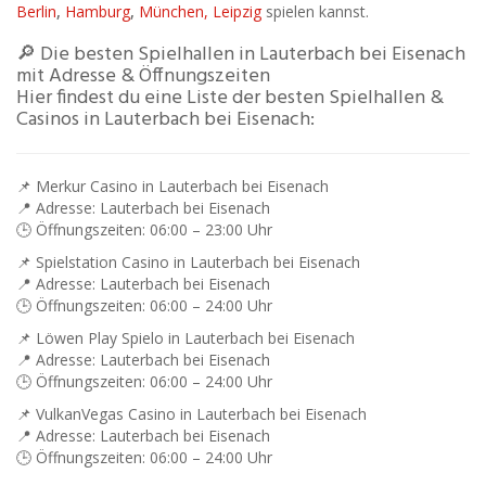
Berlin
,
Hamburg
,
München,
Leipzig
spielen kannst.
🔎 Die besten Spielhallen in Lauterbach bei Eisenach
mit Adresse & Öffnungszeiten
Hier findest du eine Liste der besten Spielhallen &
Casinos in Lauterbach bei Eisenach:
📌 Merkur Casino in Lauterbach bei Eisenach
📍 Adresse: Lauterbach bei Eisenach
🕒 Öffnungszeiten: 06:00 – 23:00 Uhr
📌 Spielstation Casino in Lauterbach bei Eisenach
📍 Adresse: Lauterbach bei Eisenach
🕒 Öffnungszeiten: 06:00 – 24:00 Uhr
📌 Löwen Play Spielo in Lauterbach bei Eisenach
📍 Adresse: Lauterbach bei Eisenach
🕒 Öffnungszeiten: 06:00 – 24:00 Uhr
📌 VulkanVegas Casino in Lauterbach bei Eisenach
📍 Adresse: Lauterbach bei Eisenach
🕒 Öffnungszeiten: 06:00 – 24:00 Uhr