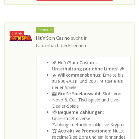
Premium
online
Hit’n’Spin Casino
sucht in
Lauterbach bei Eisenach
🎉 Hit’n’Spin Casino –
Unterhaltung pur ohne Limits! 🎉
🔥
Willkommensbonus:
Erhalte bis
zu 800 €/CHF und 200 Freispiele als
neuer Spieler
🎰
Große Spielauswahl:
Slots von
Novo & Co., Tischspiele und Live-
Dealer-Spiele
💳
Bequeme Zahlungen:
Unterstützt diverse
Zahlungsmethoden inklusive Krypto
🏆
Attraktive Promotionen:
Nutze
regelmäßige Boni und ein lohnendes