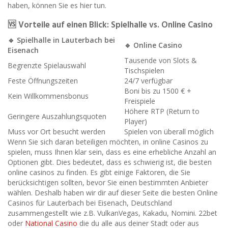
haben, können Sie es hier tun.
🆚 Vorteile auf einen Blick: Spielhalle vs. Online Casino
🔹
Spielhalle in Lauterbach bei
🔹
Online Casino
Eisenach
Tausende von Slots &
Begrenzte Spielauswahl
Tischspielen
Feste Öffnungszeiten
24/7 verfügbar
Boni bis zu 1500 € +
Kein Willkommensbonus
Freispiele
Höhere RTP (Return to
Geringere Auszahlungsquoten
Player)
Muss vor Ort besucht werden
Spielen von überall möglich
Wenn Sie sich daran beteiligen möchten, in online Casinos zu
spielen, muss Ihnen klar sein, dass es eine erhebliche Anzahl an
Optionen gibt. Dies bedeutet, dass es schwierig ist, die besten
online casinos zu finden. Es gibt einige Faktoren, die Sie
berücksichtigen sollten, bevor Sie einen bestimmten Anbieter
wählen. Deshalb haben wir dir auf dieser Seite die besten Online
Casinos für Lauterbach bei Eisenach, Deutschland
zusammengestellt wie z.B. VulkanVegas, Kakadu, Nomini. 22bet
oder
National Casino
die du alle aus deiner Stadt oder aus