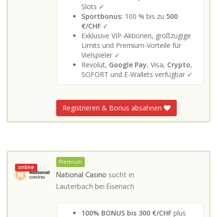
Slots ✓
Sportbonus:
100 % bis zu
500
€/CHF
✓
Exklusive VIP-Aktionen, großzügige
Limits und Premium-Vorteile für
Vielspieler ✓
Revolut,
Google Pay
, Visa,
Crypto
,
SOFORT und E-Wallets verfügbar ✓
Registrieren & Bonus absahnen
Premium
online
National Casino
sucht in
Lauterbach bei Eisenach
100% BONUS bis 300 €/CHF
plus