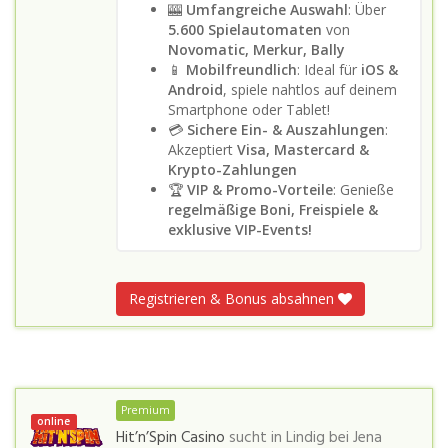
🎰
Umfangreiche Auswahl
: Über
5.600 Spielautomaten
von
Novomatic, Merkur, Bally
📱
Mobilfreundlich
: Ideal für
iOS &
Android
, spiele nahtlos auf deinem
Smartphone oder Tablet!
💳
Sichere Ein- & Auszahlungen
:
Akzeptiert
Visa, Mastercard &
Krypto-Zahlungen
🏆
VIP & Promo-Vorteile
: Genieße
regelmäßige Boni, Freispiele &
exklusive VIP-Events!
Registrieren & Bonus absahnen
Premium
online
Hit’n’Spin Casino
sucht in
Lindig bei Jena