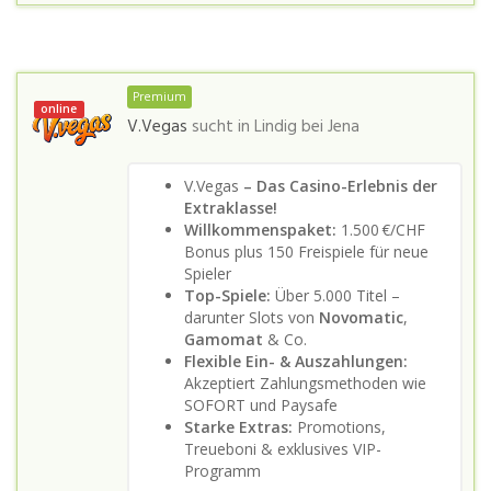
Premium
online
V.Vegas
sucht in
Lindig bei Jena
V.Vegas
– Das Casino-Erlebnis der
Extraklasse!
Willkommenspaket:
1.500 €/CHF
Bonus plus 150 Freispiele für neue
Spieler
Top-Spiele:
Über 5.000 Titel –
darunter Slots von
Novomatic
,
Gamomat
& Co.
Flexible Ein- & Auszahlungen:
Akzeptiert Zahlungsmethoden wie
SOFORT und Paysafe
Starke Extras:
Promotions,
Treueboni & exklusives VIP-
Programm