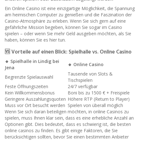
Ein Online Casino ist eine einzigartige Möglichkeit, die Spannung
am heimischen Computer zu genießen und die Faszination der
Casino-Atmosphäre zu erleben. Wenn Sie sich gern auf eine
gefährliche Mission begeben, können Sie sogar im Casino
spielen – oder wenn Sie mehr Geld ausgeben möchten, als Sie
haben, können Sie es hier tun.
🆚 Vorteile auf einen Blick: Spielhalle vs. Online Casino
🔹
Spielhalle in Lindig bei
🔹
Online Casino
Jena
Tausende von Slots &
Begrenzte Spielauswahl
Tischspielen
Feste Öffnungszeiten
24/7 verfügbar
Kein Willkommensbonus
Boni bis zu 1500 € + Freispiele
Geringere Auszahlungsquoten
Höhere RTP (Return to Player)
Muss vor Ort besucht werden
Spielen von überall möglich
Wenn Sie sich daran beteiligen möchten, in online Casinos zu
spielen, muss Ihnen klar sein, dass es eine erhebliche Anzahl an
Optionen gibt. Dies bedeutet, dass es schwierig ist, die besten
online casinos zu finden. Es gibt einige Faktoren, die Sie
berücksichtigen sollten, bevor Sie einen bestimmten Anbieter