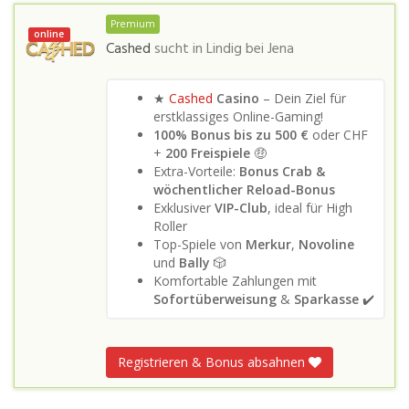
Premium
online
Cashed
sucht in
Lindig bei Jena
★
Cashed
Casino
– Dein Ziel für
erstklassiges Online-Gaming!
100% Bonus bis zu 500 €
oder CHF
+
200 Freispiele
🤑
Extra-Vorteile:
Bonus Crab &
wöchentlicher Reload-Bonus
Exklusiver
VIP-Club
, ideal für High
Roller
Top-Spiele von
Merkur
,
Novoline
und
Bally
🎲
Komfortable Zahlungen mit
Sofortüberweisung
&
Sparkasse
✔️
Registrieren & Bonus absahnen