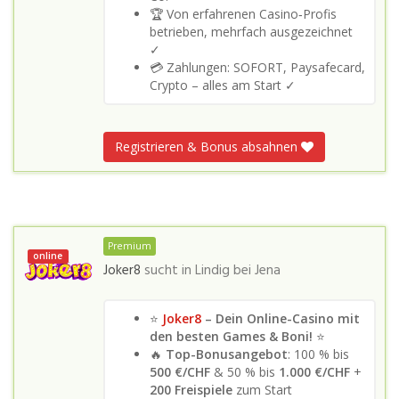
🏆 Von erfahrenen Casino‑Profis
betrieben, mehrfach ausgezeichnet
✓
💳 Zahlungen: SOFORT, Paysafecard,
Crypto – alles am Start ✓
Registrieren & Bonus absahnen
Premium
online
Joker8
sucht in
Lindig bei Jena
⭐
Joker8
– Dein Online-Casino mit
den besten Games & Boni!
⭐
🔥
Top-Bonusangebot
: 100 % bis
500 €/CHF
& 50 % bis
1.000 €/CHF
+
200 Freispiele
zum Start