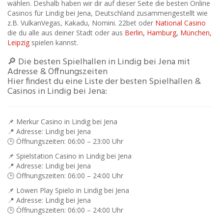
wählen. Deshalb haben wir dir auf dieser Seite die besten Online
Casinos für Lindig bei Jena, Deutschland zusammengestellt wie
z.B. VulkanVegas, Kakadu, Nomini. 22bet oder
National Casino
die du alle aus deiner Stadt oder aus
Berlin
,
Hamburg
,
München,
Leipzig
spielen kannst.
🔎 Die besten Spielhallen in Lindig bei Jena mit
Adresse & Öffnungszeiten
Hier findest du eine Liste der besten Spielhallen &
Casinos in Lindig bei Jena:
📌 Merkur Casino in Lindig bei Jena
📍 Adresse: Lindig bei Jena
🕒 Öffnungszeiten: 06:00 – 23:00 Uhr
📌 Spielstation Casino in Lindig bei Jena
📍 Adresse: Lindig bei Jena
🕒 Öffnungszeiten: 06:00 – 24:00 Uhr
📌 Löwen Play Spielo in Lindig bei Jena
📍 Adresse: Lindig bei Jena
🕒 Öffnungszeiten: 06:00 – 24:00 Uhr