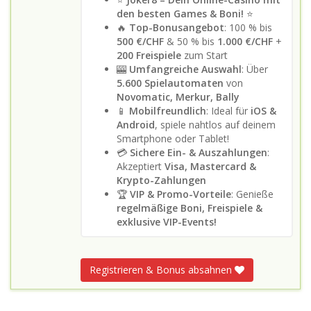
den besten Games & Boni!
⭐
🔥
Top-Bonusangebot
: 100 % bis
500 €/CHF
& 50 % bis
1.000 €/CHF
+
200 Freispiele
zum Start
🎰
Umfangreiche Auswahl
: Über
5.600 Spielautomaten
von
Novomatic, Merkur, Bally
📱
Mobilfreundlich
: Ideal für
iOS &
Android
, spiele nahtlos auf deinem
Smartphone oder Tablet!
💳
Sichere Ein- & Auszahlungen
:
Akzeptiert
Visa, Mastercard &
Krypto-Zahlungen
🏆
VIP & Promo-Vorteile
: Genieße
regelmäßige Boni, Freispiele &
exklusive VIP-Events!
Registrieren & Bonus absahnen