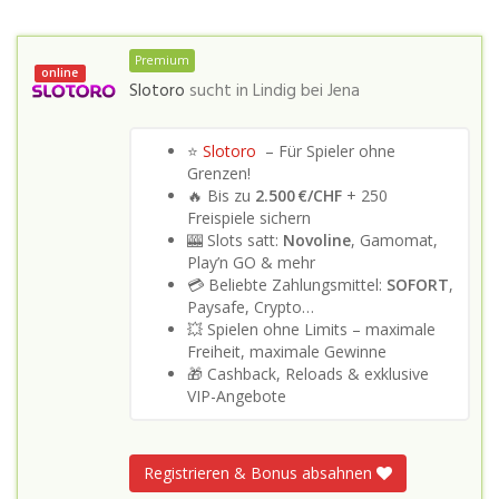
Premium
online
Slotoro
sucht in
Lindig bei Jena
⭐
Slotoro
– Für Spieler ohne
Grenzen!
🔥 Bis zu
2.500 €/CHF
+ 250
Freispiele sichern
🎰 Slots satt:
Novoline
, Gamomat,
Play’n GO & mehr
💳 Beliebte Zahlungsmittel:
SOFORT
,
Paysafe, Crypto…
💥 Spielen ohne Limits – maximale
Freiheit, maximale Gewinne
🎁 Cashback, Reloads & exklusive
VIP-Angebote
Registrieren & Bonus absahnen