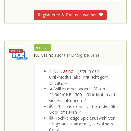
Registrieren & Bonus absahnen
Premium
online
ICE Casino
sucht in
Lindig bei Jena
⭐
ICE Casino
– Jetzt in den
Chill‑Modus, aber mit richtigem
Einsatz! ⭐
🔥 Willkommensbonus: Maximal
€1.500/CHF 1.500, 450% Match auf
vier Einzahlungen ✓
🎁 270 Free Spins – z. B. auf den Slot
Book of Fallen ✓
🎰 Hochkarätige Spieleauswahl von
Pragmatic, Gamomat, Novoline &
Co. ✓