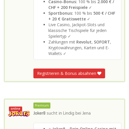
Casino-Bonus:
100 % bis
2.000 € /
CHF + 200 Freispiele
✓
Sportbonus:
100 % bis
500 € / CHF
+ 20 € Gratiswette
✓
Live Casino, Jackpot-Slots und
klassische Tischspiele für jeden
Spielertyp ✓
Zahlungen mit
Revolut
,
SOFORT
,
Kryptowährungen, Karten und E-
Wallets ✓
Registrieren & Bonus absahnen
Premium
online
Joker8
sucht in
Lindig bei Jena
⭐
Joker8 – Dein Online-Casino mit