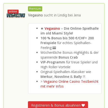
Premium
online
Vegasino
sucht in
Lindig bei Jena
★
Vegasino
– Die Online-Spielhalle
im old Miami Style!
100 % Bonus bis 500 €/CHF
+
200
Freispiele
für echtes Spielhallen-
Feeling 🎰
Wöchentliche Bonus-Highlights & der
spannende
Bonus Crab
VIP-Programm
für treue Spieler und
High Roller-Vorteile
Original-Spielhallen-Klassiker wie
Merkur
,
Novoline
&
Bally
🃏
>
Vegasino Online Casino Testbericht
mit mehr Infos
Registrieren & Bonus absahnen