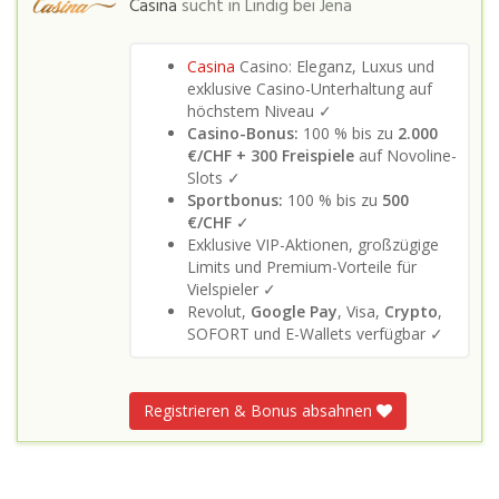
Casina
sucht in
Lindig bei Jena
Casina
Casino: Eleganz, Luxus und
exklusive Casino-Unterhaltung auf
höchstem Niveau ✓
Casino-Bonus:
100 % bis zu
2.000
€/CHF + 300 Freispiele
auf Novoline-
Slots ✓
Sportbonus:
100 % bis zu
500
€/CHF
✓
Exklusive VIP-Aktionen, großzügige
Limits und Premium-Vorteile für
Vielspieler ✓
Revolut,
Google Pay
, Visa,
Crypto
,
SOFORT und E-Wallets verfügbar ✓
Registrieren & Bonus absahnen