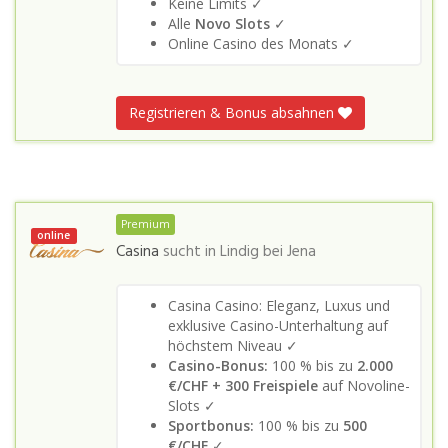
Keine Limits ✓
Alle
Novo Slots
✓
Online Casino des Monats ✓
Registrieren & Bonus absahnen
Premium
online
Casina
sucht in
Lindig bei Jena
Casina Casino: Eleganz, Luxus und
exklusive Casino-Unterhaltung auf
höchstem Niveau ✓
Casino-Bonus:
100 % bis zu
2.000
€/CHF + 300 Freispiele
auf Novoline-
Slots ✓
Sportbonus:
100 % bis zu
500
€/CHF
✓