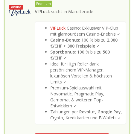
Premium
online
VIPLuck
sucht in
Marolterode
VIPLuck
Casino: Exklusiver VIP-Club
mit glamourösem Casino-Erlebnis ✓
Casino-Bonus:
100 % bis zu
2.000
€/CHF + 300 Freispiele
✓
Sportbonus:
100 % bis zu
500
€/CHF
✓
Ideal für High Roller dank
persönlichem VIP-Manager,
luxuriösen Vorteilen & höchsten
Limits ✓
Premium-Spielauswahl mit
Novomatic, Pragmatic Play,
Gamomat & weiteren Top-
Entwicklern ✓
Zahlungen per
Revolut
,
Google Pay
,
Crypto, Kreditkarten und E-Wallets ✓