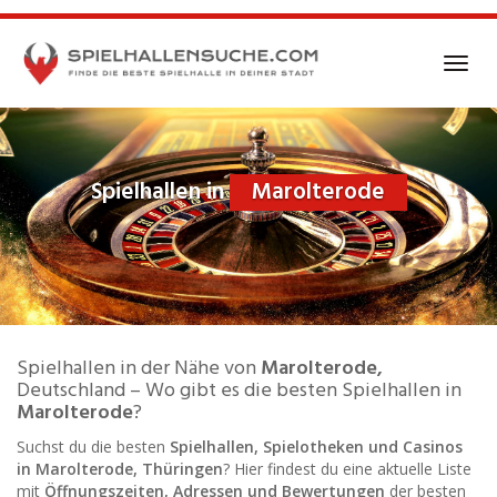
Skip
to
main
Toggl
content
navig
Spielhallen in
Marolterode
Spielhallen in der Nähe von
Marolterode,
Deutschland – Wo gibt es die besten Spielhallen in
Marolterode
?
Suchst du die besten
Spielhallen, Spielotheken und Casinos
in Marolterode, Thüringen
? Hier findest du eine aktuelle Liste
mit
Öffnungszeiten, Adressen und Bewertungen
der besten