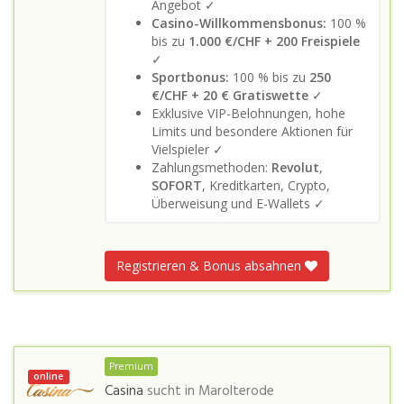
Angebot ✓
Casino-Willkommensbonus:
100 %
bis zu
1.000 €/CHF + 200 Freispiele
✓
Sportbonus:
100 % bis zu
250
€/CHF + 20 € Gratiswette
✓
Exklusive VIP-Belohnungen, hohe
Limits und besondere Aktionen für
Vielspieler ✓
Zahlungsmethoden:
Revolut
,
SOFORT
, Kreditkarten, Crypto,
Überweisung und E-Wallets ✓
Registrieren & Bonus absahnen
Premium
online
Casina
sucht in
Marolterode