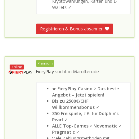
Kryptowährungen, Karten und E-
Wallets ✓
Registrieren & Bonus absahnen
Premium
online
FieryPlay
sucht in
Marolterode
★
FieryPlay Casino
>
Das beste
Angebot – Jetzt spielen!
Bis zu 2500€/CHF
Willkommensbonus
✓
350 Freispiele
, z.B. für
Dolphin’s
Pearl
✓
ALLE Top-Games
>
Novomatic
✓
Pragmatic
✓
Viele Zahlungsmethoden mit