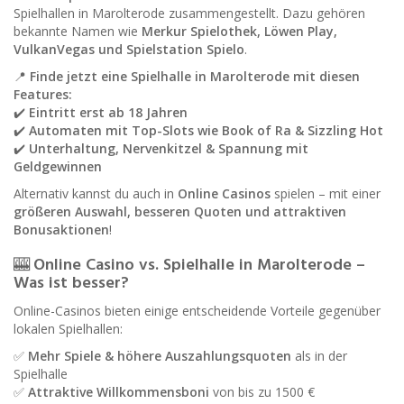
Spielhallen in Marolterode zusammengestellt. Dazu gehören
bekannte Namen wie
Merkur Spielothek, Löwen Play,
VulkanVegas und Spielstation Spielo
.
📍
Finde jetzt eine Spielhalle in Marolterode mit diesen
Features:
✔️
Eintritt erst ab 18 Jahren
✔️
Automaten mit Top-Slots wie Book of Ra & Sizzling Hot
✔️
Unterhaltung, Nervenkitzel & Spannung mit
Geldgewinnen
Alternativ kannst du auch in
Online Casinos
spielen – mit einer
größeren Auswahl, besseren Quoten und attraktiven
Bonusaktionen
!
🎰
Online Casino vs. Spielhalle in Marolterode –
Was ist besser?
Online-Casinos bieten einige entscheidende Vorteile gegenüber
lokalen Spielhallen:
✅
Mehr Spiele & höhere Auszahlungsquoten
als in der
Spielhalle
✅
Attraktive Willkommensboni
von bis zu 1500 €