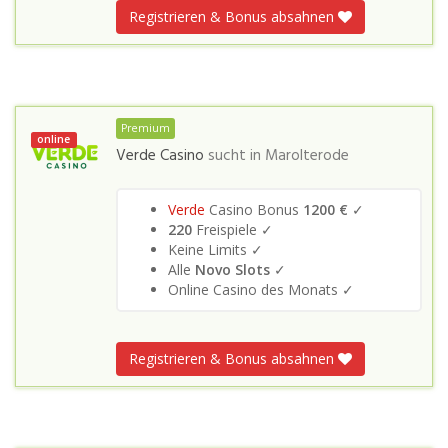
Registrieren & Bonus absahnen
Premium
online
Verde Casino
sucht in
Marolterode
Verde
Casino Bonus
1200 €
✓
220
Freispiele ✓
Keine Limits ✓
Alle
Novo Slots
✓
Online Casino des Monats ✓
Registrieren & Bonus absahnen