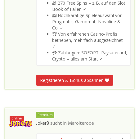
🎁 270 Free Spins – z. B. auf den Slot
Book of Fallen ✓
🎰 Hochkarätige Spieleauswahl von
Pragmatic, Gamomat, Novoline &
Co. ✓
🏆 Von erfahrenen Casino‑Profis
betrieben, mehrfach ausgezeichnet
✓
💳 Zahlungen: SOFORT, Paysafecard,
Crypto – alles am Start ✓
Registrieren & Bonus absahnen
Premium
online
Joker8
sucht in
Marolterode