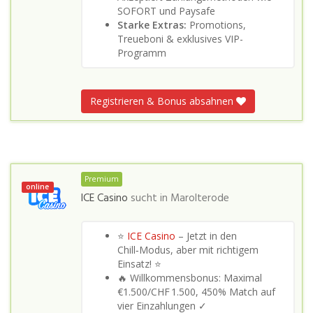
SOFORT und Paysafe
Starke Extras:
Promotions,
Treueboni & exklusives VIP-
Programm
Registrieren & Bonus absahnen
Premium
online
ICE Casino
sucht in
Marolterode
⭐
ICE Casino
– Jetzt in den
Chill‑Modus, aber mit richtigem
Einsatz! ⭐
🔥 Willkommensbonus: Maximal
€1.500/CHF 1.500, 450% Match auf
vier Einzahlungen ✓