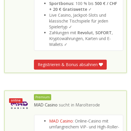
Sportbonus:
100 % bis
500 € / CHF
+ 20 € Gratiswette
✓
Live Casino, Jackpot-Slots und
klassische Tischspiele für jeden
Spielertyp ✓
Zahlungen mit
Revolut
,
SOFORT
,
Kryptowährungen, Karten und E-
Wallets ✓
Registrieren & Bonus absahnen
Premium
online
MAD Casino
sucht in
Marolterode
MAD Casino
: Online-Casino mit
umfangreichem VIP- und High-Roller-