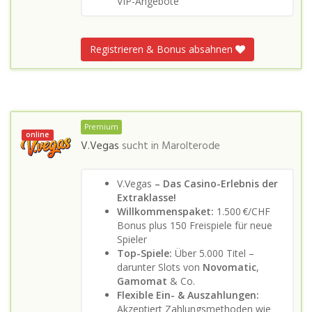
VIP-Angebote
Registrieren & Bonus absahnen
Premium
online
V.Vegas
sucht in
Marolterode
V.Vegas
– Das Casino-Erlebnis der
Extraklasse!
Willkommenspaket:
1.500 €/CHF
Bonus plus 150 Freispiele für neue
Spieler
Top-Spiele:
Über 5.000 Titel –
darunter Slots von
Novomatic
,
Gamomat
& Co.
Flexible Ein- & Auszahlungen:
Akzeptiert Zahlungsmethoden wie