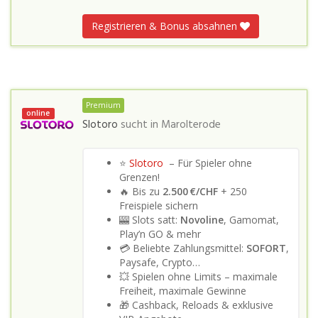
Registrieren & Bonus absahnen
Premium
online
Slotoro
sucht in
Marolterode
⭐
Slotoro
– Für Spieler ohne
Grenzen!
🔥 Bis zu
2.500 €/CHF
+ 250
Freispiele sichern
🎰 Slots satt:
Novoline
, Gamomat,
Play’n GO & mehr
💳 Beliebte Zahlungsmittel:
SOFORT
,
Paysafe, Crypto…
💥 Spielen ohne Limits – maximale
Freiheit, maximale Gewinne
🎁 Cashback, Reloads & exklusive