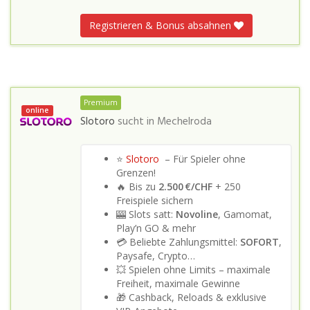
Registrieren & Bonus absahnen
Premium
online
Slotoro
sucht in
Mechelroda
⭐
Slotoro
– Für Spieler ohne
Grenzen!
🔥 Bis zu
2.500 €/CHF
+ 250
Freispiele sichern
🎰 Slots satt:
Novoline
, Gamomat,
Play’n GO & mehr
💳 Beliebte Zahlungsmittel:
SOFORT
,
Paysafe, Crypto…
💥 Spielen ohne Limits – maximale
Freiheit, maximale Gewinne
🎁 Cashback, Reloads & exklusive