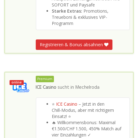
SOFORT und Paysafe
Starke Extras:
Promotions,
Treueboni & exklusives VIP-
Programm
Registrieren & Bonus absahnen
Premium
online
ICE Casino
sucht in
Mechelroda
⭐
ICE Casino
– Jetzt in den
Chill‑Modus, aber mit richtigem
Einsatz! ⭐
🔥 Willkommensbonus: Maximal
€1.500/CHF 1.500, 450% Match auf
vier Einzahlungen ✓