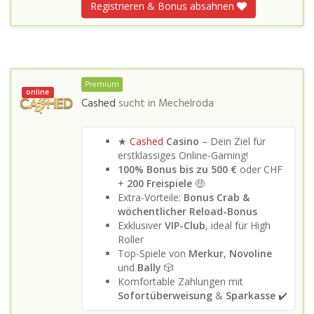
Registrieren & Bonus absahnen
Premium
online
Cashed
sucht in
Mechelroda
★
Cashed
Casino
– Dein Ziel für
erstklassiges Online-Gaming!
100% Bonus bis zu 500 €
oder CHF
+
200 Freispiele
🤑
Extra-Vorteile:
Bonus Crab &
wöchentlicher Reload-Bonus
Exklusiver
VIP-Club
, ideal für High
Roller
Top-Spiele von
Merkur
,
Novoline
und
Bally
🎲
Komfortable Zahlungen mit
Sofortüberweisung
&
Sparkasse
✔️