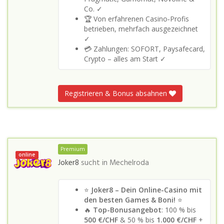
Co. ✓
🏆 Von erfahrenen Casino‑Profis
betrieben, mehrfach ausgezeichnet
✓
💳 Zahlungen: SOFORT, Paysafecard,
Crypto – alles am Start ✓
Registrieren & Bonus absahnen
Premium
online
Joker8
sucht in
Mechelroda
⭐
Joker8 – Dein Online-Casino mit
den besten Games & Boni!
⭐
🔥
Top-Bonusangebot
: 100 % bis
500 €/CHF
& 50 % bis
1.000 €/CHF
+