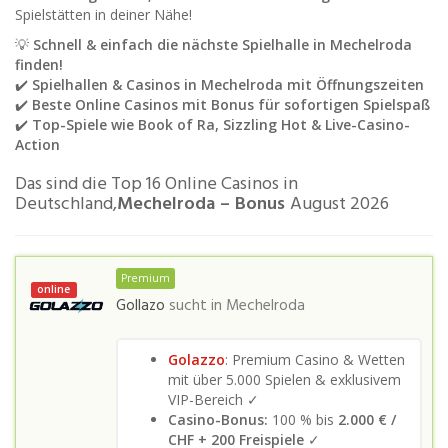
Spielstätten in deiner Nähe!
💡
Schnell & einfach die nächste Spielhalle in Mechelroda
finden!
✔️
Spielhallen & Casinos in Mechelroda mit Öffnungszeiten
✔️
Beste Online Casinos mit Bonus für sofortigen Spielspaß
✔️
Top-Spiele wie Book of Ra, Sizzling Hot & Live-Casino-
Action
Das sind die Top 16 Online Casinos in
Deutschland,
Mechelroda – Bonus
August 2026
Premium
online
Gollazo
sucht in
Mechelroda
Golazzo
: Premium Casino & Wetten
mit über 5.000 Spielen & exklusivem
VIP-Bereich ✓
Casino-Bonus:
100 % bis
2.000 € /
CHF + 200 Freispiele
✓