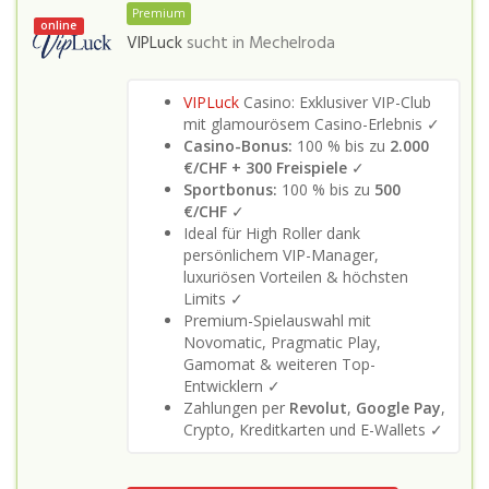
Premium
online
VIPLuck
sucht in
Mechelroda
VIPLuck
Casino: Exklusiver VIP-Club
mit glamourösem Casino-Erlebnis ✓
Casino-Bonus:
100 % bis zu
2.000
€/CHF + 300 Freispiele
✓
Sportbonus:
100 % bis zu
500
€/CHF
✓
Ideal für High Roller dank
persönlichem VIP-Manager,
luxuriösen Vorteilen & höchsten
Limits ✓
Premium-Spielauswahl mit
Novomatic, Pragmatic Play,
Gamomat & weiteren Top-
Entwicklern ✓
Zahlungen per
Revolut
,
Google Pay
,
Crypto, Kreditkarten und E-Wallets ✓