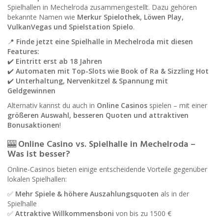
Spielhallen in Mechelroda zusammengestellt. Dazu gehören
bekannte Namen wie
Merkur Spielothek, Löwen Play,
VulkanVegas und Spielstation Spielo
.
📍
Finde jetzt eine Spielhalle in Mechelroda mit diesen
Features:
✔️
Eintritt erst ab 18 Jahren
✔️
Automaten mit Top-Slots wie Book of Ra & Sizzling Hot
✔️
Unterhaltung, Nervenkitzel & Spannung mit
Geldgewinnen
Alternativ kannst du auch in
Online Casinos
spielen – mit einer
größeren Auswahl, besseren Quoten und attraktiven
Bonusaktionen
!
🎰
Online Casino vs. Spielhalle in Mechelroda –
Was ist besser?
Online-Casinos bieten einige entscheidende Vorteile gegenüber
lokalen Spielhallen:
✅
Mehr Spiele & höhere Auszahlungsquoten
als in der
Spielhalle
✅
Attraktive Willkommensboni
von bis zu 1500 €