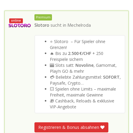
Premium
online
Slotoro
sucht in
Mechelroda
⭐ Slotoro – Für Spieler ohne
Grenzen!
🔥 Bis zu
2.500 €/CHF
+ 250
Freispiele sichern
🎰 Slots satt:
Novoline
, Gamomat,
Play’n GO & mehr
💳 Beliebte Zahlungsmittel:
SOFORT
,
Paysafe, Crypto…
💥 Spielen ohne Limits – maximale
Freiheit, maximale Gewinne
🎁 Cashback, Reloads & exklusive
VIP-Angebote
Registrieren & Bonus absahnen