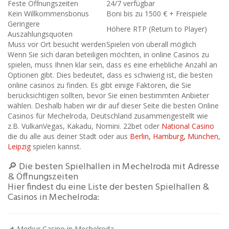
Feste Öffnungszeiten
24/7 verfügbar
Kein Willkommensbonus
Boni bis zu 1500 € + Freispiele
Geringere
Höhere RTP (Return to Player)
Auszahlungsquoten
Muss vor Ort besucht werden
Spielen von überall möglich
Wenn Sie sich daran beteiligen möchten, in online Casinos zu
spielen, muss Ihnen klar sein, dass es eine erhebliche Anzahl an
Optionen gibt. Dies bedeutet, dass es schwierig ist, die besten
online casinos zu finden. Es gibt einige Faktoren, die Sie
berücksichtigen sollten, bevor Sie einen bestimmten Anbieter
wählen. Deshalb haben wir dir auf dieser Seite die besten Online
Casinos für Mechelroda, Deutschland zusammengestellt wie
z.B. VulkanVegas, Kakadu, Nomini. 22bet oder
National Casino
die du alle aus deiner Stadt oder aus
Berlin
,
Hamburg
,
München,
Leipzig
spielen kannst.
🔎 Die besten Spielhallen in Mechelroda mit Adresse
& Öffnungszeiten
Hier findest du eine Liste der besten Spielhallen &
Casinos in Mechelroda:
📌 Merkur Casino in Mechelroda