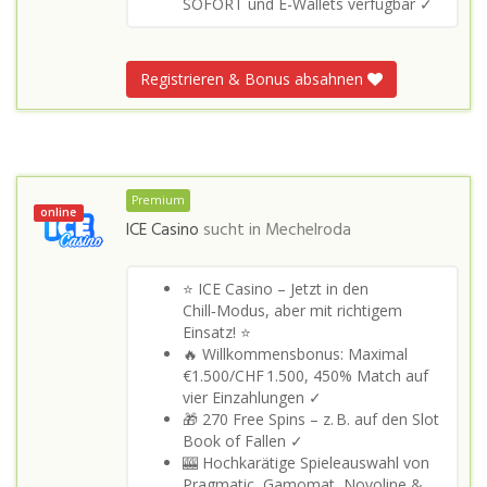
SOFORT und E-Wallets verfügbar ✓
Registrieren & Bonus absahnen
Premium
online
ICE Casino
sucht in
Mechelroda
⭐ ICE Casino – Jetzt in den
Chill‑Modus, aber mit richtigem
Einsatz! ⭐
🔥 Willkommensbonus: Maximal
€1.500/CHF 1.500, 450% Match auf
vier Einzahlungen ✓
🎁 270 Free Spins – z. B. auf den Slot
Book of Fallen ✓
🎰 Hochkarätige Spieleauswahl von
Pragmatic, Gamomat, Novoline &