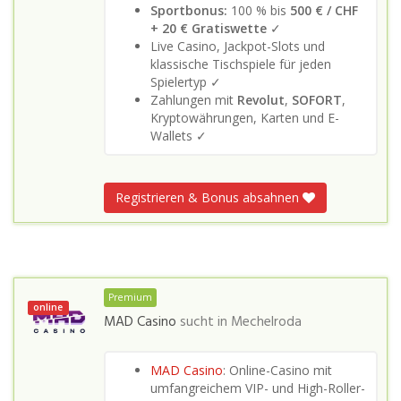
Sportbonus:
100 % bis
500 € / CHF
+ 20 € Gratiswette
✓
Live Casino, Jackpot-Slots und
klassische Tischspiele für jeden
Spielertyp ✓
Zahlungen mit
Revolut
,
SOFORT
,
Kryptowährungen, Karten und E-
Wallets ✓
Registrieren & Bonus absahnen
Premium
online
MAD Casino
sucht in
Mechelroda
MAD Casino
: Online-Casino mit
umfangreichem VIP- und High-Roller-