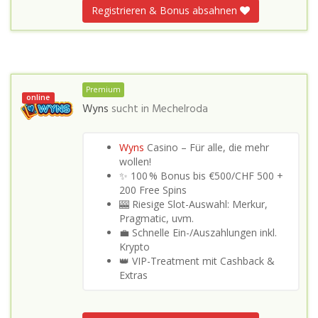
Registrieren & Bonus absahnen
Premium
online
Wyns
sucht in
Mechelroda
Wyns
Casino – Für alle, die mehr
wollen!
✨ 100 % Bonus bis €500/CHF 500 +
200 Free Spins
🎰 Riesige Slot-Auswahl: Merkur,
Pragmatic, uvm.
💼 Schnelle Ein-/Auszahlungen inkl.
Krypto
👑 VIP-Treatment mit Cashback &
Extras