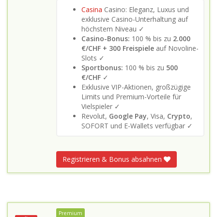
Casina
Casino: Eleganz, Luxus und
exklusive Casino-Unterhaltung auf
höchstem Niveau ✓
Casino-Bonus:
100 % bis zu
2.000
€/CHF + 300 Freispiele
auf Novoline-
Slots ✓
Sportbonus:
100 % bis zu
500
€/CHF
✓
Exklusive VIP-Aktionen, großzügige
Limits und Premium-Vorteile für
Vielspieler ✓
Revolut,
Google Pay
, Visa,
Crypto
,
SOFORT und E-Wallets verfügbar ✓
Registrieren & Bonus absahnen
Premium