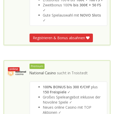
Zweitbonus 100%
bis 300€ + 50 FS
✓
Gute Spielauswahl mit
NOVO Slots
✓
Registrieren & Bonus absahnen
Premium
online
National Casino
sucht in
Troistedt
100% BONUS bis 300 €/CHF
plus
150 Freispiele
✓
Großes Spieleangebot inklusive der
Novoline Spiele ✓
Neues online Casino mit TOP
Aktionen ✓