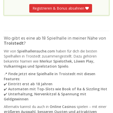
Registrieren & Bonus absahnen
Wo gibt es eine ab 18 Spielhalle in meiner Nähe von
Troistedt
?
Wir von
Spielhallensuche.com
haben für dich die besten
Spielhallen in Troistedt zusammengestellt. Dazu gehören
bekannte Namen wie
Merkur Spielothek, Löwen Play,
VulkanVegas und Spielstation Spielo
.
📍
Finde jetzt eine Spielhalle in Troistedt mit diesen
Features:
✔️
Eintritt erst ab 18 Jahren
✔️
Automaten mit Top-Slots wie Book of Ra & Sizzling Hot
✔️
Unterhaltung, Nervenkitzel & Spannung mit
Geldgewinnen
Alternativ kannst du auch in
Online Casinos
spielen – mit einer
größeren Auswahl, besseren Quoten und attraktiven