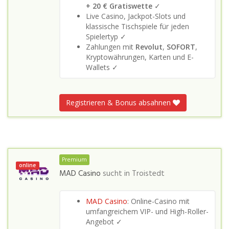
+ 20 € Gratiswette
✓
Live Casino, Jackpot-Slots und
klassische Tischspiele für jeden
Spielertyp ✓
Zahlungen mit
Revolut
,
SOFORT
,
Kryptowährungen, Karten und E-
Wallets ✓
Registrieren & Bonus absahnen
Premium
online
MAD Casino
sucht in
Troistedt
MAD Casino
: Online-Casino mit
umfangreichem VIP- und High-Roller-
Angebot ✓