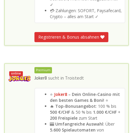
✓
💳 Zahlungen: SOFORT, Paysafecard,
Crypto – alles am Start ✓
Registrieren & Bonus absahnen
Premium
online
Joker8
sucht in
Troistedt
⭐
Joker8
– Dein Online-Casino mit
den besten Games & Boni!
⭐
🔥
Top-Bonusangebot
: 100 % bis
500 €/CHF
& 50 % bis
1.000 €/CHF
+
200 Freispiele
zum Start
🎰
Umfangreiche Auswahl
: Über
5.600 Spielautomaten
von