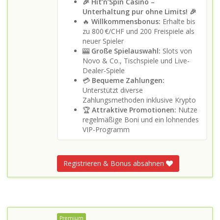
🎉 Hit’n’Spin Casino –
Unterhaltung pur ohne Limits! 🎉
🔥
Willkommensbonus:
Erhalte bis
zu 800 €/CHF und 200 Freispiele als
neuer Spieler
🎰
Große Spielauswahl:
Slots von
Novo & Co., Tischspiele und Live-
Dealer-Spiele
💳
Bequeme Zahlungen:
Unterstützt diverse
Zahlungsmethoden inklusive Krypto
🏆
Attraktive Promotionen:
Nutze
regelmäßige Boni und ein lohnendes
VIP-Programm
Registrieren & Bonus absahnen
Premium