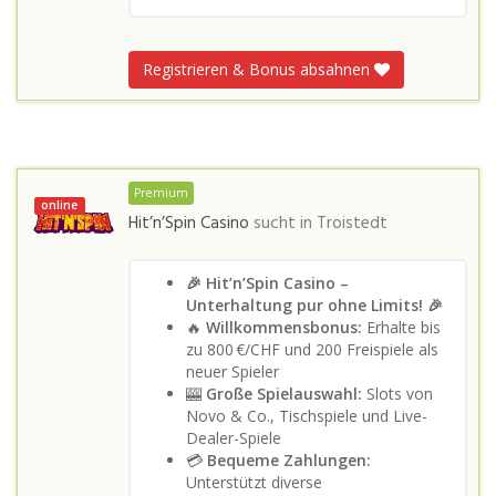
Registrieren & Bonus absahnen
Premium
online
Hit’n’Spin Casino
sucht in
Troistedt
🎉 Hit’n’Spin Casino –
Unterhaltung pur ohne Limits! 🎉
🔥
Willkommensbonus:
Erhalte bis
zu 800 €/CHF und 200 Freispiele als
neuer Spieler
🎰
Große Spielauswahl:
Slots von
Novo & Co., Tischspiele und Live-
Dealer-Spiele
💳
Bequeme Zahlungen:
Unterstützt diverse