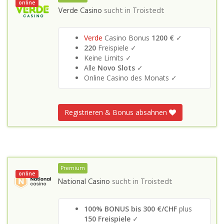
online
Verde Casino
sucht in
Troistedt
Verde
Casino Bonus
1200 €
✓
220
Freispiele ✓
Keine Limits ✓
Alle
Novo Slots
✓
Online Casino des Monats ✓
Registrieren & Bonus absahnen
Premium
online
National Casino
sucht in
Troistedt
100% BONUS bis 300 €/CHF
plus
150 Freispiele
✓