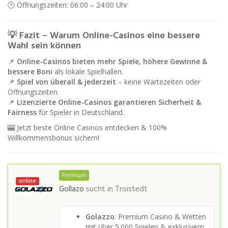
🕒 Öffnungszeiten: 06:00 – 24:00 Uhr
💡 Fazit – Warum Online-Casinos eine bessere
Wahl sein können
📌
Online-Casinos bieten mehr Spiele, höhere Gewinne &
bessere Boni
als lokale Spielhallen.
📌
Spiel von überall & jederzeit
– keine Wartezeiten oder
Öffnungszeiten.
📌
Lizenzierte Online-Casinos garantieren Sicherheit &
Fairness
für Spieler in Deutschland.
🎰 Jetzt beste Online Casinos entdecken & 100%
Willkommensbonus sichern!
Premium
online
Gollazo
sucht in
Troistedt
Golazzo
: Premium Casino & Wetten
mit über 5.000 Spielen & exklusivem