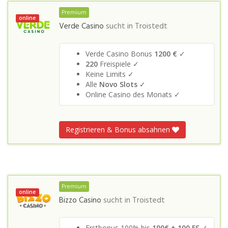
Premium
online
Verde Casino
sucht in
Troistedt
Verde Casino Bonus
1200 €
✓
220
Freispiele ✓
Keine Limits ✓
Alle
Novo Slots
✓
Online Casino des Monats ✓
Registrieren & Bonus absahnen
Premium
online
Bizzo Casino
sucht in
Troistedt
Erstbonus 100% bis
100€ + 100 FS
✓