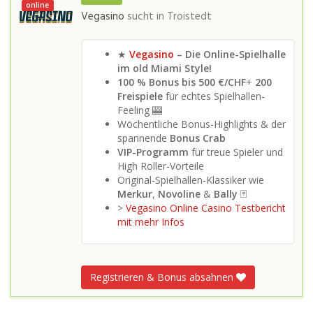
online
Vegasino
sucht in
Troistedt
★
Vegasino
– Die Online-Spielhalle
im old Miami Style!
100 % Bonus bis 500 €/CHF
+
200
Freispiele
für echtes Spielhallen-
Feeling 🎰
Wöchentliche Bonus-Highlights & der
spannende
Bonus Crab
VIP-Programm
für treue Spieler und
High Roller-Vorteile
Original-Spielhallen-Klassiker wie
Merkur
,
Novoline
&
Bally
🃏
>
Vegasino Online Casino Testbericht
mit mehr Infos
Registrieren & Bonus absahnen