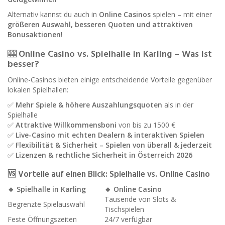
Alternativ kannst du auch in
Online Casinos
spielen – mit einer
größeren Auswahl, besseren Quoten und attraktiven
Bonusaktionen
!
🎰
Online Casino vs. Spielhalle in Karling – Was ist
besser?
Online-Casinos bieten einige entscheidende Vorteile gegenüber
lokalen Spielhallen:
✅
Mehr Spiele & höhere Auszahlungsquoten
als in der
Spielhalle
✅
Attraktive Willkommensboni
von bis zu 1500 €
✅
Live-Casino mit echten Dealern & interaktiven Spielen
✅
Flexibilität & Sicherheit – Spielen von überall & jederzeit
✅
Lizenzen & rechtliche Sicherheit in Österreich 2026
🆚 Vorteile auf einen Blick: Spielhalle vs. Online Casino
🔹
Spielhalle in Karling
🔹
Online Casino
Tausende von Slots &
Begrenzte Spielauswahl
Tischspielen
Feste Öffnungszeiten
24/7 verfügbar