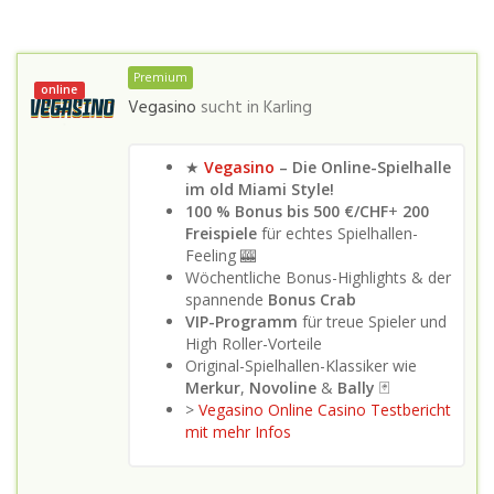
Premium
online
Vegasino
sucht in
Karling
★
Vegasino
– Die Online-Spielhalle
im old Miami Style!
100 % Bonus bis 500 €/CHF
+
200
Freispiele
für echtes Spielhallen-
Feeling 🎰
Wöchentliche Bonus-Highlights & der
spannende
Bonus Crab
VIP-Programm
für treue Spieler und
High Roller-Vorteile
Original-Spielhallen-Klassiker wie
Merkur
,
Novoline
&
Bally
🃏
>
Vegasino Online Casino Testbericht
mit mehr Infos