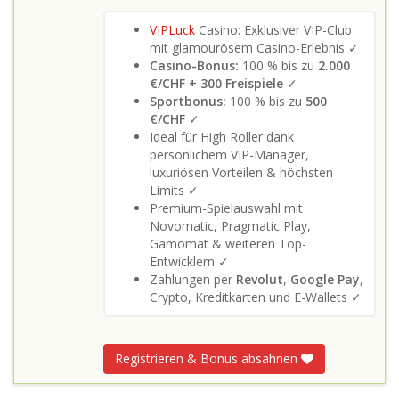
VIPLuck
Casino: Exklusiver VIP-Club
mit glamourösem Casino-Erlebnis ✓
Casino-Bonus:
100 % bis zu
2.000
€/CHF + 300 Freispiele
✓
Sportbonus:
100 % bis zu
500
€/CHF
✓
Ideal für High Roller dank
persönlichem VIP-Manager,
luxuriösen Vorteilen & höchsten
Limits ✓
Premium-Spielauswahl mit
Novomatic, Pragmatic Play,
Gamomat & weiteren Top-
Entwicklern ✓
Zahlungen per
Revolut
,
Google Pay
,
Crypto, Kreditkarten und E-Wallets ✓
Registrieren & Bonus absahnen