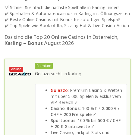
💡 Schnell & einfach die nächste Spielhalle in Karling finden!
✔️ Spielhallen & Automatencasinos in Karling mit Öffnungszeiten
✔️ Beste Online Casinos mit Bonus für sofortigen Spielspaß
✔️ Top-Spiele wie Book of Ra, Sizzling Hot & Live-Casino-Action
Das sind die Top 20 Online Casinos in Österreich,
Karling – Bonus
August 2026
Premium
online
Gollazo
sucht in
Karling
Golazzo
: Premium Casino & Wetten
mit über 5.000 Spielen & exklusivem
VIP-Bereich ✓
Casino-Bonus:
100 % bis
2.000 € /
CHF + 200 Freispiele
✓
Sportbonus:
100 % bis
500 € / CHF
+ 20 € Gratiswette
✓
Live Casino, Jackpot-Slots und