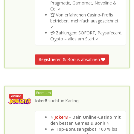
Pragmatic, Gamomat, Novoline &
Co. ✓
🏆 Von erfahrenen Casino‑Profis
betrieben, mehrfach ausgezeichnet
✓
💳 Zahlungen: SOFORT, Paysafecard,
Crypto – alles am Start ✓
Registrieren & Bonus absahnen
Premium
online
Joker8
sucht in
Karling
⭐
Joker8
– Dein Online-Casino mit
den besten Games & Boni!
⭐
🔥
Top-Bonusangebot
: 100 % bis