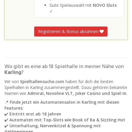
Gute Spielauswahl mit
NOVO Slots
✓
Registrieren & Bonus absahnen
Wo gibt es eine ab 18 Spielhalle in meiner Nähe von
Karling
?
Wir von
Spielhallensuche.com
haben für dich die besten
Spielhallen in Karling zusammengestellt. Dazu gehören bekannte
Namen wie
Admiral, Novoline VLT, Joker Casino und Spiel-In
.
📍
Finde jetzt ein Automatensalon in Karling mit diesen
Features:
✔️
Eintritt erst ab 18 Jahren
✔️
Automaten mit Top-Slots wie Book of Ra & Sizzling Hot
✔️
Unterhaltung, Nervenkitzel & Spannung mit
Geldgewinnen