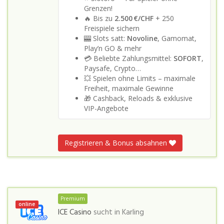
Grenzen!
🔥 Bis zu
2.500 €/CHF
+ 250
Freispiele sichern
🎰 Slots satt:
Novoline
, Gamomat,
Play’n GO & mehr
💳 Beliebte Zahlungsmittel:
SOFORT
,
Paysafe, Crypto…
💥 Spielen ohne Limits – maximale
Freiheit, maximale Gewinne
🎁 Cashback, Reloads & exklusive
VIP-Angebote
Registrieren & Bonus absahnen
Premium
online
ICE Casino
sucht in
Karling