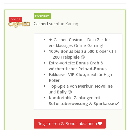
Premium
online
Cashed
sucht in
Karling
★ Cashed
Casino
– Dein Ziel für
erstklassiges Online-Gaming!
100% Bonus bis zu 500 €
oder CHF
+
200 Freispiele
🤑
Extra-Vorteile:
Bonus Crab &
wöchentlicher Reload-Bonus
Exklusiver
VIP-Club
, ideal für High
Roller
Top-Spiele von
Merkur
,
Novoline
und
Bally
🎲
Komfortable Zahlungen mit
Sofortüberweisung
&
Sparkasse
✔️
Registrieren & Bonus absahnen