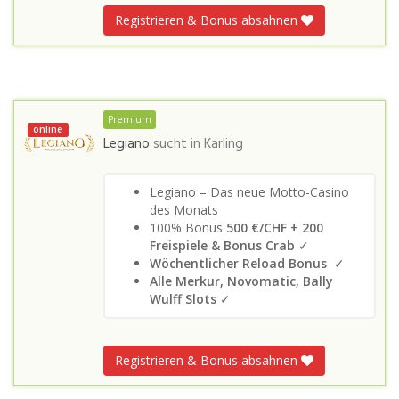
Registrieren & Bonus absahnen
Premium
online
Legiano
sucht in
Karling
Legiano – Das neue Motto-Casino
des Monats
100% Bonus
500 €/CHF + 200
Freispiele & Bonus Crab
✓
Wöchentlicher Reload Bonus
✓
Alle Merkur, Novomatic, Bally
Wulff Slots
✓
Registrieren & Bonus absahnen