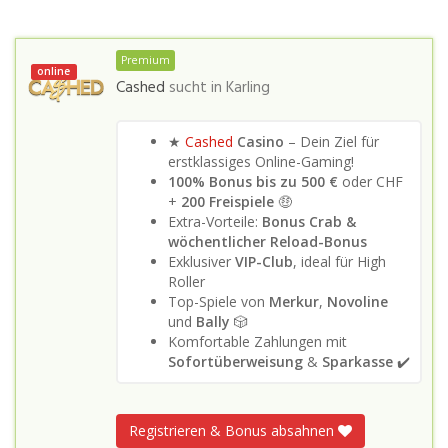
Premium
online
Cashed
sucht in
Karling
★
Cashed
Casino
– Dein Ziel für
erstklassiges Online-Gaming!
100% Bonus bis zu 500 €
oder CHF
+
200 Freispiele
🤑
Extra-Vorteile:
Bonus Crab &
wöchentlicher Reload-Bonus
Exklusiver
VIP-Club
, ideal für High
Roller
Top-Spiele von
Merkur
,
Novoline
und
Bally
🎲
Komfortable Zahlungen mit
Sofortüberweisung
&
Sparkasse
✔️
Registrieren & Bonus absahnen