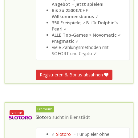
Angebot – Jetzt spielen!
Bis zu 2500€/CHF
Willkommensbonus
✓
350 Freispiele
, z.B. für
Dolphin’s
Pearl
✓
ALLE Top-Games
>
Novomatic
✓
Pragmatic
✓
Viele Zahlungsmethoden mit
SOFORT und Crypto ✓
Registrieren & Bonus absahnen
Premium
online
Slotoro
sucht in
Bienstädt
⭐
Slotoro
– Für Spieler ohne