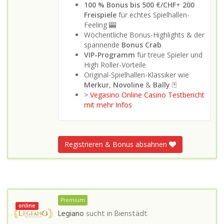
100 % Bonus bis 500 €/CHF
+
200
Freispiele
für echtes Spielhallen-
Feeling 🎰
Wöchentliche Bonus-Highlights & der
spannende
Bonus Crab
VIP-Programm
für treue Spieler und
High Roller-Vorteile
Original-Spielhallen-Klassiker wie
Merkur
,
Novoline
&
Bally
🃏
>
Vegasino Online Casino Testbericht
mit mehr Infos
Registrieren & Bonus absahnen
Premium
online
Legiano
sucht in
Bienstädt