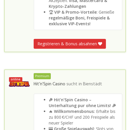
Akzeptiert
Visa, Mastercard &
Krypto-Zahlungen
🏆
VIP & Promo-Vorteile
: Genieße
regelmäßige Boni, Freispiele &
exklusive VIP-Events!
Registrieren & Bonus absahnen
Premium
online
Hit’n’Spin Casino
sucht in
Bienstädt
🎉 Hit’n’Spin Casino –
Unterhaltung pur ohne Limits! 🎉
🔥
Willkommensbonus:
Erhalte bis
zu 800 €/CHF und 200 Freispiele als
neuer Spieler
🎰
Große Spielauswahl:
Slots von