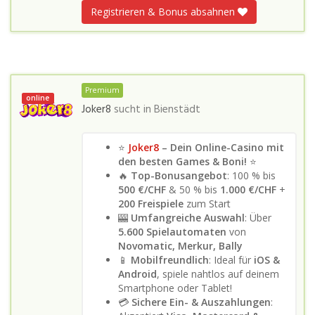
Registrieren & Bonus absahnen
Premium
online
Joker8
sucht in
Bienstädt
⭐
Joker8
– Dein Online-Casino mit
den besten Games & Boni!
⭐
🔥
Top-Bonusangebot
: 100 % bis
500 €/CHF
& 50 % bis
1.000 €/CHF
+
200 Freispiele
zum Start
🎰
Umfangreiche Auswahl
: Über
5.600 Spielautomaten
von
Novomatic, Merkur, Bally
📱
Mobilfreundlich
: Ideal für
iOS &
Android
, spiele nahtlos auf deinem
Smartphone oder Tablet!
💳
Sichere Ein- & Auszahlungen
: