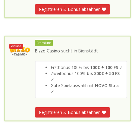
Registrieren & Bonus absahnen
Premium
online
Bizzo Casino
sucht in
Bienstädt
Erstbonus 100% bis
100€ + 100 FS
✓
Zweitbonus 100%
bis 300€ + 50 FS
✓
Gute Spielauswahl mit
NOVO Slots
✓
Registrieren & Bonus absahnen