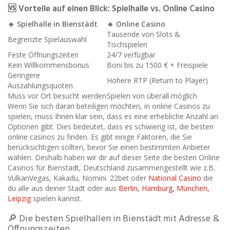
🆚 Vorteile auf einen Blick: Spielhalle vs. Online Casino
🔹
Spielhalle in Bienstädt
🔹
Online Casino
Tausende von Slots &
Begrenzte Spielauswahl
Tischspielen
Feste Öffnungszeiten
24/7 verfügbar
Kein Willkommensbonus
Boni bis zu 1500 € + Freispiele
Geringere
Höhere RTP (Return to Player)
Auszahlungsquoten
Muss vor Ort besucht werden
Spielen von überall möglich
Wenn Sie sich daran beteiligen möchten, in online Casinos zu
spielen, muss Ihnen klar sein, dass es eine erhebliche Anzahl an
Optionen gibt. Dies bedeutet, dass es schwierig ist, die besten
online casinos zu finden. Es gibt einige Faktoren, die Sie
berücksichtigen sollten, bevor Sie einen bestimmten Anbieter
wählen. Deshalb haben wir dir auf dieser Seite die besten Online
Casinos für Bienstädt, Deutschland zusammengestellt wie z.B.
VulkanVegas, Kakadu, Nomini. 22bet oder
National Casino
die
du alle aus deiner Stadt oder aus
Berlin
,
Hamburg
,
München,
Leipzig
spielen kannst.
🔎 Die besten Spielhallen in Bienstädt mit Adresse &
Öffnungszeiten