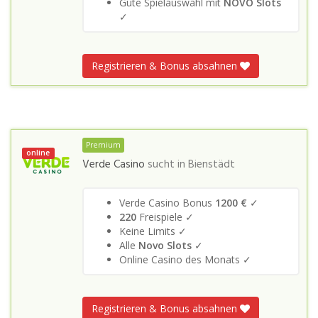
Gute Spielauswahl mit
NOVO Slots
✓
Registrieren & Bonus absahnen
Premium
online
Verde Casino
sucht in
Bienstädt
Verde Casino Bonus
1200 €
✓
220
Freispiele ✓
Keine Limits ✓
Alle
Novo Slots
✓
Online Casino des Monats ✓
Registrieren & Bonus absahnen