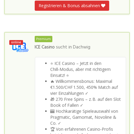
Registrieren & Bonus absahnen
Premium
online
ICE Casino
sucht in
Dachwig
⭐ ICE Casino – Jetzt in den
Chill‑Modus, aber mit richtigem
Einsatz! ⭐
🔥 Willkommensbonus: Maximal
€1.500/CHF 1.500, 450% Match auf
vier Einzahlungen ✓
🎁 270 Free Spins – z. B. auf den Slot
Book of Fallen ✓
🎰 Hochkarätige Spieleauswahl von
Pragmatic, Gamomat, Novoline &
Co. ✓
🏆 Von erfahrenen Casino‑Profis