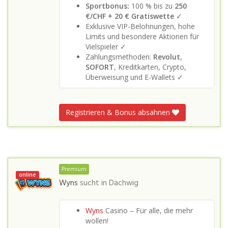
Sportbonus:
100 % bis zu
250
€/CHF + 20 € Gratiswette
✓
Exklusive VIP-Belohnungen, hohe
Limits und besondere Aktionen für
Vielspieler ✓
Zahlungsmethoden:
Revolut
,
SOFORT
, Kreditkarten, Crypto,
Überweisung und E-Wallets ✓
Registrieren & Bonus absahnen
Premium
online
Wyns
sucht in
Dachwig
Wyns
Casino – Für alle, die mehr
wollen!