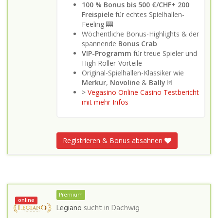
100 % Bonus bis 500 €/CHF
+
200
Freispiele
für echtes Spielhallen-
Feeling 🎰
Wöchentliche Bonus-Highlights & der
spannende
Bonus Crab
VIP-Programm
für treue Spieler und
High Roller-Vorteile
Original-Spielhallen-Klassiker wie
Merkur
,
Novoline
&
Bally
🃏
>
Vegasino Online Casino Testbericht
mit mehr Infos
Registrieren & Bonus absahnen
Premium
online
Legiano
sucht in
Dachwig