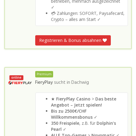
betrieben, mehrfach ausgezeichnet
✓
💳 Zahlungen: SOFORT, Paysafecard,
Crypto – alles am Start ✓
Registrieren & Bonus absahnen
Premium
online
FieryPlay
sucht in
Dachwig
★
FieryPlay Casino
>
Das beste
Angebot – Jetzt spielen!
Bis zu 2500€/CHF
Willkommensbonus
✓
350 Freispiele
, z.B. für
Dolphin’s
Pearl
✓
ALLE Top-Games
>
Novomatic
✓