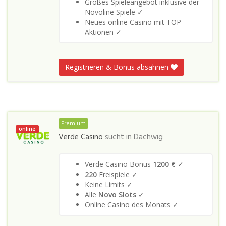
Großes Spieleangebot inklusive der
Novoline Spiele ✓
Neues online Casino mit TOP
Aktionen ✓
Registrieren & Bonus absahnen
Premium
online
Verde Casino
sucht in
Dachwig
Verde Casino Bonus
1200 €
✓
220
Freispiele ✓
Keine Limits ✓
Alle
Novo Slots
✓
Online Casino des Monats ✓