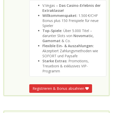
V.Vegas
– Das Casino-Erlebnis der
Extraklasse!
Willkommenspaket:
1.500 €/CHF
Bonus plus 150 Freispiele für neue
Spieler
Top-Spiele:
Über 5.000 Titel –
darunter Slots von
Novomatic
,
Gamomat
& Co.
Flexible Ein- & Auszahlungen:
Akzeptiert Zahlungsmethoden wie
SOFORT und Paysafe
Starke Extras:
Promotions,
Treueboni & exklusives VIP-
Programm
Registrieren & Bonus absahnen