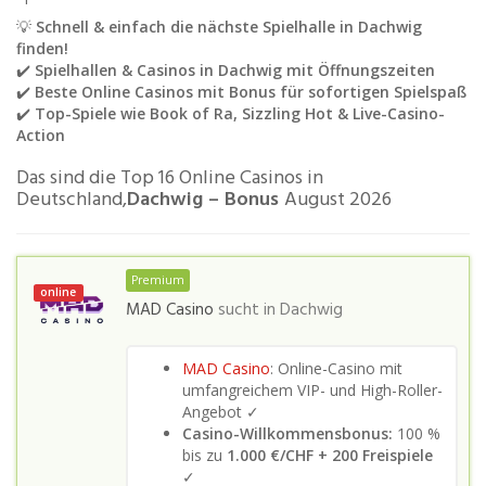
💡
Schnell & einfach die nächste Spielhalle in Dachwig
finden!
✔️
Spielhallen & Casinos in Dachwig mit Öffnungszeiten
✔️
Beste Online Casinos mit Bonus für sofortigen Spielspaß
✔️
Top-Spiele wie Book of Ra, Sizzling Hot & Live-Casino-
Action
Das sind die Top 16 Online Casinos in
Deutschland,
Dachwig – Bonus
August 2026
Premium
online
MAD Casino
sucht in
Dachwig
MAD Casino
: Online-Casino mit
umfangreichem VIP- und High-Roller-
Angebot ✓
Casino-Willkommensbonus:
100 %
bis zu
1.000 €/CHF + 200 Freispiele
✓