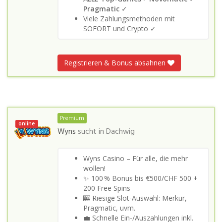
Pragmatic
✓
Viele Zahlungsmethoden mit
SOFORT und Crypto ✓
Registrieren & Bonus absahnen
Premium
online
Wyns
sucht in
Dachwig
Wyns Casino – Für alle, die mehr
wollen!
✨ 100 % Bonus bis €500/CHF 500 +
200 Free Spins
🎰 Riesige Slot-Auswahl: Merkur,
Pragmatic, uvm.
💼 Schnelle Ein-/Auszahlungen inkl.