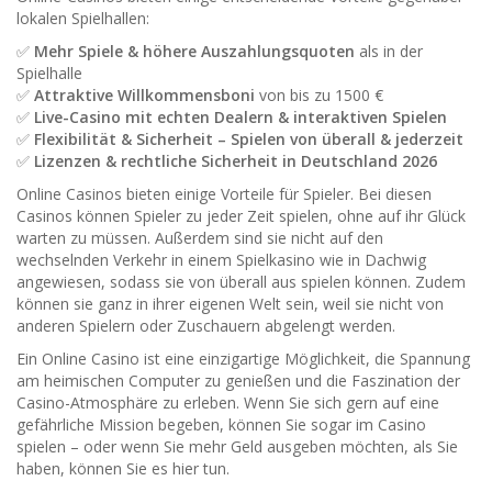
lokalen Spielhallen:
✅
Mehr Spiele & höhere Auszahlungsquoten
als in der
Spielhalle
✅
Attraktive Willkommensboni
von bis zu 1500 €
✅
Live-Casino mit echten Dealern & interaktiven Spielen
✅
Flexibilität & Sicherheit – Spielen von überall & jederzeit
✅
Lizenzen & rechtliche Sicherheit in Deutschland 2026
Online Casinos bieten einige Vorteile für Spieler. Bei diesen
Casinos können Spieler zu jeder Zeit spielen, ohne auf ihr Glück
warten zu müssen. Außerdem sind sie nicht auf den
wechselnden Verkehr in einem Spielkasino wie in Dachwig
angewiesen, sodass sie von überall aus spielen können. Zudem
können sie ganz in ihrer eigenen Welt sein, weil sie nicht von
anderen Spielern oder Zuschauern abgelengt werden.
Ein Online Casino ist eine einzigartige Möglichkeit, die Spannung
am heimischen Computer zu genießen und die Faszination der
Casino-Atmosphäre zu erleben. Wenn Sie sich gern auf eine
gefährliche Mission begeben, können Sie sogar im Casino
spielen – oder wenn Sie mehr Geld ausgeben möchten, als Sie
haben, können Sie es hier tun.