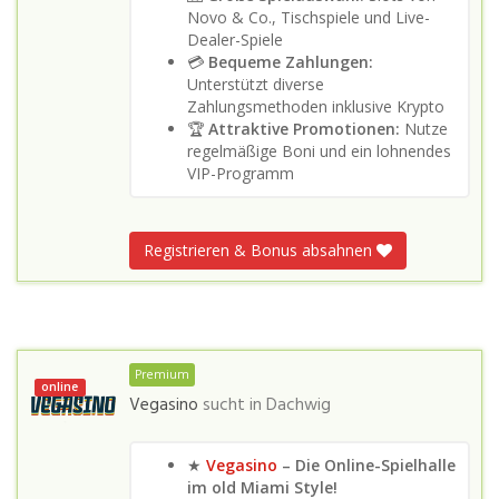
Novo & Co., Tischspiele und Live-
Dealer-Spiele
💳
Bequeme Zahlungen:
Unterstützt diverse
Zahlungsmethoden inklusive Krypto
🏆
Attraktive Promotionen:
Nutze
regelmäßige Boni und ein lohnendes
VIP-Programm
Registrieren & Bonus absahnen
Premium
online
Vegasino
sucht in
Dachwig
★
Vegasino
– Die Online-Spielhalle
im old Miami Style!