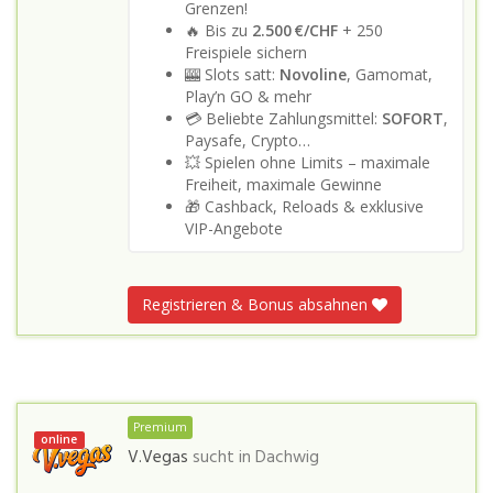
Grenzen!
🔥 Bis zu
2.500 €/CHF
+ 250
Freispiele sichern
🎰 Slots satt:
Novoline
, Gamomat,
Play’n GO & mehr
💳 Beliebte Zahlungsmittel:
SOFORT
,
Paysafe, Crypto…
💥 Spielen ohne Limits – maximale
Freiheit, maximale Gewinne
🎁 Cashback, Reloads & exklusive
VIP-Angebote
Registrieren & Bonus absahnen
Premium
online
V.Vegas
sucht in
Dachwig