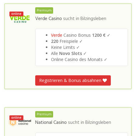
Premium
online
Verde Casino
sucht in
Bilzingsleben
Verde
Casino Bonus
1200 €
✓
220
Freispiele ✓
Keine Limits ✓
Alle
Novo Slots
✓
Online Casino des Monats ✓
Registrieren & Bonus absahnen
Premium
online
National Casino
sucht in
Bilzingsleben