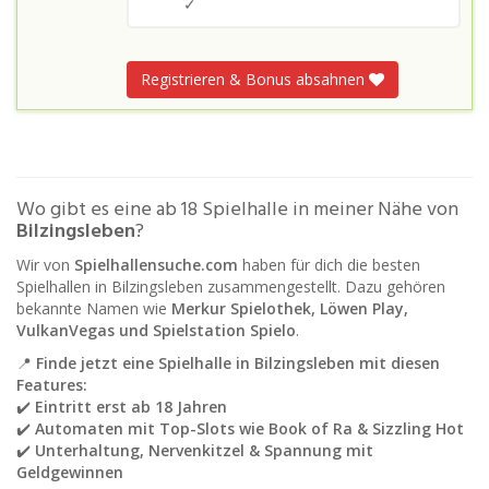
✓
Registrieren & Bonus absahnen
Wo gibt es eine ab 18 Spielhalle in meiner Nähe von
Bilzingsleben
?
Wir von
Spielhallensuche.com
haben für dich die besten
Spielhallen in Bilzingsleben zusammengestellt. Dazu gehören
bekannte Namen wie
Merkur Spielothek, Löwen Play,
VulkanVegas und Spielstation Spielo
.
📍
Finde jetzt eine Spielhalle in Bilzingsleben mit diesen
Features:
✔️
Eintritt erst ab 18 Jahren
✔️
Automaten mit Top-Slots wie Book of Ra & Sizzling Hot
✔️
Unterhaltung, Nervenkitzel & Spannung mit
Geldgewinnen