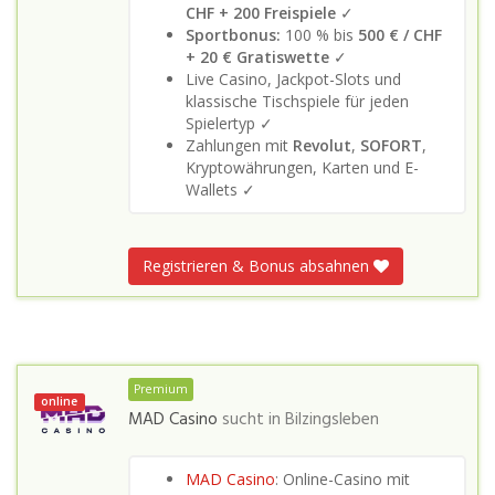
CHF + 200 Freispiele
✓
Sportbonus:
100 % bis
500 € / CHF
+ 20 € Gratiswette
✓
Live Casino, Jackpot-Slots und
klassische Tischspiele für jeden
Spielertyp ✓
Zahlungen mit
Revolut
,
SOFORT
,
Kryptowährungen, Karten und E-
Wallets ✓
Registrieren & Bonus absahnen
Premium
online
MAD Casino
sucht in
Bilzingsleben
MAD Casino
: Online-Casino mit