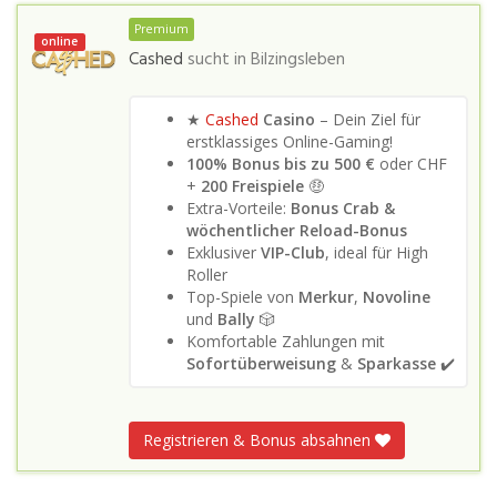
Premium
online
Cashed
sucht in
Bilzingsleben
★
Cashed
Casino
– Dein Ziel für
erstklassiges Online-Gaming!
100% Bonus bis zu 500 €
oder CHF
+
200 Freispiele
🤑
Extra-Vorteile:
Bonus Crab &
wöchentlicher Reload-Bonus
Exklusiver
VIP-Club
, ideal für High
Roller
Top-Spiele von
Merkur
,
Novoline
und
Bally
🎲
Komfortable Zahlungen mit
Sofortüberweisung
&
Sparkasse
✔️
Registrieren & Bonus absahnen