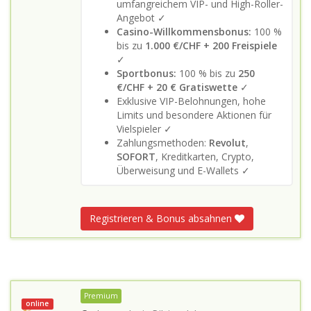
umfangreichem VIP- und High-Roller-
Angebot ✓
Casino-Willkommensbonus:
100 %
bis zu
1.000 €/CHF + 200 Freispiele
✓
Sportbonus:
100 % bis zu
250
€/CHF + 20 € Gratiswette
✓
Exklusive VIP-Belohnungen, hohe
Limits und besondere Aktionen für
Vielspieler ✓
Zahlungsmethoden:
Revolut
,
SOFORT
, Kreditkarten, Crypto,
Überweisung und E-Wallets ✓
Registrieren & Bonus absahnen
Premium
online