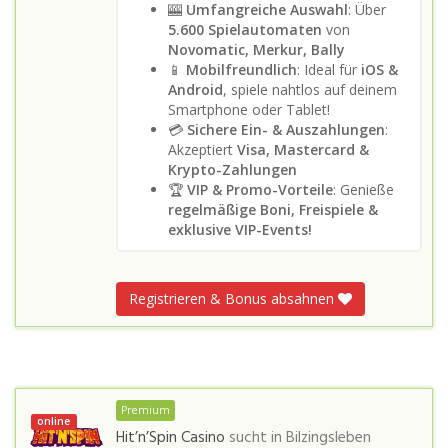
🎰
Umfangreiche Auswahl
: Über
5.600 Spielautomaten
von
Novomatic, Merkur, Bally
📱
Mobilfreundlich
: Ideal für
iOS &
Android
, spiele nahtlos auf deinem
Smartphone oder Tablet!
💳
Sichere Ein- & Auszahlungen
:
Akzeptiert
Visa, Mastercard &
Krypto-Zahlungen
🏆
VIP & Promo-Vorteile
: Genieße
regelmäßige Boni, Freispiele &
exklusive VIP-Events!
Registrieren & Bonus absahnen
Premium
online
Hit’n’Spin Casino
sucht in
Bilzingsleben