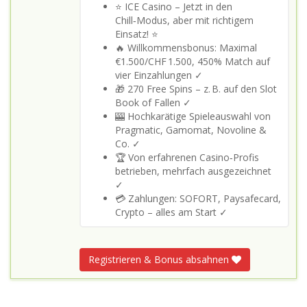
⭐ ICE Casino – Jetzt in den
Chill‑Modus, aber mit richtigem
Einsatz! ⭐
🔥 Willkommensbonus: Maximal
€1.500/CHF 1.500, 450% Match auf
vier Einzahlungen ✓
🎁 270 Free Spins – z. B. auf den Slot
Book of Fallen ✓
🎰 Hochkarätige Spieleauswahl von
Pragmatic, Gamomat, Novoline &
Co. ✓
🏆 Von erfahrenen Casino‑Profis
betrieben, mehrfach ausgezeichnet
✓
💳 Zahlungen: SOFORT, Paysafecard,
Crypto – alles am Start ✓
Registrieren & Bonus absahnen