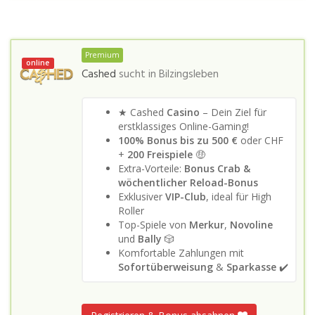
Premium
online
Cashed
sucht in
Bilzingsleben
★ Cashed
Casino
– Dein Ziel für
erstklassiges Online-Gaming!
100% Bonus bis zu 500 €
oder CHF
+
200 Freispiele
🤑
Extra-Vorteile:
Bonus Crab &
wöchentlicher Reload-Bonus
Exklusiver
VIP-Club
, ideal für High
Roller
Top-Spiele von
Merkur
,
Novoline
und
Bally
🎲
Komfortable Zahlungen mit
Sofortüberweisung
&
Sparkasse
✔️