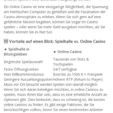
Ein Online Casino ist eine einzigartige Möglichkeit, die Spannung
am heimischen Computer zu genießen und die Faszination der
Casino-Atmosphäre zu erleben. Wenn Sie sich gern auf eine
gefährliche Mission begeben, können Sie sogar im Casino
spielen – oder wenn Sie mehr Geld ausgeben möchten, als Sie
haben, können Sie es hier tun.
🆚 Vorteile auf einen Blick: Spielhalle vs. Online Casino
🔹
Spielhalle in
🔹
Online Casino
Bilzingsleben
Tausende von Slots &
Begrenzte Spielauswahl
Tischspielen
Feste Öffnungszeiten
24/7 verfügbar
Kein Willkommensbonus
Boni bis zu 1500 € + Freispiele
Geringere Auszahlungsquoten
Höhere RTP (Return to Player)
Muss vor Ort besucht werden
Spielen von überall möglich
Wenn Sie sich daran beteiligen möchten, in online Casinos zu
spielen, muss Ihnen klar sein, dass es eine erhebliche Anzahl an
Optionen gibt. Dies bedeutet, dass es schwierig ist, die besten
online casinos zu finden. Es gibt einige Faktoren, die Sie
berücksichtigen sollten, bevor Sie einen bestimmten Anbieter