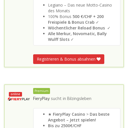
Legiano – Das neue Motto-Casino
des Monats
100% Bonus
500 €/CHF + 200
Freispiele & Bonus Crab
✓
Wöchentlicher Reload Bonus
✓
Alle Merkur, Novomatic, Bally
Wulff Slots
✓
Registrieren & Bonus absahnen
Premium
online
FieryPlay
sucht in
Bilzingsleben
★
FieryPlay Casino
>
Das beste
Angebot – Jetzt spielen!
Bis zu 2500€/CHF