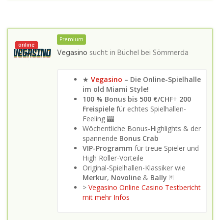
Premium
online
Vegasino
sucht in
Büchel bei Sömmerda
★
Vegasino
– Die Online-Spielhalle
im old Miami Style!
100 % Bonus bis 500 €/CHF
+
200
Freispiele
für echtes Spielhallen-
Feeling 🎰
Wöchentliche Bonus-Highlights & der
spannende
Bonus Crab
VIP-Programm
für treue Spieler und
High Roller-Vorteile
Original-Spielhallen-Klassiker wie
Merkur
,
Novoline
&
Bally
🃏
>
Vegasino Online Casino Testbericht
mit mehr Infos