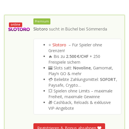
Premium
online
Slotoro
sucht in
Büchel bei Sömmerda
⭐
Slotoro
– Für Spieler ohne
Grenzen!
🔥 Bis zu
2.500 €/CHF
+ 250
Freispiele sichern
🎰 Slots satt:
Novoline
, Gamomat,
Play’n GO & mehr
💳 Beliebte Zahlungsmittel:
SOFORT
,
Paysafe, Crypto…
💥 Spielen ohne Limits – maximale
Freiheit, maximale Gewinne
🎁 Cashback, Reloads & exklusive
VIP-Angebote
Registrieren & Bonus absahnen