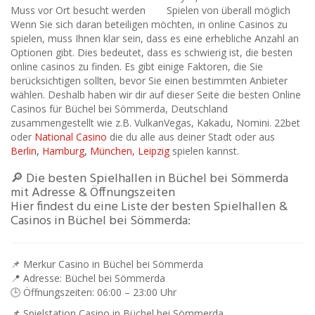
Muss vor Ort besucht werden
Spielen von überall möglich
Wenn Sie sich daran beteiligen möchten, in online Casinos zu
spielen, muss Ihnen klar sein, dass es eine erhebliche Anzahl an
Optionen gibt. Dies bedeutet, dass es schwierig ist, die besten
online casinos zu finden. Es gibt einige Faktoren, die Sie
berücksichtigen sollten, bevor Sie einen bestimmten Anbieter
wählen. Deshalb haben wir dir auf dieser Seite die besten Online
Casinos für Büchel bei Sömmerda, Deutschland
zusammengestellt wie z.B. VulkanVegas, Kakadu, Nomini. 22bet
oder
National Casino
die du alle aus deiner Stadt oder aus
Berlin
,
Hamburg
,
München,
Leipzig
spielen kannst.
🔎 Die besten Spielhallen in Büchel bei Sömmerda
mit Adresse & Öffnungszeiten
Hier findest du eine Liste der besten Spielhallen &
Casinos in Büchel bei Sömmerda:
📌 Merkur Casino in Büchel bei Sömmerda
📍 Adresse: Büchel bei Sömmerda
🕒 Öffnungszeiten: 06:00 – 23:00 Uhr
📌 Spielstation Casino in Büchel bei Sömmerda