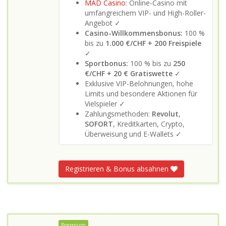
MAD Casino
: Online-Casino mit
umfangreichem VIP- und High-Roller-
Angebot ✓
Casino-Willkommensbonus:
100 %
bis zu
1.000 €/CHF + 200 Freispiele
✓
Sportbonus:
100 % bis zu
250
€/CHF + 20 € Gratiswette
✓
Exklusive VIP-Belohnungen, hohe
Limits und besondere Aktionen für
Vielspieler ✓
Zahlungsmethoden:
Revolut
,
SOFORT
, Kreditkarten, Crypto,
Überweisung und E-Wallets ✓
Registrieren & Bonus absahnen
Premium