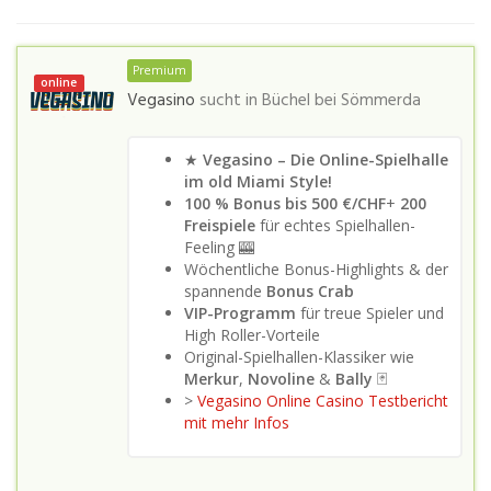
Premium
online
Vegasino
sucht in
Büchel bei Sömmerda
★
Vegasino – Die Online-Spielhalle
im old Miami Style!
100 % Bonus bis 500 €/CHF
+
200
Freispiele
für echtes Spielhallen-
Feeling 🎰
Wöchentliche Bonus-Highlights & der
spannende
Bonus Crab
VIP-Programm
für treue Spieler und
High Roller-Vorteile
Original-Spielhallen-Klassiker wie
Merkur
,
Novoline
&
Bally
🃏
>
Vegasino Online Casino Testbericht
mit mehr Infos