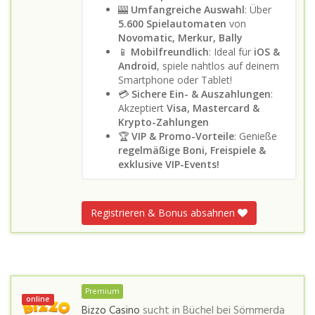
🎰
Umfangreiche Auswahl
: Über
5.600 Spielautomaten
von
Novomatic, Merkur, Bally
📱
Mobilfreundlich
: Ideal für
iOS &
Android
, spiele nahtlos auf deinem
Smartphone oder Tablet!
💳
Sichere Ein- & Auszahlungen
:
Akzeptiert
Visa, Mastercard &
Krypto-Zahlungen
🏆
VIP & Promo-Vorteile
: Genieße
regelmäßige Boni, Freispiele &
exklusive VIP-Events!
Registrieren & Bonus absahnen
Premium
online
Bizzo Casino
sucht in
Büchel bei Sömmerda