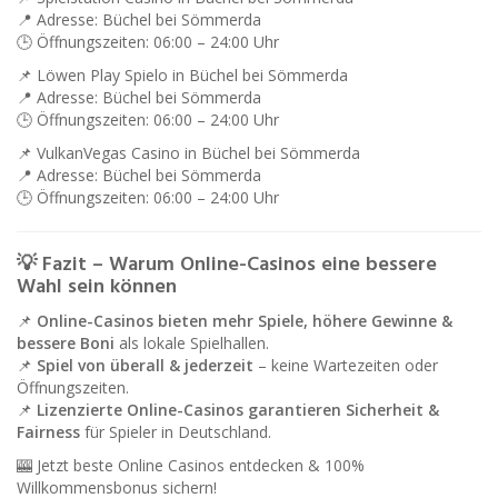
📍 Adresse: Büchel bei Sömmerda
🕒 Öffnungszeiten: 06:00 – 24:00 Uhr
📌 Löwen Play Spielo in Büchel bei Sömmerda
📍 Adresse: Büchel bei Sömmerda
🕒 Öffnungszeiten: 06:00 – 24:00 Uhr
📌 VulkanVegas Casino in Büchel bei Sömmerda
📍 Adresse: Büchel bei Sömmerda
🕒 Öffnungszeiten: 06:00 – 24:00 Uhr
💡 Fazit – Warum Online-Casinos eine bessere
Wahl sein können
📌
Online-Casinos bieten mehr Spiele, höhere Gewinne &
bessere Boni
als lokale Spielhallen.
📌
Spiel von überall & jederzeit
– keine Wartezeiten oder
Öffnungszeiten.
📌
Lizenzierte Online-Casinos garantieren Sicherheit &
Fairness
für Spieler in Deutschland.
🎰 Jetzt beste Online Casinos entdecken & 100%
Willkommensbonus sichern!