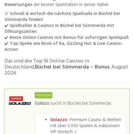
Bewertungen
der besten Spielstätten in deiner Nähe!
💡
Schnell & einfach die nächste Spielhalle in Büchel bei
Sömmerda finden!
✔️
Spielhallen & Casinos in Büchel bei Sömmerda mit
Öffnungszeiten
✔️
Beste Online Casinos mit Bonus für sofortigen Spielspaß
✔️
Top-Spiele wie Book of Ra, Sizzling Hot & Live-Casino-
Action
Das sind die Top 16 Online Casinos in
Deutschland,
Büchel bei Sömmerda – Bonus
August
2026
Premium
online
Gollazo
sucht in
Büchel bei Sömmerda
Golazzo
: Premium Casino & Wetten
mit über 5.000 Spielen & exklusivem
VIP-Bereich ✓