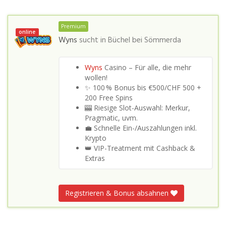
Premium
online
Wyns
sucht in
Büchel bei Sömmerda
Wyns
Casino – Für alle, die mehr
wollen!
✨ 100 % Bonus bis €500/CHF 500 +
200 Free Spins
🎰 Riesige Slot-Auswahl: Merkur,
Pragmatic, uvm.
💼 Schnelle Ein-/Auszahlungen inkl.
Krypto
👑 VIP-Treatment mit Cashback &
Extras
Registrieren & Bonus absahnen