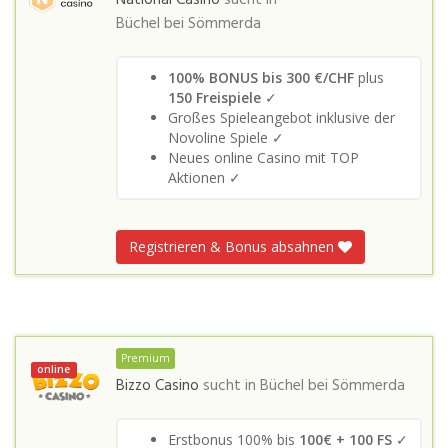
National Casino
sucht in
Büchel bei Sömmerda
100% BONUS bis 300 €/CHF
plus
150 Freispiele
✓
Großes Spieleangebot inklusive der
Novoline Spiele ✓
Neues online Casino mit TOP
Aktionen ✓
Registrieren & Bonus absahnen
Premium
online
Bizzo Casino
sucht in
Büchel bei Sömmerda
Erstbonus 100% bis
100€ + 100 FS
✓