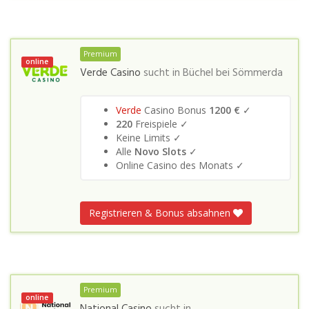
Premium
online
Verde Casino
sucht in
Büchel bei Sömmerda
Verde
Casino Bonus
1200 €
✓
220
Freispiele ✓
Keine Limits ✓
Alle
Novo Slots
✓
Online Casino des Monats ✓
Registrieren & Bonus absahnen
Premium
online