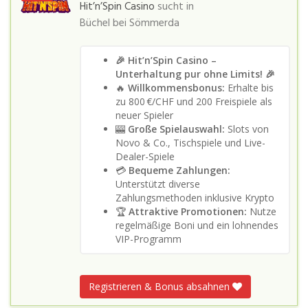
Hit’n’Spin Casino
sucht in
Büchel bei Sömmerda
🎉 Hit’n’Spin Casino –
Unterhaltung pur ohne Limits! 🎉
🔥
Willkommensbonus:
Erhalte bis
zu 800 €/CHF und 200 Freispiele als
neuer Spieler
🎰
Große Spielauswahl:
Slots von
Novo & Co., Tischspiele und Live-
Dealer-Spiele
💳
Bequeme Zahlungen:
Unterstützt diverse
Zahlungsmethoden inklusive Krypto
🏆
Attraktive Promotionen:
Nutze
regelmäßige Boni und ein lohnendes
VIP-Programm
Registrieren & Bonus absahnen