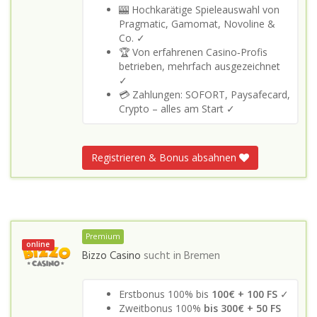
🎰 Hochkarätige Spieleauswahl von
Pragmatic, Gamomat, Novoline &
Co. ✓
🏆 Von erfahrenen Casino‑Profis
betrieben, mehrfach ausgezeichnet
✓
💳 Zahlungen: SOFORT, Paysafecard,
Crypto – alles am Start ✓
Registrieren & Bonus absahnen
Premium
online
Bizzo Casino
sucht in
Bremen
Erstbonus 100% bis
100€ + 100 FS
✓
Zweitbonus 100%
bis 300€ + 50 FS