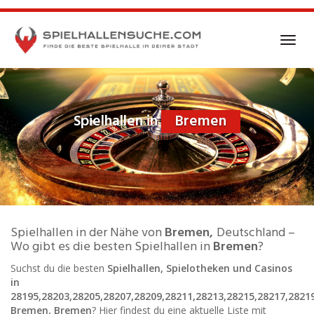
Skip
to
main
Toggl
content
navig
Spielhallen in
Bremen
Spielhallen in der Nähe von
Bremen,
Deutschland –
Wo gibt es die besten Spielhallen in
Bremen
?
Suchst du die besten
Spielhallen, Spielotheken und Casinos
in
28195,28203,28205,28207,28209,28211,28213,28215,28217,2821
Bremen, Bremen
? Hier findest du eine aktuelle Liste mit