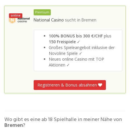
Premium
online
National Casino
sucht in
Bremen
100% BONUS bis 300 €/CHF
plus
150 Freispiele
✓
Großes Spieleangebot inklusive der
Novoline Spiele ✓
Neues online Casino mit TOP
Aktionen ✓
Registrieren & Bonus absahnen
Wo gibt es eine ab 18 Spielhalle in meiner Nähe von
Bremen
?