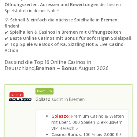
Öffnungszeiten, Adressen und Bewertungen
der besten
Spielstätten in deiner Nähe!
💡
Schnell & einfach die nächste Spielhalle in Bremen
finden!
✔️
Spielhallen & Casinos in Bremen mit Öffnungszeiten
✔️
Beste Online Casinos mit Bonus für sofortigen Spielspaß
✔️
Top-Spiele wie Book of Ra, Sizzling Hot & Live-Casino-
Action
Das sind die Top 16 Online Casinos in
Deutschland,
Bremen – Bonus
August 2026
Premium
online
Gollazo
sucht in
Bremen
Golazzo
: Premium Casino & Wetten
mit über 5.000 Spielen & exklusivem
VIP-Bereich ✓
Casino-Bonus:
100 % bis
2.000 € /