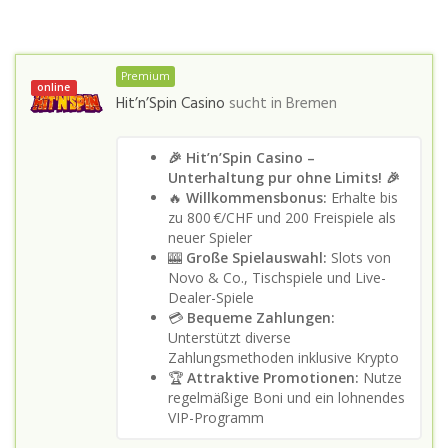
Premium
online
Hit’n’Spin Casino
sucht in
Bremen
🎉 Hit’n’Spin Casino –
Unterhaltung pur ohne Limits! 🎉
🔥
Willkommensbonus:
Erhalte bis
zu 800 €/CHF und 200 Freispiele als
neuer Spieler
🎰
Große Spielauswahl:
Slots von
Novo & Co., Tischspiele und Live-
Dealer-Spiele
💳
Bequeme Zahlungen:
Unterstützt diverse
Zahlungsmethoden inklusive Krypto
🏆
Attraktive Promotionen:
Nutze
regelmäßige Boni und ein lohnendes
VIP-Programm