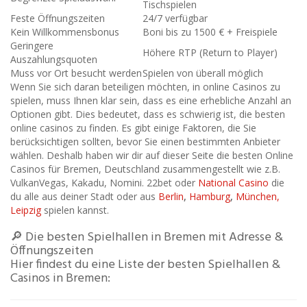
Tischspielen
Feste Öffnungszeiten
24/7 verfügbar
Kein Willkommensbonus
Boni bis zu 1500 € + Freispiele
Geringere
Höhere RTP (Return to Player)
Auszahlungsquoten
Muss vor Ort besucht werden
Spielen von überall möglich
Wenn Sie sich daran beteiligen möchten, in online Casinos zu
spielen, muss Ihnen klar sein, dass es eine erhebliche Anzahl an
Optionen gibt. Dies bedeutet, dass es schwierig ist, die besten
online casinos zu finden. Es gibt einige Faktoren, die Sie
berücksichtigen sollten, bevor Sie einen bestimmten Anbieter
wählen. Deshalb haben wir dir auf dieser Seite die besten Online
Casinos für Bremen, Deutschland zusammengestellt wie z.B.
VulkanVegas, Kakadu, Nomini. 22bet oder
National Casino
die
du alle aus deiner Stadt oder aus
Berlin
,
Hamburg
,
München,
Leipzig
spielen kannst.
🔎 Die besten Spielhallen in Bremen mit Adresse &
Öffnungszeiten
Hier findest du eine Liste der besten Spielhallen &
Casinos in Bremen: