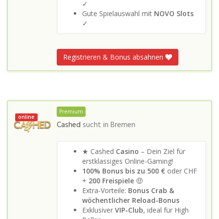
✓
Gute Spielauswahl mit
NOVO Slots
✓
Registrieren & Bonus absahnen
Premium
online
Cashed
sucht in
Bremen
★ Cashed
Casino
– Dein Ziel für
erstklassiges Online-Gaming!
100% Bonus bis zu 500 €
oder CHF
+
200 Freispiele
🤑
Extra-Vorteile:
Bonus Crab &
wöchentlicher Reload-Bonus
Exklusiver
VIP-Club
, ideal für High