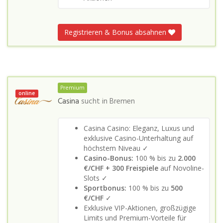
Registrieren & Bonus absahnen
Premium
online
Casina
sucht in
Bremen
Casina Casino: Eleganz, Luxus und
exklusive Casino-Unterhaltung auf
höchstem Niveau ✓
Casino-Bonus:
100 % bis zu
2.000
€/CHF + 300 Freispiele
auf Novoline-
Slots ✓
Sportbonus:
100 % bis zu
500
€/CHF
✓
Exklusive VIP-Aktionen, großzügige
Limits und Premium-Vorteile für