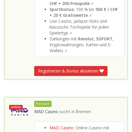
CHF + 200 Freispiele
✓
Sportbonus:
100 % bis
500 € / CHF
+ 20 € Gratiswette
✓
Live Casino, Jackpot-Slots und
klassische Tischspiele für jeden
Spielertyp ✓
Zahlungen mit
Revolut
,
SOFORT
,
Kryptowährungen, Karten und E-
Wallets ✓
Registrieren & Bonus absahnen
Premium
online
MAD Casino
sucht in
Bremen
MAD Casino
: Online-Casino mit