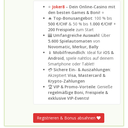
⭐
Joker8
– Dein Online-Casino mit
den besten Games & Boni!
⭐
🔥
Top-Bonusangebot
: 100 % bis
500 €/CHF
& 50 % bis
1.000 €/CHF
+
200 Freispiele
zum Start
🎰
Umfangreiche Auswahl
: Über
5.600 Spielautomaten
von
Novomatic, Merkur, Bally
📱
Mobilfreundlich
: Ideal für
iOS &
Android
, spiele nahtlos auf deinem
Smartphone oder Tablet!
💳
Sichere Ein- & Auszahlungen
:
Akzeptiert
Visa, Mastercard &
Krypto-Zahlungen
🏆
VIP & Promo-Vorteile
: Genieße
regelmäßige Boni, Freispiele &
exklusive VIP-Events!
Registrieren & Bonus absahnen