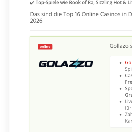
✔️
Top-Spiele wie Book of Ra, Sizzling Hot & L
Das sind die Top 16 Online Casinos in 
2026
Gollazo
online
Go
Spi
Ca
Fre
Sp
Gr
Liv
für
Za
Kar