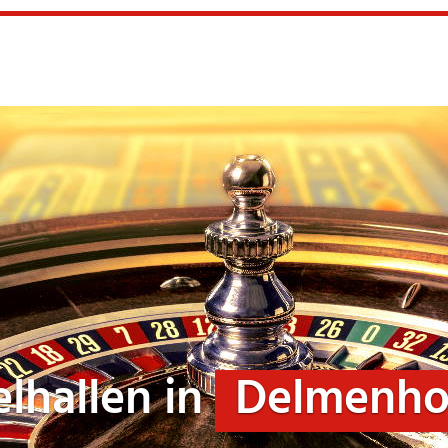
elhallen in
Delmenho