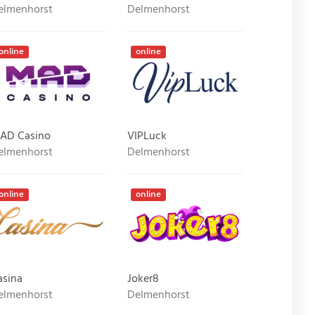
elmenhorst
Delmenhorst
online
online
AD Casino
VIPLuck
elmenhorst
Delmenhorst
online
online
asina
Joker8
elmenhorst
Delmenhorst