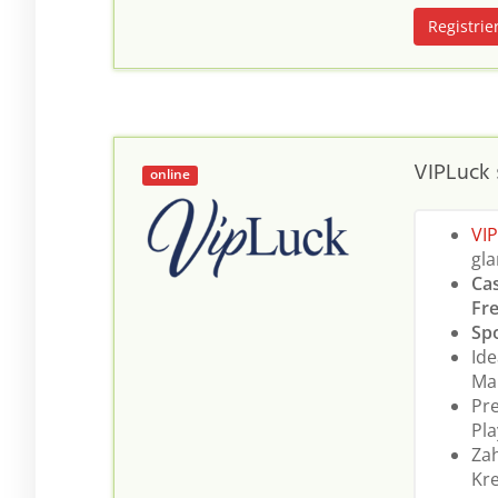
Registri
VIPLuck
online
VI
gl
Ca
Fre
Sp
Ide
Man
Pr
Pl
Za
Kre