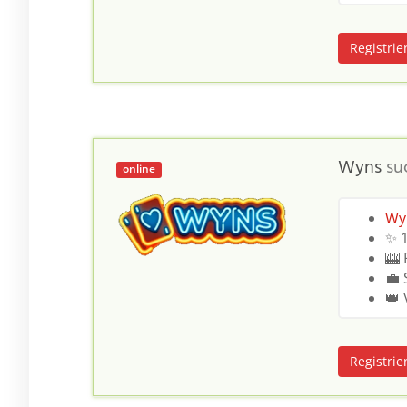
Registri
Wyns
su
online
Wy
✨ 1
🎰 
💼 
👑 
Registri