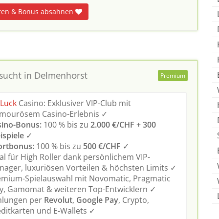
eren & Bonus absahnen
sucht in
Delmenhorst
Premium
PLuck
Casino: Exklusiver VIP-Club mit
amourösem Casino-Erlebnis ✓
sino-Bonus:
100 % bis zu
2.000 €/CHF + 300
ispiele
✓
ortbonus:
100 % bis zu
500 €/CHF
✓
al für High Roller dank persönlichem VIP-
ager, luxuriösen Vorteilen & höchsten Limits ✓
emium-Spielauswahl mit Novomatic, Pragmatic
ay, Gamomat & weiteren Top-Entwicklern ✓
hlungen per
Revolut
,
Google Pay
, Crypto,
ditkarten und E-Wallets ✓