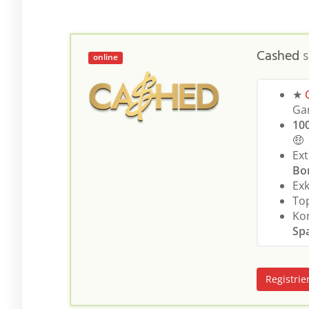
Cashed
s
online
★
Ga
10
🤑
Ext
Bo
Exk
To
Ko
Sp
Registri