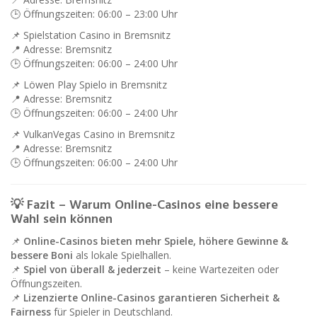
🕒 Öffnungszeiten: 06:00 – 23:00 Uhr
📌 Spielstation Casino in Bremsnitz
📍 Adresse: Bremsnitz
🕒 Öffnungszeiten: 06:00 – 24:00 Uhr
📌 Löwen Play Spielo in Bremsnitz
📍 Adresse: Bremsnitz
🕒 Öffnungszeiten: 06:00 – 24:00 Uhr
📌 VulkanVegas Casino in Bremsnitz
📍 Adresse: Bremsnitz
🕒 Öffnungszeiten: 06:00 – 24:00 Uhr
💡 Fazit – Warum Online-Casinos eine bessere
Wahl sein können
📌
Online-Casinos bieten mehr Spiele, höhere Gewinne &
bessere Boni
als lokale Spielhallen.
📌
Spiel von überall & jederzeit
– keine Wartezeiten oder
Öffnungszeiten.
📌
Lizenzierte Online-Casinos garantieren Sicherheit &
Fairness
für Spieler in Deutschland.