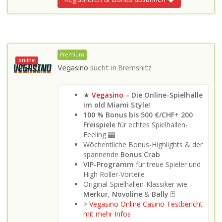
Premium
online
Vegasino
sucht in
Bremsnitz
★
Vegasino
– Die Online-Spielhalle
im old Miami Style!
100 % Bonus bis 500 €/CHF
+
200
Freispiele
für echtes Spielhallen-
Feeling 🎰
Wöchentliche Bonus-Highlights & der
spannende
Bonus Crab
VIP-Programm
für treue Spieler und
High Roller-Vorteile
Original-Spielhallen-Klassiker wie
Merkur
,
Novoline
&
Bally
🃏
>
Vegasino Online Casino Testbericht
mit mehr Infos