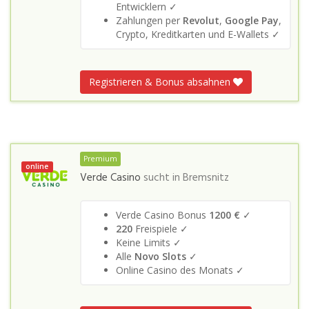
Entwicklern ✓
Zahlungen per
Revolut
,
Google Pay
,
Crypto, Kreditkarten und E-Wallets ✓
Registrieren & Bonus absahnen
Premium
online
Verde Casino
sucht in
Bremsnitz
Verde Casino Bonus
1200 €
✓
220
Freispiele ✓
Keine Limits ✓
Alle
Novo Slots
✓
Online Casino des Monats ✓