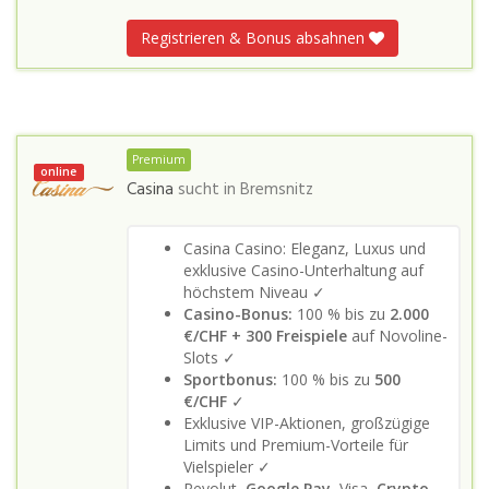
Registrieren & Bonus absahnen
Premium
online
Casina
sucht in
Bremsnitz
Casina Casino: Eleganz, Luxus und
exklusive Casino-Unterhaltung auf
höchstem Niveau ✓
Casino-Bonus:
100 % bis zu
2.000
€/CHF + 300 Freispiele
auf Novoline-
Slots ✓
Sportbonus:
100 % bis zu
500
€/CHF
✓
Exklusive VIP-Aktionen, großzügige
Limits und Premium-Vorteile für
Vielspieler ✓
Revolut,
Google Pay
, Visa,
Crypto
,