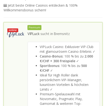
🎰 Jetzt beste Online Casinos entdecken & 100%
Willkommensbonus sichern!
Premium
online
VIPLuck
sucht in
Bremsnitz
VIPLuck Casino: Exklusiver VIP-Club
mit glamourösem Casino-Erlebnis ✓
Casino-Bonus:
100 % bis zu
2.000
€/CHF + 300 Freispiele
✓
Sportbonus:
100 % bis zu
500
€/CHF
✓
Ideal für High Roller dank
persönlichem VIP-Manager,
luxuriösen Vorteilen & höchsten
Limits ✓
Premium-Spielauswahl mit
Novomatic, Pragmatic Play,
Gamomat & weiteren Top-