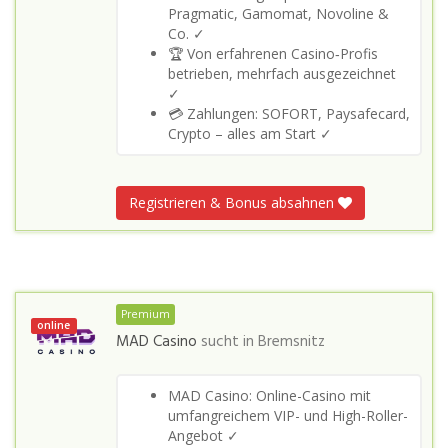
Pragmatic, Gamomat, Novoline &
Co. ✓
🏆 Von erfahrenen Casino‑Profis
betrieben, mehrfach ausgezeichnet
✓
💳 Zahlungen: SOFORT, Paysafecard,
Crypto – alles am Start ✓
Registrieren & Bonus absahnen
Premium
online
MAD Casino
sucht in
Bremsnitz
MAD Casino: Online-Casino mit
umfangreichem VIP- und High-Roller-
Angebot ✓