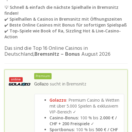
💡
Schnell & einfach die nächste Spielhalle in Bremsnitz
finden!
✔️
Spielhallen & Casinos in Bremsnitz mit Öffnungszeiten
✔️
Beste Online Casinos mit Bonus für sofortigen Spielspaß
✔️
Top-Spiele wie Book of Ra, Sizzling Hot & Live-Casino-
Action
Das sind die Top 16 Online Casinos in
Deutschland,
Bremsnitz – Bonus
August 2026
Premium
online
Gollazo
sucht in
Bremsnitz
Golazzo
: Premium Casino & Wetten
mit über 5.000 Spielen & exklusivem
VIP-Bereich ✓
Casino-Bonus:
100 % bis
2.000 € /
CHF + 200 Freispiele
✓
Sportbonus:
100 % bis
500 € / CHF