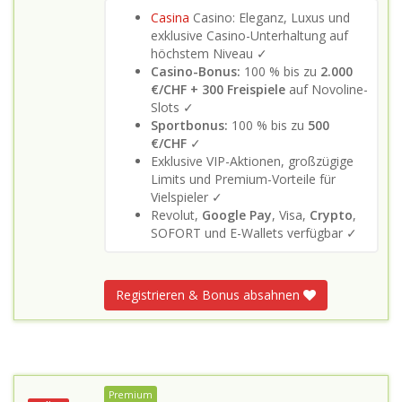
Casina
Casino: Eleganz, Luxus und
exklusive Casino-Unterhaltung auf
höchstem Niveau ✓
Casino-Bonus:
100 % bis zu
2.000
€/CHF + 300 Freispiele
auf Novoline-
Slots ✓
Sportbonus:
100 % bis zu
500
€/CHF
✓
Exklusive VIP-Aktionen, großzügige
Limits und Premium-Vorteile für
Vielspieler ✓
Revolut,
Google Pay
, Visa,
Crypto
,
SOFORT und E-Wallets verfügbar ✓
Registrieren & Bonus absahnen
Premium