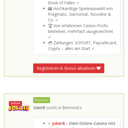
Book of Fallen ✓
🎰 Hochkarätige Spieleauswahl von
Pragmatic, Gamomat, Novoline &
Co. ✓
🏆 Von erfahrenen Casino‑Profis
betrieben, mehrfach ausgezeichnet
✓
💳 Zahlungen: SOFORT, Paysafecard,
Crypto – alles am Start ✓
Registrieren & Bonus absahnen
Premium
online
Joker8
sucht in
Bremsnitz
⭐
Joker8
– Dein Online-Casino mit