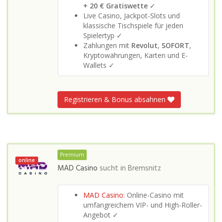
+ 20 € Gratiswette
✓
Live Casino, Jackpot-Slots und
klassische Tischspiele für jeden
Spielertyp ✓
Zahlungen mit
Revolut
,
SOFORT
,
Kryptowährungen, Karten und E-
Wallets ✓
Registrieren & Bonus absahnen
Premium
online
MAD Casino
sucht in
Bremsnitz
MAD Casino
: Online-Casino mit
umfangreichem VIP- und High-Roller-
Angebot ✓