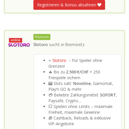
Registrieren & Bonus absahnen
Premium
online
Slotoro
sucht in
Bremsnitz
⭐
Slotoro
– Für Spieler ohne
Grenzen!
🔥 Bis zu
2.500 €/CHF
+ 250
Freispiele sichern
🎰 Slots satt:
Novoline
, Gamomat,
Play’n GO & mehr
💳 Beliebte Zahlungsmittel:
SOFORT
,
Paysafe, Crypto…
💥 Spielen ohne Limits – maximale
Freiheit, maximale Gewinne
🎁 Cashback, Reloads & exklusive
VIP-Angebote