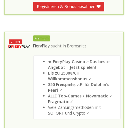
Registrieren & Bonus absahnen
Premium
online
FieryPlay
sucht in
Bremsnitz
★
FieryPlay Casino
>
Das beste
Angebot – Jetzt spielen!
Bis zu 2500€/CHF
Willkommensbonus
✓
350 Freispiele
, z.B. für
Dolphin’s
Pearl
✓
ALLE Top-Games
>
Novomatic
✓
Pragmatic
✓
Viele Zahlungsmethoden mit
SOFORT und Crypto ✓