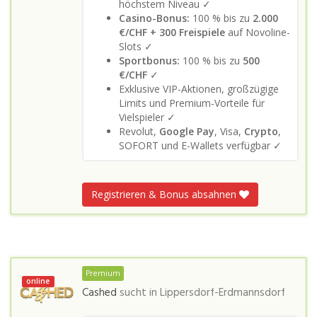
höchstem Niveau ✓
Casino-Bonus:
100 % bis zu
2.000
€/CHF + 300 Freispiele
auf Novoline-
Slots ✓
Sportbonus:
100 % bis zu
500
€/CHF
✓
Exklusive VIP-Aktionen, großzügige
Limits und Premium-Vorteile für
Vielspieler ✓
Revolut,
Google Pay
, Visa,
Crypto
,
SOFORT und E-Wallets verfügbar ✓
Registrieren & Bonus absahnen
Premium
online
Cashed
sucht in
Lippersdorf-Erdmannsdorf