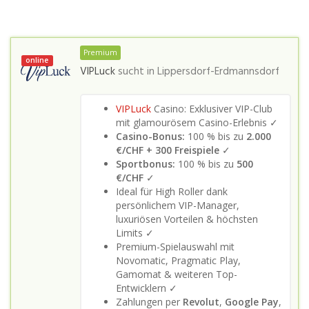
Premium
online
VIPLuck
sucht in
Lippersdorf-Erdmannsdorf
VIPLuck
Casino: Exklusiver VIP-Club
mit glamourösem Casino-Erlebnis ✓
Casino-Bonus:
100 % bis zu
2.000
€/CHF + 300 Freispiele
✓
Sportbonus:
100 % bis zu
500
€/CHF
✓
Ideal für High Roller dank
persönlichem VIP-Manager,
luxuriösen Vorteilen & höchsten
Limits ✓
Premium-Spielauswahl mit
Novomatic, Pragmatic Play,
Gamomat & weiteren Top-
Entwicklern ✓
Zahlungen per
Revolut
,
Google Pay
,