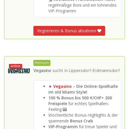
regelmäßige Boni und ein lohnendes
VIP-Programm
Registrieren & Bonus absahnen
Premium
online
Vegasino
sucht in
Lippersdorf-Erdmannsdorf
★
Vegasino
– Die Online-Spielhalle
im old Miami Style!
100 % Bonus bis 500 €/CHF
+
200
Freispiele
für echtes Spielhallen-
Feeling 🎰
Wöchentliche Bonus-Highlights & der
spannende
Bonus Crab
VIP-Programm
für treue Spieler und