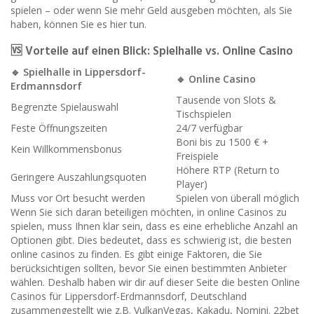
spielen – oder wenn Sie mehr Geld ausgeben möchten, als Sie
haben, können Sie es hier tun.
🆚 Vorteile auf einen Blick: Spielhalle vs. Online Casino
🔹
Spielhalle in Lippersdorf-
🔹
Online Casino
Erdmannsdorf
Tausende von Slots &
Begrenzte Spielauswahl
Tischspielen
Feste Öffnungszeiten
24/7 verfügbar
Boni bis zu 1500 € +
Kein Willkommensbonus
Freispiele
Höhere RTP (Return to
Geringere Auszahlungsquoten
Player)
Muss vor Ort besucht werden
Spielen von überall möglich
Wenn Sie sich daran beteiligen möchten, in online Casinos zu
spielen, muss Ihnen klar sein, dass es eine erhebliche Anzahl an
Optionen gibt. Dies bedeutet, dass es schwierig ist, die besten
online casinos zu finden. Es gibt einige Faktoren, die Sie
berücksichtigen sollten, bevor Sie einen bestimmten Anbieter
wählen. Deshalb haben wir dir auf dieser Seite die besten Online
Casinos für Lippersdorf-Erdmannsdorf, Deutschland
zusammengestellt wie z.B. VulkanVegas, Kakadu, Nomini. 22bet