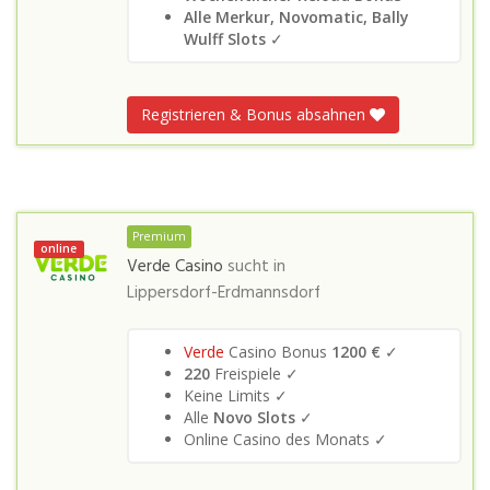
Alle Merkur, Novomatic, Bally
Wulff Slots
✓
Registrieren & Bonus absahnen
Premium
online
Verde Casino
sucht in
Lippersdorf-Erdmannsdorf
Verde
Casino Bonus
1200 €
✓
220
Freispiele ✓
Keine Limits ✓
Alle
Novo Slots
✓
Online Casino des Monats ✓