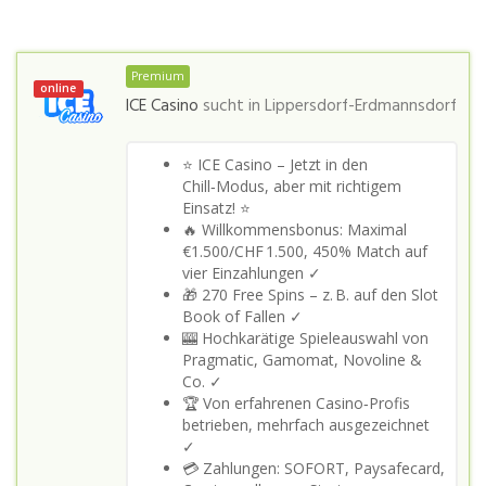
Premium
online
ICE Casino
sucht in
Lippersdorf-Erdmannsdorf
⭐ ICE Casino – Jetzt in den
Chill‑Modus, aber mit richtigem
Einsatz! ⭐
🔥 Willkommensbonus: Maximal
€1.500/CHF 1.500, 450% Match auf
vier Einzahlungen ✓
🎁 270 Free Spins – z. B. auf den Slot
Book of Fallen ✓
🎰 Hochkarätige Spieleauswahl von
Pragmatic, Gamomat, Novoline &
Co. ✓
🏆 Von erfahrenen Casino‑Profis
betrieben, mehrfach ausgezeichnet
✓
💳 Zahlungen: SOFORT, Paysafecard,