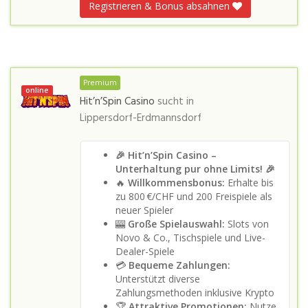
Registrieren & Bonus absahnen
Premium
online
Hit’n’Spin Casino
sucht in
Lippersdorf-Erdmannsdorf
🎉 Hit’n’Spin Casino –
Unterhaltung pur ohne Limits! 🎉
🔥
Willkommensbonus:
Erhalte bis
zu 800 €/CHF und 200 Freispiele als
neuer Spieler
🎰
Große Spielauswahl:
Slots von
Novo & Co., Tischspiele und Live-
Dealer-Spiele
💳
Bequeme Zahlungen:
Unterstützt diverse
Zahlungsmethoden inklusive Krypto
🏆
Attraktive Promotionen:
Nutze