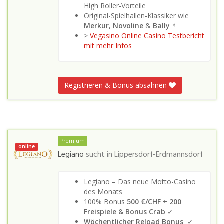
High Roller-Vorteile
Original-Spielhallen-Klassiker wie
Merkur
,
Novoline
&
Bally
🃏
>
Vegasino Online Casino Testbericht
mit mehr Infos
Registrieren & Bonus absahnen
Premium
online
Legiano
sucht in
Lippersdorf-Erdmannsdorf
Legiano – Das neue Motto-Casino
des Monats
100% Bonus
500 €/CHF + 200
Freispiele & Bonus Crab
✓
Wöchentlicher Reload Bonus
✓