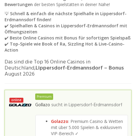
Bewertungen
der besten Spielstätten in deiner Nähe!
💡
Schnell & einfach die nächste Spielhalle in Lippersdorf-
Erdmannsdorf finden!
✔️
Spielhallen & Casinos in Lippersdorf-Erdmannsdorf mit
Öffnungszeiten
✔️
Beste Online Casinos mit Bonus für sofortigen Spielspaß
✔️
Top-Spiele wie Book of Ra, Sizzling Hot & Live-Casino-
Action
Das sind die Top 16 Online Casinos in
Deutschland,
Lippersdorf-Erdmannsdorf – Bonus
August 2026
Premium
online
Gollazo
sucht in
Lippersdorf-Erdmannsdorf
Golazzo
: Premium Casino & Wetten
mit über 5.000 Spielen & exklusivem
VIP-Bereich ✓