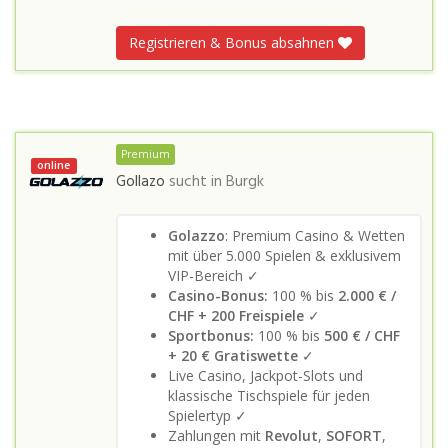
Registrieren & Bonus absahnen
Premium
online
Gollazo
sucht in
Burgk
Golazzo
: Premium Casino & Wetten
mit über 5.000 Spielen & exklusivem
VIP-Bereich ✓
Casino-Bonus:
100 % bis
2.000 € /
CHF + 200 Freispiele
✓
Sportbonus:
100 % bis
500 € / CHF
+ 20 € Gratiswette
✓
Live Casino, Jackpot-Slots und
klassische Tischspiele für jeden
Spielertyp ✓
Zahlungen mit
Revolut
,
SOFORT
,