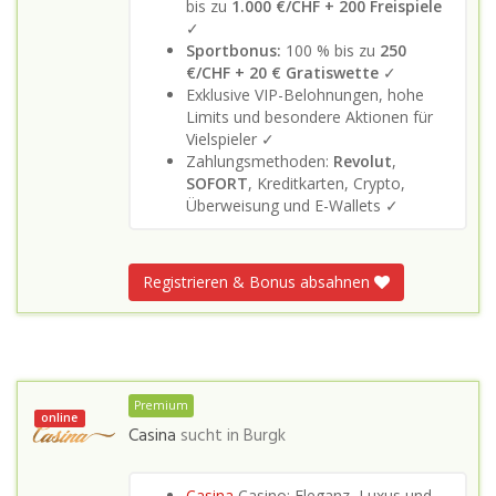
bis zu
1.000 €/CHF + 200 Freispiele
✓
Sportbonus:
100 % bis zu
250
€/CHF + 20 € Gratiswette
✓
Exklusive VIP-Belohnungen, hohe
Limits und besondere Aktionen für
Vielspieler ✓
Zahlungsmethoden:
Revolut
,
SOFORT
, Kreditkarten, Crypto,
Überweisung und E-Wallets ✓
Registrieren & Bonus absahnen
Premium
online
Casina
sucht in
Burgk
Casina
Casino: Eleganz, Luxus und