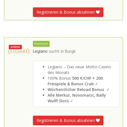
Registrieren & Bonus absahnen
Premium
online
Legiano
sucht in
Burgk
Legiano – Das neue Motto-Casino
des Monats
100% Bonus
500 €/CHF + 200
Freispiele & Bonus Crab
✓
Wöchentlicher Reload Bonus
✓
Alle Merkur, Novomatic, Bally
Wulff Slots
✓
Registrieren & Bonus absahnen