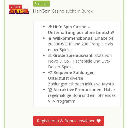
Premium
online
Hit’n’Spin Casino
sucht in
Burgk
🎉 Hit’n’Spin Casino –
Unterhaltung pur ohne Limits! 🎉
🔥
Willkommensbonus:
Erhalte bis
zu 800 €/CHF und 200 Freispiele als
neuer Spieler
🎰
Große Spielauswahl:
Slots von
Novo & Co., Tischspiele und Live-
Dealer-Spiele
💳
Bequeme Zahlungen:
Unterstützt diverse
Zahlungsmethoden inklusive Krypto
🏆
Attraktive Promotionen:
Nutze
regelmäßige Boni und ein lohnendes
VIP-Programm
Registrieren & Bonus absahnen