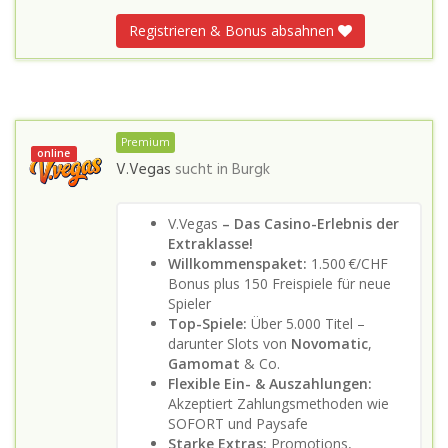
Registrieren & Bonus absahnen
Premium
online
V.Vegas
sucht in
Burgk
V.Vegas
– Das Casino-Erlebnis der
Extraklasse!
Willkommenspaket:
1.500 €/CHF
Bonus plus 150 Freispiele für neue
Spieler
Top-Spiele:
Über 5.000 Titel –
darunter Slots von
Novomatic
,
Gamomat
& Co.
Flexible Ein- & Auszahlungen:
Akzeptiert Zahlungsmethoden wie
SOFORT und Paysafe
Starke Extras:
Promotions,