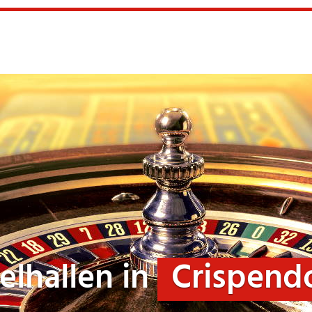
elhallen in
Crispend