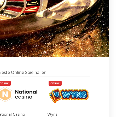
Beste Online Spielhallen:
online
online
ational Casino
Wyns