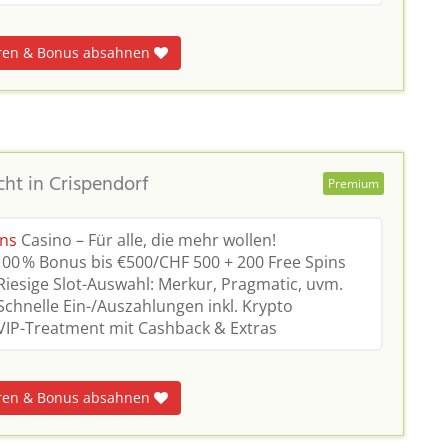
eren & Bonus absahnen
cht in
Crispendorf
Premium
ns
Casino – Für alle, die mehr wollen!
00 % Bonus bis €500/CHF 500 + 200 Free Spins
Riesige Slot-Auswahl: Merkur, Pragmatic, uvm.
Schnelle Ein-/Auszahlungen inkl. Krypto
VIP-Treatment mit Cashback & Extras
eren & Bonus absahnen