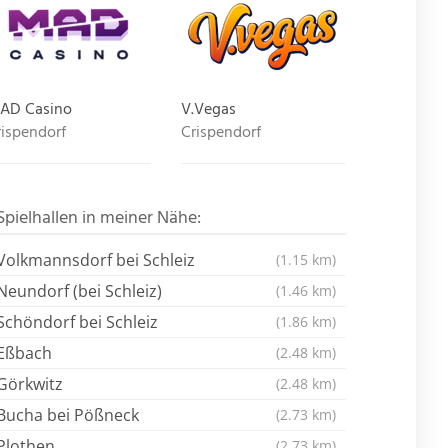
AD Casino
V.Vegas
rispendorf
Crispendorf
Spielhallen in meiner Nähe:
Volkmannsdorf bei Schleiz
(1.15 km)
Neundorf (bei Schleiz)
(1.46 km)
Schöndorf bei Schleiz
(1.86 km)
Eßbach
(2.48 km)
Görkwitz
(2.48 km)
Bucha bei Pößneck
(2.73 km)
Plothen
(2.73 km)