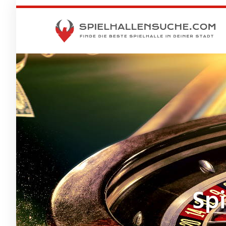
Skip
to
main
content
Spi