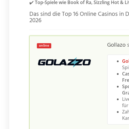
✔️
Top-Spiele wie Book of Ra, Sizzling Hot & L
Das sind die Top 16 Online Casinos in 
2026
Gollazo
online
Go
Spi
Ca
Fre
Sp
Gr
Liv
für
Za
Kar