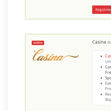
Registri
Casina
s
online
Ca
Un
Ca
Fre
Sp
Exk
Pre
Re
Wal