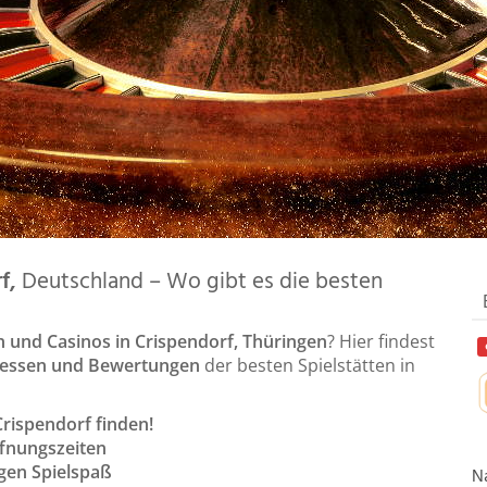
rf,
Deutschland – Wo gibt es die besten
en und Casinos in Crispendorf, Thüringen
? Hier findest
ressen und Bewertungen
der besten Spielstätten in
 Crispendorf finden!
ffnungszeiten
igen Spielspaß
N