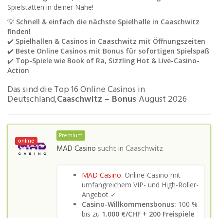
Spielstätten in deiner Nähe!
💡
Schnell & einfach die nächste Spielhalle in Caaschwitz
finden!
✔️
Spielhallen & Casinos in Caaschwitz mit Öffnungszeiten
✔️
Beste Online Casinos mit Bonus für sofortigen Spielspaß
✔️
Top-Spiele wie Book of Ra, Sizzling Hot & Live-Casino-
Action
Das sind die Top 16 Online Casinos in
Deutschland,
Caaschwitz – Bonus
August 2026
Premium
online
MAD Casino
sucht in
Caaschwitz
MAD Casino
: Online-Casino mit
umfangreichem VIP- und High-Roller-
Angebot ✓
Casino-Willkommensbonus:
100 %
bis zu
1.000 €/CHF + 200 Freispiele