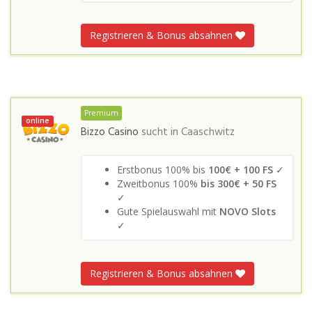
Registrieren & Bonus absahnen
Premium
online
Bizzo Casino
sucht in
Caaschwitz
Erstbonus 100% bis
100€ + 100 FS
✓
Zweitbonus 100%
bis 300€ + 50 FS
✓
Gute Spielauswahl mit
NOVO Slots
✓
Registrieren & Bonus absahnen