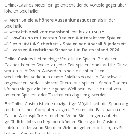
Online-Casinos bieten einige entscheidende Vorteile gegenüber
lokalen Spielhallen:
✅
Mehr Spiele & höhere Auszahlungsquoten
als in der
Spielhalle
✅
Attraktive Willkommensboni
von bis zu 1500 €
✅
Live-Casino mit echten Dealern & interaktiven Spielen
✅
Flexibilität & Sicherheit – Spielen von überall & jederzeit
✅
Lizenzen & rechtliche Sicherheit in Deutschland 2026
Online Casinos bieten einige Vorteile für Spieler. Bei diesen
Casinos können Spieler zu jeder Zeit spielen, ohne auf ihr Glück
warten zu müssen. Außerdem sind sie nicht auf den
wechselnden Verkehr in einem Spielkasino wie in Caaschwitz
angewiesen, sodass sie von überall aus spielen können. Zudem
können sie ganz in ihrer eigenen Welt sein, weil sie nicht von
anderen Spielern oder Zuschauern abgelengt werden.
Ein Online Casino ist eine einzigartige Möglichkeit, die Spannung
am heimischen Computer zu genießen und die Faszination der
Casino-Atmosphäre zu erleben. Wenn Sie sich gern auf eine
gefährliche Mission begeben, können Sie sogar im Casino
spielen – oder wenn Sie mehr Geld ausgeben möchten, als Sie
haben, können Sie es hier tun.