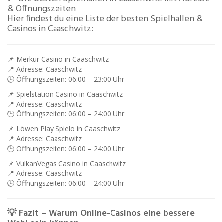
& Öffnungszeiten
Hier findest du eine Liste der besten Spielhallen &
Casinos in Caaschwitz:
📌 Merkur Casino in Caaschwitz
📍 Adresse: Caaschwitz
🕒 Öffnungszeiten: 06:00 – 23:00 Uhr
📌 Spielstation Casino in Caaschwitz
📍 Adresse: Caaschwitz
🕒 Öffnungszeiten: 06:00 – 24:00 Uhr
📌 Löwen Play Spielo in Caaschwitz
📍 Adresse: Caaschwitz
🕒 Öffnungszeiten: 06:00 – 24:00 Uhr
📌 VulkanVegas Casino in Caaschwitz
📍 Adresse: Caaschwitz
🕒 Öffnungszeiten: 06:00 – 24:00 Uhr
💡 Fazit – Warum Online-Casinos eine bessere