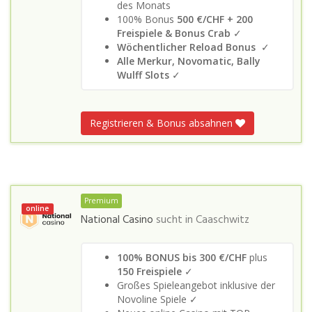
des Monats
100% Bonus
500 €/CHF + 200
Freispiele & Bonus Crab
✓
Wöchentlicher Reload Bonus
✓
Alle Merkur, Novomatic, Bally
Wulff Slots
✓
Registrieren & Bonus absahnen
Premium
online
National Casino
sucht in
Caaschwitz
100% BONUS bis 300 €/CHF
plus
150 Freispiele
✓
Großes Spieleangebot inklusive der
Novoline Spiele ✓