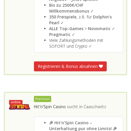
Bis zu 2500€/CHF
Willkommensbonus
✓
350 Freispiele
, z.B. für
Dolphin’s
Pearl
✓
ALLE Top-Games
>
Novomatic
✓
Pragmatic
✓
Viele Zahlungsmethoden mit
SOFORT und Crypto ✓
Registrieren & Bonus absahnen
Premium
online
Hit’n’Spin Casino
sucht in
Caaschwitz
🎉 Hit’n’Spin Casino –
Unterhaltung pur ohne Limits! 🎉