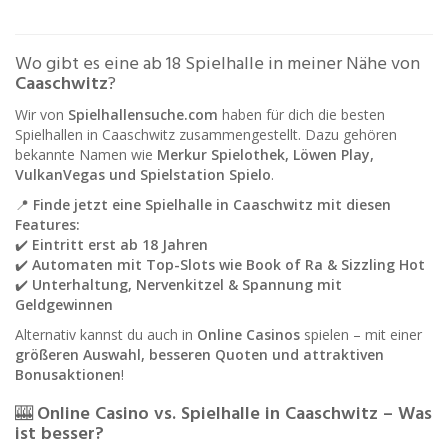
Wo gibt es eine ab 18 Spielhalle in meiner Nähe von
Caaschwitz
?
Wir von
Spielhallensuche.com
haben für dich die besten
Spielhallen in Caaschwitz zusammengestellt. Dazu gehören
bekannte Namen wie
Merkur Spielothek, Löwen Play,
VulkanVegas und Spielstation Spielo
.
📍
Finde jetzt eine Spielhalle in Caaschwitz mit diesen
Features:
✔️
Eintritt erst ab 18 Jahren
✔️
Automaten mit Top-Slots wie Book of Ra & Sizzling Hot
✔️
Unterhaltung, Nervenkitzel & Spannung mit
Geldgewinnen
Alternativ kannst du auch in
Online Casinos
spielen – mit einer
größeren Auswahl, besseren Quoten und attraktiven
Bonusaktionen
!
🎰
Online Casino vs. Spielhalle in Caaschwitz – Was
ist besser?