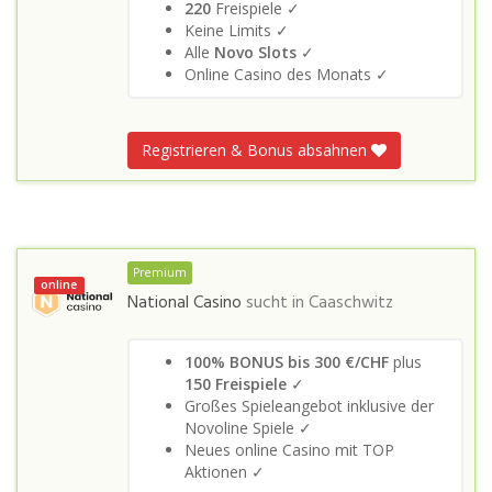
220
Freispiele ✓
Keine Limits ✓
Alle
Novo Slots
✓
Online Casino des Monats ✓
Registrieren & Bonus absahnen
Premium
online
National Casino
sucht in
Caaschwitz
100% BONUS bis 300 €/CHF
plus
150 Freispiele
✓
Großes Spieleangebot inklusive der
Novoline Spiele ✓
Neues online Casino mit TOP
Aktionen ✓