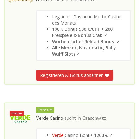
Legiano
sucht in
Caaschwitz
Legiano – Das neue Motto-Casino
des Monats
100% Bonus
500 €/CHF + 200
Freispiele & Bonus Crab
✓
Wöchentlicher Reload Bonus
✓
Alle Merkur, Novomatic, Bally
Wulff Slots
✓
Registrieren & Bonus absahnen
Premium
online
Verde Casino
sucht in
Caaschwitz
Verde
Casino Bonus
1200 €
✓