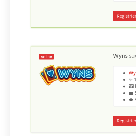
Registri
Wyns
su
online
Wy
✨ 1
🎰 
💼 
👑 
Registri