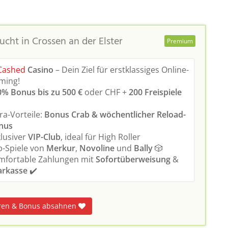
ucht in
Crossen an der Elster
Premium
Cashed
Casino
– Dein Ziel für erstklassiges Online-
ming!
0% Bonus bis zu 500 €
oder CHF +
200 Freispiele
ra-Vorteile:
Bonus Crab & wöchentlicher Reload-
nus
lusiver
VIP-Club
, ideal für High Roller
p-Spiele von
Merkur
,
Novoline
und
Bally
🎲
mfortable Zahlungen mit
Sofortüberweisung
&
arkasse
✔️
eren & Bonus absahnen