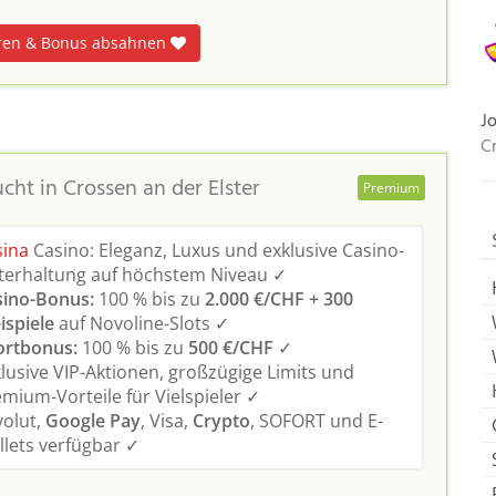
eren & Bonus absahnen
J
Cr
ucht in
Crossen an der Elster
Premium
sina
Casino: Eleganz, Luxus und exklusive Casino-
terhaltung auf höchstem Niveau ✓
sino-Bonus:
100 % bis zu
2.000 €/CHF + 300
ispiele
auf Novoline-Slots ✓
ortbonus:
100 % bis zu
500 €/CHF
✓
lusive VIP-Aktionen, großzügige Limits und
mium-Vorteile für Vielspieler ✓
volut,
Google Pay
, Visa,
Crypto
, SOFORT und E-
lets verfügbar ✓