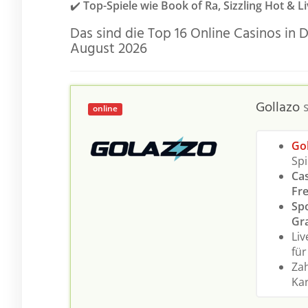
✔️
Top-Spiele wie Book of Ra, Sizzling Hot & L
Das sind die Top 16 Online Casinos in 
August 2026
Gollazo
online
Go
Spi
Ca
Fre
Sp
Gr
Liv
für
Za
Kar