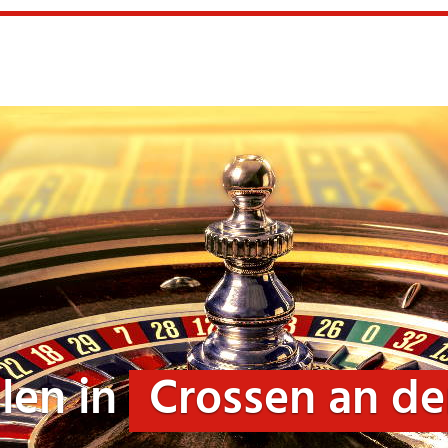
llen in
Crossen an der