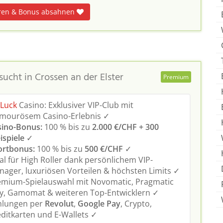
eren & Bonus absahnen
sucht in
Crossen an der Elster
Premium
PLuck
Casino: Exklusiver VIP-Club mit
amourösem Casino-Erlebnis ✓
sino-Bonus:
100 % bis zu
2.000 €/CHF + 300
ispiele
✓
ortbonus:
100 % bis zu
500 €/CHF
✓
al für High Roller dank persönlichem VIP-
ager, luxuriösen Vorteilen & höchsten Limits ✓
emium-Spielauswahl mit Novomatic, Pragmatic
ay, Gamomat & weiteren Top-Entwicklern ✓
hlungen per
Revolut
,
Google Pay
, Crypto,
ditkarten und E-Wallets ✓