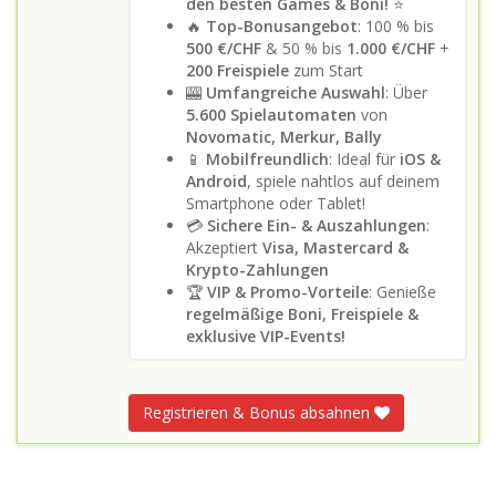
den besten Games & Boni!
⭐
🔥
Top-Bonusangebot
: 100 % bis
500 €/CHF
& 50 % bis
1.000 €/CHF
+
200 Freispiele
zum Start
🎰
Umfangreiche Auswahl
: Über
5.600 Spielautomaten
von
Novomatic, Merkur, Bally
📱
Mobilfreundlich
: Ideal für
iOS &
Android
, spiele nahtlos auf deinem
Smartphone oder Tablet!
💳
Sichere Ein- & Auszahlungen
:
Akzeptiert
Visa, Mastercard &
Krypto-Zahlungen
🏆
VIP & Promo-Vorteile
: Genieße
regelmäßige Boni, Freispiele &
exklusive VIP-Events!
Registrieren & Bonus absahnen