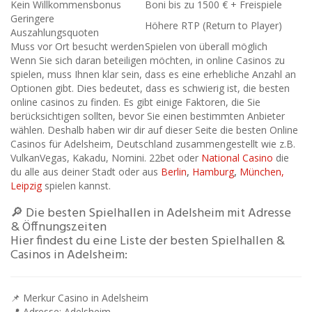
Kein Willkommensbonus
Boni bis zu 1500 € + Freispiele
Geringere
Höhere RTP (Return to Player)
Auszahlungsquoten
Muss vor Ort besucht werden
Spielen von überall möglich
Wenn Sie sich daran beteiligen möchten, in online Casinos zu
spielen, muss Ihnen klar sein, dass es eine erhebliche Anzahl an
Optionen gibt. Dies bedeutet, dass es schwierig ist, die besten
online casinos zu finden. Es gibt einige Faktoren, die Sie
berücksichtigen sollten, bevor Sie einen bestimmten Anbieter
wählen. Deshalb haben wir dir auf dieser Seite die besten Online
Casinos für Adelsheim, Deutschland zusammengestellt wie z.B.
VulkanVegas, Kakadu, Nomini. 22bet oder
National Casino
die
du alle aus deiner Stadt oder aus
Berlin
,
Hamburg
,
München,
Leipzig
spielen kannst.
🔎 Die besten Spielhallen in Adelsheim mit Adresse
& Öffnungszeiten
Hier findest du eine Liste der besten Spielhallen &
Casinos in Adelsheim:
📌 Merkur Casino in Adelsheim
📍 Adresse: Adelsheim