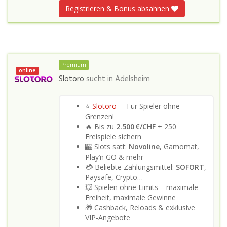
Registrieren & Bonus absahnen
Premium
online
Slotoro
sucht in
Adelsheim
⭐
Slotoro
– Für Spieler ohne
Grenzen!
🔥 Bis zu
2.500 €/CHF
+ 250
Freispiele sichern
🎰 Slots satt:
Novoline
, Gamomat,
Play’n GO & mehr
💳 Beliebte Zahlungsmittel:
SOFORT
,
Paysafe, Crypto…
💥 Spielen ohne Limits – maximale
Freiheit, maximale Gewinne
🎁 Cashback, Reloads & exklusive
VIP-Angebote