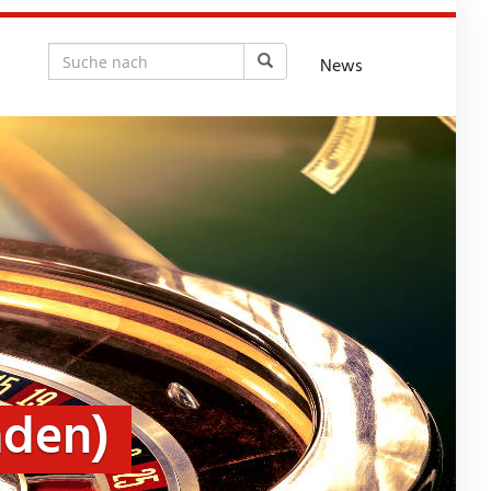
News
aden)