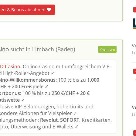
eren & Bonus absahnen
V
ino
sucht in
Limbach (Baden)
Premium
L
D Casino
: Online-Casino mit umfangreichem VIP-
d High-Roller-Angebot ✓
sino-Willkommensbonus:
100 % bis zu
1.000
HF + 200 Freispiele
✓
ortbonus:
100 % bis zu
250 €/CHF + 20 €
atiswette
✓
lusive VIP-Belohnungen, hohe Limits und
V
ondere Aktionen für Vielspieler ✓
L
hlungsmethoden:
Revolut
,
SOFORT
, Kreditkarten,
ypto, Überweisung und E-Wallets ✓