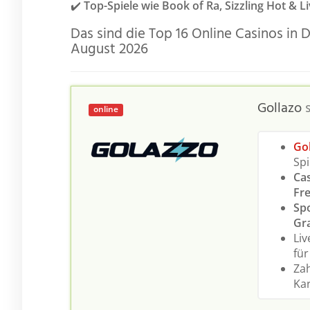
✔️
Top-Spiele wie Book of Ra, Sizzling Hot & L
Das sind die Top 16 Online Casinos in 
August 2026
Gollazo
online
Go
Spi
Ca
Fre
Sp
Gr
Liv
für
Za
Kar