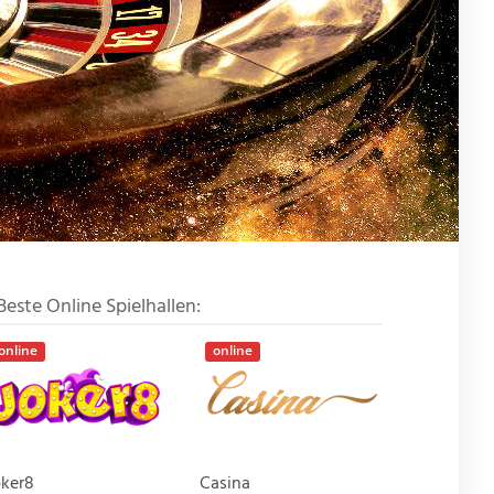
Beste Online Spielhallen:
online
online
oker8
Casina