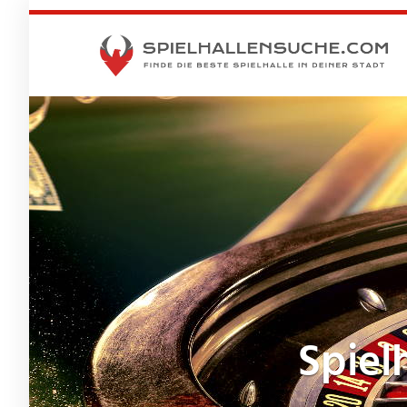
Skip
to
main
content
Spiel