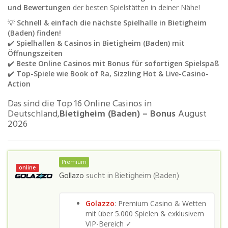
und Bewertungen
der besten Spielstätten in deiner Nähe!
💡
Schnell & einfach die nächste Spielhalle in Bietigheim
(Baden) finden!
✔️
Spielhallen & Casinos in Bietigheim (Baden) mit
Öffnungszeiten
✔️
Beste Online Casinos mit Bonus für sofortigen Spielspaß
✔️
Top-Spiele wie Book of Ra, Sizzling Hot & Live-Casino-
Action
Das sind die Top 16 Online Casinos in
Deutschland,
Bietigheim (Baden) – Bonus
August
2026
Premium
online
Gollazo
sucht in
Bietigheim (Baden)
Golazzo
: Premium Casino & Wetten
mit über 5.000 Spielen & exklusivem
VIP-Bereich ✓