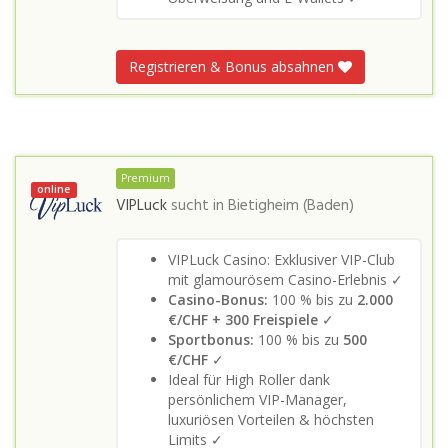
Registrieren & Bonus absahnen
Premium
online
VIPLuck
sucht in
Bietigheim (Baden)
VIPLuck Casino: Exklusiver VIP-Club
mit glamourösem Casino-Erlebnis ✓
Casino-Bonus:
100 % bis zu
2.000
€/CHF + 300 Freispiele
✓
Sportbonus:
100 % bis zu
500
€/CHF
✓
Ideal für High Roller dank
persönlichem VIP-Manager,
luxuriösen Vorteilen & höchsten
Limits ✓