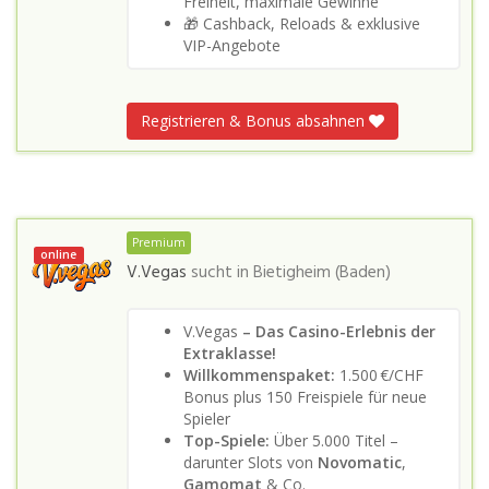
Freiheit, maximale Gewinne
🎁 Cashback, Reloads & exklusive
VIP-Angebote
Registrieren & Bonus absahnen
Premium
online
V.Vegas
sucht in
Bietigheim (Baden)
V.Vegas
– Das Casino-Erlebnis der
Extraklasse!
Willkommenspaket:
1.500 €/CHF
Bonus plus 150 Freispiele für neue
Spieler
Top-Spiele:
Über 5.000 Titel –
darunter Slots von
Novomatic
,
Gamomat
& Co.