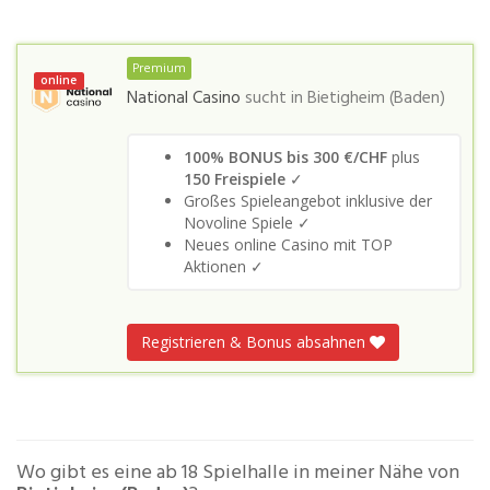
Premium
online
National Casino
sucht in
Bietigheim (Baden)
100% BONUS bis 300 €/CHF
plus
150 Freispiele
✓
Großes Spieleangebot inklusive der
Novoline Spiele ✓
Neues online Casino mit TOP
Aktionen ✓
Registrieren & Bonus absahnen
Wo gibt es eine ab 18 Spielhalle in meiner Nähe von