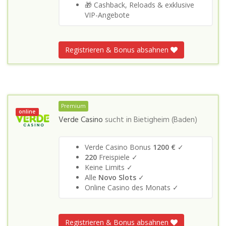
🎁 Cashback, Reloads & exklusive
VIP-Angebote
Registrieren & Bonus absahnen
Premium
online
Verde Casino
sucht in
Bietigheim (Baden)
Verde Casino Bonus
1200 €
✓
220
Freispiele ✓
Keine Limits ✓
Alle
Novo Slots
✓
Online Casino des Monats ✓
Registrieren & Bonus absahnen