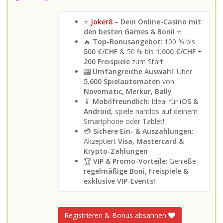
⭐
Joker8
– Dein Online-Casino mit
den besten Games & Boni!
⭐
🔥
Top-Bonusangebot
: 100 % bis
500 €/CHF
& 50 % bis
1.000 €/CHF
+
200 Freispiele
zum Start
🎰
Umfangreiche Auswahl
: Über
5.600 Spielautomaten
von
Novomatic, Merkur, Bally
📱
Mobilfreundlich
: Ideal für
iOS &
Android
, spiele nahtlos auf deinem
Smartphone oder Tablet!
💳
Sichere Ein- & Auszahlungen
:
Akzeptiert
Visa, Mastercard &
Krypto-Zahlungen
🏆
VIP & Promo-Vorteile
: Genieße
regelmäßige Boni, Freispiele &
exklusive VIP-Events!
Registrieren & Bonus absahnen