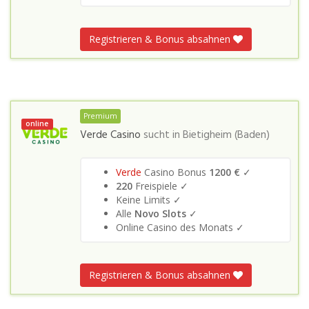
Registrieren & Bonus absahnen
Premium
online
Verde Casino
sucht in
Bietigheim (Baden)
Verde
Casino Bonus
1200 €
✓
220
Freispiele ✓
Keine Limits ✓
Alle
Novo Slots
✓
Online Casino des Monats ✓
Registrieren & Bonus absahnen