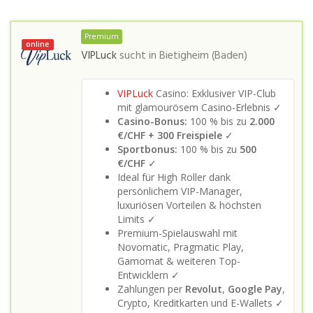
Premium
online
VIPLuck
sucht in
Bietigheim (Baden)
VIPLuck
Casino: Exklusiver VIP-Club
mit glamourösem Casino-Erlebnis ✓
Casino-Bonus:
100 % bis zu
2.000
€/CHF + 300 Freispiele
✓
Sportbonus:
100 % bis zu
500
€/CHF
✓
Ideal für High Roller dank
persönlichem VIP-Manager,
luxuriösen Vorteilen & höchsten
Limits ✓
Premium-Spielauswahl mit
Novomatic, Pragmatic Play,
Gamomat & weiteren Top-
Entwicklern ✓
Zahlungen per
Revolut
,
Google Pay
,
Crypto, Kreditkarten und E-Wallets ✓