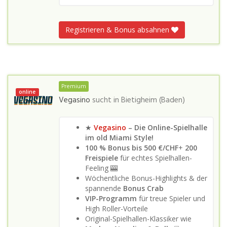
Registrieren & Bonus absahnen
Premium
online
Vegasino
sucht in
Bietigheim (Baden)
★
Vegasino
– Die Online-Spielhalle
im old Miami Style!
100 % Bonus bis 500 €/CHF
+
200
Freispiele
für echtes Spielhallen-
Feeling 🎰
Wöchentliche Bonus-Highlights & der
spannende
Bonus Crab
VIP-Programm
für treue Spieler und
High Roller-Vorteile
Original-Spielhallen-Klassiker wie