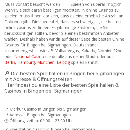
Muss vor Ort besucht werden
Spielen von überall möglich
Wenn Sie sich daran beteiligen möchten, in online Casinos zu
spielen, muss Ihnen klar sein, dass es eine erhebliche Anzahl an
Optionen gibt. Dies bedeutet, dass es schwierig ist, die besten
online casinos zu finden. Es gibt einige Faktoren, die Sie
berücksichtigen sollten, bevor Sie einen bestimmten Anbieter
wählen. Deshalb haben wir dir auf dieser Seite die besten Online
Casinos für Bingen bei Sigmaringen, Deutschland
zusammengestellt wie z.B. VulkanVegas, Kakadu, Nomini. 22bet
oder
National Casino
die du alle aus deiner Stadt oder aus
Berlin
,
Hamburg
,
München,
Leipzig
spielen kannst.
🔎 Die besten Spielhallen in Bingen bei Sigmaringen
mit Adresse & Öffnungszeiten
Hier findest du eine Liste der besten Spielhallen &
Casinos in Bingen bei Sigmaringen:
📌 Merkur Casino in Bingen bei Sigmaringen
📍 Adresse: Bingen bei Sigmaringen
🕒 Öffnungszeiten: 06:00 – 23:00 Uhr
📌 Spielstation Casino in Bingen bei Sigmaringen