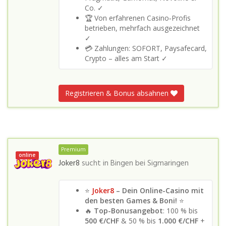
Co. ✓
🏆 Von erfahrenen Casino‑Profis
betrieben, mehrfach ausgezeichnet
✓
💳 Zahlungen: SOFORT, Paysafecard,
Crypto – alles am Start ✓
Registrieren & Bonus absahnen
Premium
online
Joker8
sucht in
Bingen bei Sigmaringen
⭐
Joker8
– Dein Online-Casino mit
den besten Games & Boni!
⭐
🔥
Top-Bonusangebot
: 100 % bis
500 €/CHF
& 50 % bis
1.000 €/CHF
+