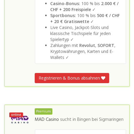
Casino-Bonus:
100 % bis
2.000 € /
CHF + 200 Freispiele
✓
Sportbonus:
100 % bis
500 € / CHF
+ 20 € Gratiswette
✓
Live Casino, Jackpot-Slots und
klassische Tischspiele für jeden
Spielertyp ✓
Zahlungen mit
Revolut
,
SOFORT
,
Kryptowährungen, Karten und E-
Wallets ✓
Registrieren & Bonus absahnen
Premium
online
MAD Casino
sucht in
Bingen bei Sigmaringen