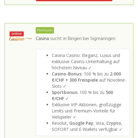
Premium
online
Casina
sucht in
Bingen bei Sigmaringen
Casina Casino: Eleganz, Luxus und
exklusive Casino-Unterhaltung auf
höchstem Niveau ✓
Casino-Bonus:
100 % bis zu
2.000
€/CHF + 300 Freispiele
auf Novoline-
Slots ✓
Sportbonus:
100 % bis zu
500
€/CHF
✓
Exklusive VIP-Aktionen, großzügige
Limits und Premium-Vorteile für
Vielspieler ✓
Revolut,
Google Pay
, Visa,
Crypto
,
SOFORT und E-Wallets verfügbar ✓