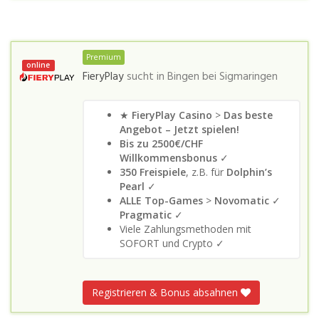
Premium
online
FieryPlay
sucht in
Bingen bei Sigmaringen
★
FieryPlay Casino
>
Das beste
Angebot – Jetzt spielen!
Bis zu 2500€/CHF
Willkommensbonus
✓
350 Freispiele
, z.B. für
Dolphin’s
Pearl
✓
ALLE Top-Games
>
Novomatic
✓
Pragmatic
✓
Viele Zahlungsmethoden mit
SOFORT und Crypto ✓
Registrieren & Bonus absahnen