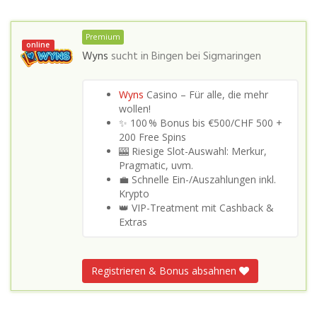
Premium
online
Wyns
sucht in
Bingen bei Sigmaringen
Wyns
Casino – Für alle, die mehr
wollen!
✨ 100 % Bonus bis €500/CHF 500 +
200 Free Spins
🎰 Riesige Slot-Auswahl: Merkur,
Pragmatic, uvm.
💼 Schnelle Ein-/Auszahlungen inkl.
Krypto
👑 VIP-Treatment mit Cashback &
Extras
Registrieren & Bonus absahnen