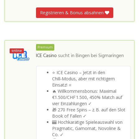
Registrieren & Bonus absahnen
Premium
online
ICE Casino
sucht in
Bingen bei Sigmaringen
⭐ ICE Casino – Jetzt in den
Chill‑Modus, aber mit richtigem
Einsatz! ⭐
🔥 Willkommensbonus: Maximal
€1.500/CHF 1.500, 450% Match auf
vier Einzahlungen ✓
🎁 270 Free Spins – z. B. auf den Slot
Book of Fallen ✓
🎰 Hochkarätige Spieleauswahl von
Pragmatic, Gamomat, Novoline &
Co. ✓