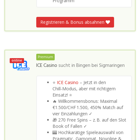
Programm
Registrieren & Bonus absahnen
Premium
online
ICE Casino
sucht in
Bingen bei Sigmaringen
⭐
ICE Casino
– Jetzt in den
Chill‑Modus, aber mit richtigem
Einsatz! ⭐
🔥 Willkommensbonus: Maximal
€1.500/CHF 1.500, 450% Match auf
vier Einzahlungen ✓
🎁 270 Free Spins – z. B. auf den Slot
Book of Fallen ✓
🎰 Hochkarätige Spieleauswahl von
Pragmatic, Gamomat, Novoline &