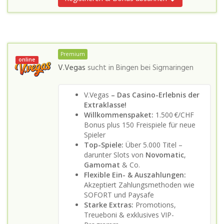
Premium
online
V.Vegas
sucht in
Bingen bei Sigmaringen
V.Vegas
– Das Casino-Erlebnis der
Extraklasse!
Willkommenspaket:
1.500 €/CHF
Bonus plus 150 Freispiele für neue
Spieler
Top-Spiele:
Über 5.000 Titel –
darunter Slots von
Novomatic
,
Gamomat
& Co.
Flexible Ein- & Auszahlungen:
Akzeptiert Zahlungsmethoden wie
SOFORT und Paysafe
Starke Extras:
Promotions,
Treueboni & exklusives VIP-