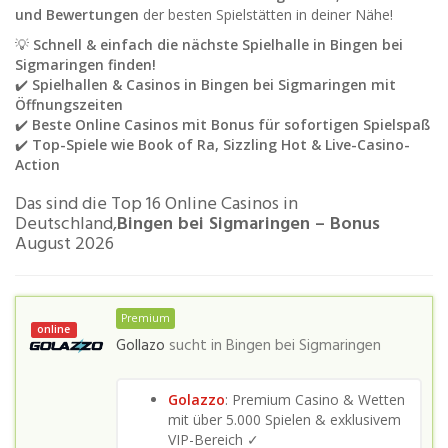
und Bewertungen
der besten Spielstätten in deiner Nähe!
💡
Schnell & einfach die nächste Spielhalle in Bingen bei
Sigmaringen finden!
✔️
Spielhallen & Casinos in Bingen bei Sigmaringen mit
Öffnungszeiten
✔️
Beste Online Casinos mit Bonus für sofortigen Spielspaß
✔️
Top-Spiele wie Book of Ra, Sizzling Hot & Live-Casino-
Action
Das sind die Top 16 Online Casinos in
Deutschland,
Bingen bei Sigmaringen – Bonus
August 2026
Premium
online
Gollazo
sucht in
Bingen bei Sigmaringen
Golazzo
: Premium Casino & Wetten
mit über 5.000 Spielen & exklusivem
VIP-Bereich ✓