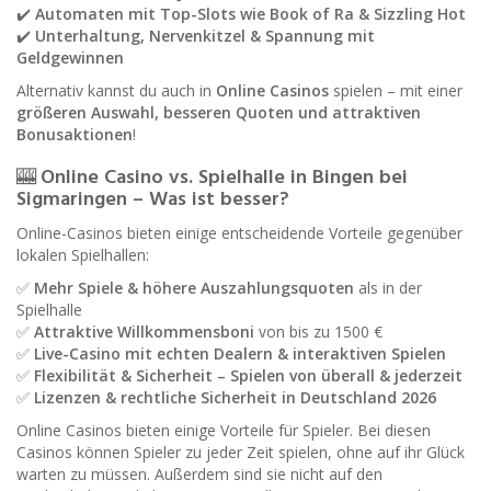
✔️
Automaten mit Top-Slots wie Book of Ra & Sizzling Hot
✔️
Unterhaltung, Nervenkitzel & Spannung mit
Geldgewinnen
Alternativ kannst du auch in
Online Casinos
spielen – mit einer
größeren Auswahl, besseren Quoten und attraktiven
Bonusaktionen
!
🎰
Online Casino vs. Spielhalle in Bingen bei
Sigmaringen – Was ist besser?
Online-Casinos bieten einige entscheidende Vorteile gegenüber
lokalen Spielhallen:
✅
Mehr Spiele & höhere Auszahlungsquoten
als in der
Spielhalle
✅
Attraktive Willkommensboni
von bis zu 1500 €
✅
Live-Casino mit echten Dealern & interaktiven Spielen
✅
Flexibilität & Sicherheit – Spielen von überall & jederzeit
✅
Lizenzen & rechtliche Sicherheit in Deutschland 2026
Online Casinos bieten einige Vorteile für Spieler. Bei diesen
Casinos können Spieler zu jeder Zeit spielen, ohne auf ihr Glück
warten zu müssen. Außerdem sind sie nicht auf den