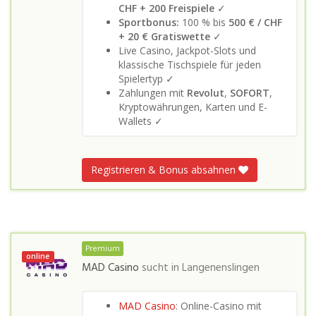
CHF + 200 Freispiele
✓
Sportbonus:
100 % bis
500 € / CHF
+ 20 € Gratiswette
✓
Live Casino, Jackpot-Slots und
klassische Tischspiele für jeden
Spielertyp ✓
Zahlungen mit
Revolut
,
SOFORT
,
Kryptowährungen, Karten und E-
Wallets ✓
Registrieren & Bonus absahnen
Premium
online
MAD Casino
sucht in
Langenenslingen
MAD Casino
: Online-Casino mit