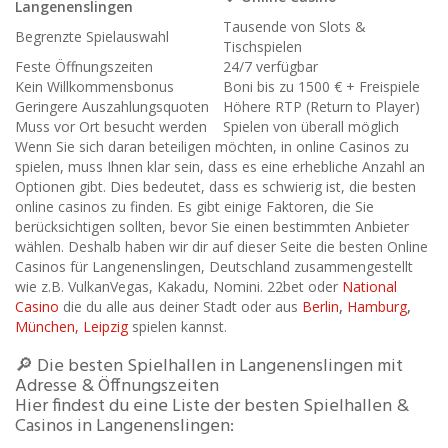
Langenenslingen
Tausende von Slots &
Begrenzte Spielauswahl
Tischspielen
Feste Öffnungszeiten
24/7 verfügbar
Kein Willkommensbonus
Boni bis zu 1500 € + Freispiele
Geringere Auszahlungsquoten
Höhere RTP (Return to Player)
Muss vor Ort besucht werden
Spielen von überall möglich
Wenn Sie sich daran beteiligen möchten, in online Casinos zu
spielen, muss Ihnen klar sein, dass es eine erhebliche Anzahl an
Optionen gibt. Dies bedeutet, dass es schwierig ist, die besten
online casinos zu finden. Es gibt einige Faktoren, die Sie
berücksichtigen sollten, bevor Sie einen bestimmten Anbieter
wählen. Deshalb haben wir dir auf dieser Seite die besten Online
Casinos für Langenenslingen, Deutschland zusammengestellt
wie z.B. VulkanVegas, Kakadu, Nomini. 22bet oder
National
Casino
die du alle aus deiner Stadt oder aus
Berlin
,
Hamburg
,
München,
Leipzig
spielen kannst.
🔎 Die besten Spielhallen in Langenenslingen mit
Adresse & Öffnungszeiten
Hier findest du eine Liste der besten Spielhallen &
Casinos in Langenenslingen: