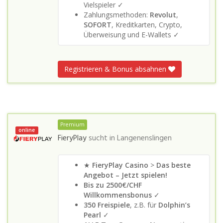
Vielspieler ✓
Zahlungsmethoden:
Revolut
,
SOFORT
, Kreditkarten, Crypto,
Überweisung und E-Wallets ✓
Registrieren & Bonus absahnen
Premium
online
FieryPlay
sucht in
Langenenslingen
★
FieryPlay Casino
>
Das beste
Angebot – Jetzt spielen!
Bis zu 2500€/CHF
Willkommensbonus
✓
350 Freispiele
, z.B. für
Dolphin’s
Pearl
✓