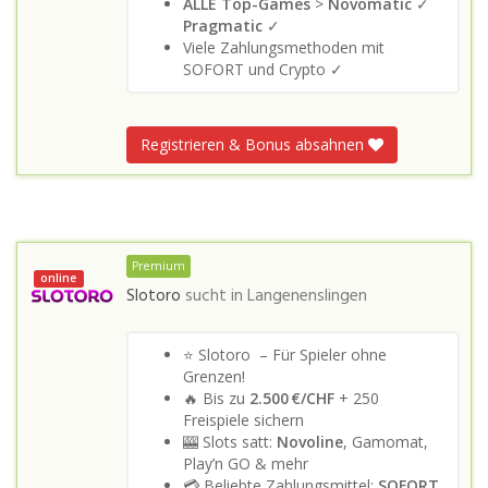
ALLE Top-Games
>
Novomatic
✓
Pragmatic
✓
Viele Zahlungsmethoden mit
SOFORT und Crypto ✓
Registrieren & Bonus absahnen
Premium
online
Slotoro
sucht in
Langenenslingen
⭐ Slotoro – Für Spieler ohne
Grenzen!
🔥 Bis zu
2.500 €/CHF
+ 250
Freispiele sichern
🎰 Slots satt:
Novoline
, Gamomat,
Play’n GO & mehr
💳 Beliebte Zahlungsmittel:
SOFORT
,