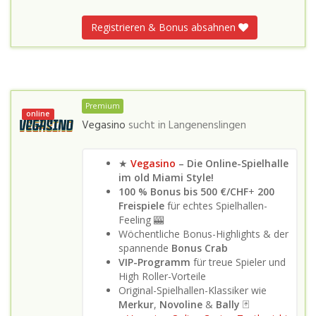
Registrieren & Bonus absahnen
Premium
online
Vegasino
sucht in
Langenenslingen
★
Vegasino
– Die Online-Spielhalle
im old Miami Style!
100 % Bonus bis 500 €/CHF
+
200
Freispiele
für echtes Spielhallen-
Feeling 🎰
Wöchentliche Bonus-Highlights & der
spannende
Bonus Crab
VIP-Programm
für treue Spieler und
High Roller-Vorteile
Original-Spielhallen-Klassiker wie
Merkur
,
Novoline
&
Bally
🃏