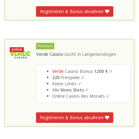
Registrieren & Bonus absahnen
Premium
online
Verde Casino
sucht in
Langenenslingen
Verde
Casino Bonus
1200 €
✓
220
Freispiele ✓
Keine Limits ✓
Alle
Novo Slots
✓
Online Casino des Monats ✓
Registrieren & Bonus absahnen