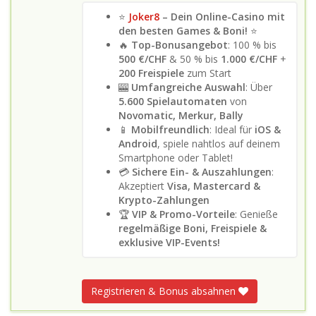
⭐
Joker8
– Dein Online-Casino mit
den besten Games & Boni!
⭐
🔥
Top-Bonusangebot
: 100 % bis
500 €/CHF
& 50 % bis
1.000 €/CHF
+
200 Freispiele
zum Start
🎰
Umfangreiche Auswahl
: Über
5.600 Spielautomaten
von
Novomatic, Merkur, Bally
📱
Mobilfreundlich
: Ideal für
iOS &
Android
, spiele nahtlos auf deinem
Smartphone oder Tablet!
💳
Sichere Ein- & Auszahlungen
:
Akzeptiert
Visa, Mastercard &
Krypto-Zahlungen
🏆
VIP & Promo-Vorteile
: Genieße
regelmäßige Boni, Freispiele &
exklusive VIP-Events!
Registrieren & Bonus absahnen