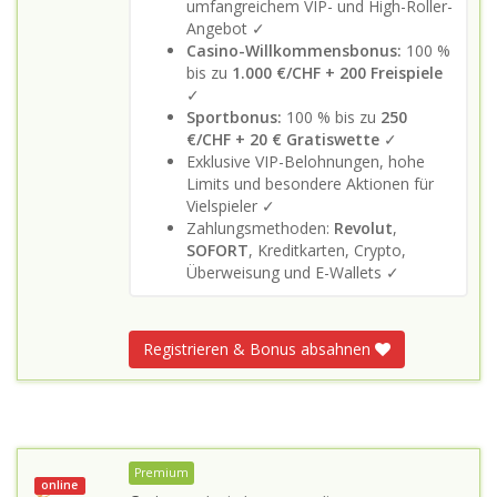
umfangreichem VIP- und High-Roller-
Angebot ✓
Casino-Willkommensbonus:
100 %
bis zu
1.000 €/CHF + 200 Freispiele
✓
Sportbonus:
100 % bis zu
250
€/CHF + 20 € Gratiswette
✓
Exklusive VIP-Belohnungen, hohe
Limits und besondere Aktionen für
Vielspieler ✓
Zahlungsmethoden:
Revolut
,
SOFORT
, Kreditkarten, Crypto,
Überweisung und E-Wallets ✓
Registrieren & Bonus absahnen
Premium
online