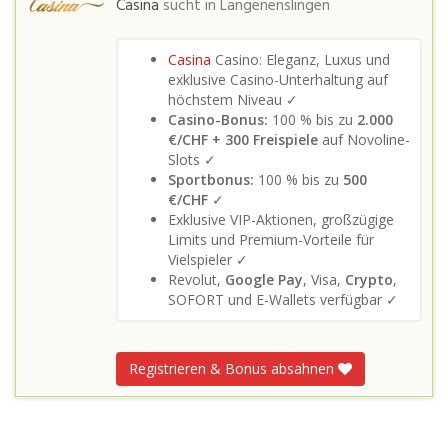
Casina
sucht in
Langenenslingen
Casina
Casino: Eleganz, Luxus und
exklusive Casino-Unterhaltung auf
höchstem Niveau ✓
Casino-Bonus:
100 % bis zu
2.000
€/CHF + 300 Freispiele
auf Novoline-
Slots ✓
Sportbonus:
100 % bis zu
500
€/CHF
✓
Exklusive VIP-Aktionen, großzügige
Limits und Premium-Vorteile für
Vielspieler ✓
Revolut,
Google Pay
, Visa,
Crypto
,
SOFORT und E-Wallets verfügbar ✓
Registrieren & Bonus absahnen