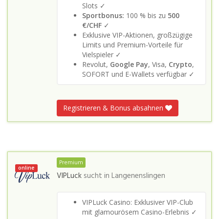
Slots ✓
Sportbonus:
100 % bis zu
500
€/CHF
✓
Exklusive VIP-Aktionen, großzügige
Limits und Premium-Vorteile für
Vielspieler ✓
Revolut,
Google Pay
, Visa,
Crypto
,
SOFORT und E-Wallets verfügbar ✓
Registrieren & Bonus absahnen
Premium
online
VIPLuck
sucht in
Langenenslingen
VIPLuck Casino: Exklusiver VIP-Club
mit glamourösem Casino-Erlebnis ✓