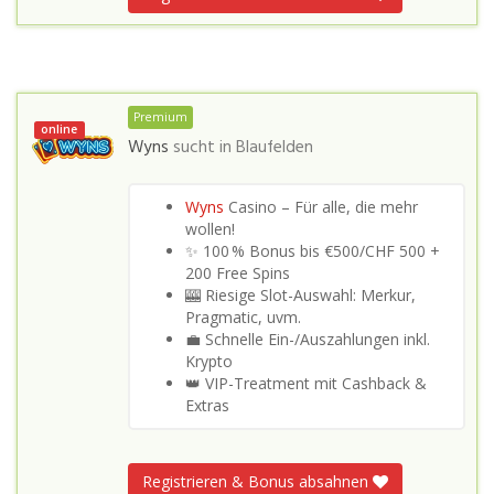
Premium
online
Wyns
sucht in
Blaufelden
Wyns
Casino – Für alle, die mehr
wollen!
✨ 100 % Bonus bis €500/CHF 500 +
200 Free Spins
🎰 Riesige Slot-Auswahl: Merkur,
Pragmatic, uvm.
💼 Schnelle Ein-/Auszahlungen inkl.
Krypto
👑 VIP-Treatment mit Cashback &
Extras
Registrieren & Bonus absahnen