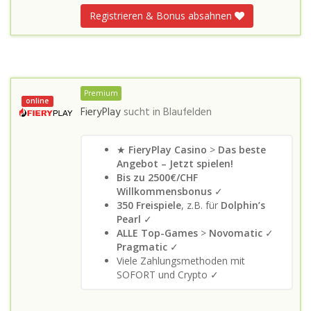
Registrieren & Bonus absahnen
Premium
online
FieryPlay
sucht in
Blaufelden
★
FieryPlay Casino
>
Das beste
Angebot – Jetzt spielen!
Bis zu 2500€/CHF
Willkommensbonus
✓
350 Freispiele
, z.B. für
Dolphin’s
Pearl
✓
ALLE Top-Games
>
Novomatic
✓
Pragmatic
✓
Viele Zahlungsmethoden mit
SOFORT und Crypto ✓