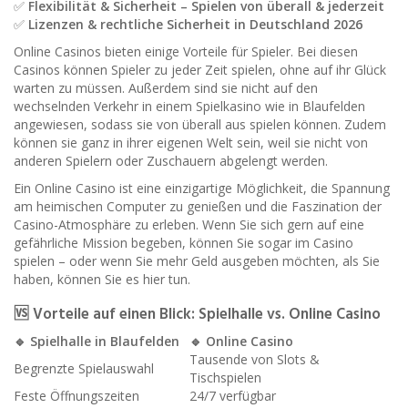
✅
Flexibilität & Sicherheit – Spielen von überall & jederzeit
✅
Lizenzen & rechtliche Sicherheit in Deutschland 2026
Online Casinos bieten einige Vorteile für Spieler. Bei diesen
Casinos können Spieler zu jeder Zeit spielen, ohne auf ihr Glück
warten zu müssen. Außerdem sind sie nicht auf den
wechselnden Verkehr in einem Spielkasino wie in Blaufelden
angewiesen, sodass sie von überall aus spielen können. Zudem
können sie ganz in ihrer eigenen Welt sein, weil sie nicht von
anderen Spielern oder Zuschauern abgelengt werden.
Ein Online Casino ist eine einzigartige Möglichkeit, die Spannung
am heimischen Computer zu genießen und die Faszination der
Casino-Atmosphäre zu erleben. Wenn Sie sich gern auf eine
gefährliche Mission begeben, können Sie sogar im Casino
spielen – oder wenn Sie mehr Geld ausgeben möchten, als Sie
haben, können Sie es hier tun.
🆚 Vorteile auf einen Blick: Spielhalle vs. Online Casino
🔹
Spielhalle in Blaufelden
🔹
Online Casino
Tausende von Slots &
Begrenzte Spielauswahl
Tischspielen
Feste Öffnungszeiten
24/7 verfügbar