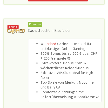
Premium
online
Cashed
sucht in
Blaufelden
★
Cashed
Casino
– Dein Ziel für
erstklassiges Online-Gaming!
100% Bonus bis zu 500 €
oder CHF
+
200 Freispiele
🤑
Extra-Vorteile:
Bonus Crab &
wöchentlicher Reload-Bonus
Exklusiver
VIP-Club
, ideal für High
Roller
Top-Spiele von
Merkur
,
Novoline
und
Bally
🎲
Komfortable Zahlungen mit
Sofortüberweisung
&
Sparkasse
✔️