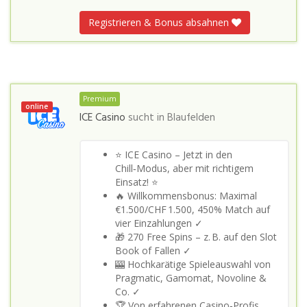
Registrieren & Bonus absahnen
Premium
online
ICE Casino
sucht in
Blaufelden
⭐ ICE Casino – Jetzt in den
Chill‑Modus, aber mit richtigem
Einsatz! ⭐
🔥 Willkommensbonus: Maximal
€1.500/CHF 1.500, 450% Match auf
vier Einzahlungen ✓
🎁 270 Free Spins – z. B. auf den Slot
Book of Fallen ✓
🎰 Hochkarätige Spieleauswahl von
Pragmatic, Gamomat, Novoline &
Co. ✓
🏆 Von erfahrenen Casino‑Profis