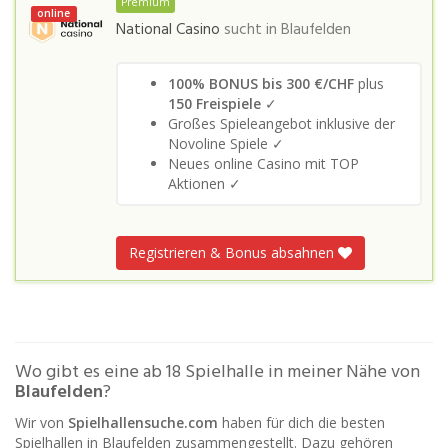
Premium
online
National Casino
sucht in
Blaufelden
100% BONUS bis 300 €/CHF
plus
150 Freispiele
✓
Großes Spieleangebot inklusive der
Novoline Spiele ✓
Neues online Casino mit TOP
Aktionen ✓
Registrieren & Bonus absahnen
Wo gibt es eine ab 18 Spielhalle in meiner Nähe von
Blaufelden
?
Wir von
Spielhallensuche.com
haben für dich die besten
Spielhallen in Blaufelden zusammengestellt. Dazu gehören