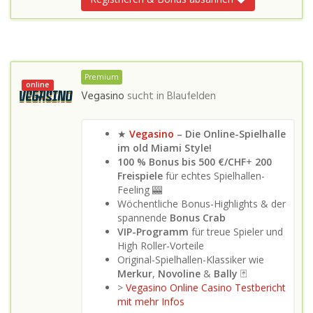
Premium
online
Vegasino
sucht in
Blaufelden
★
Vegasino
– Die Online-Spielhalle
im old Miami Style!
100 % Bonus bis 500 €/CHF
+
200
Freispiele
für echtes Spielhallen-
Feeling 🎰
Wöchentliche Bonus-Highlights & der
spannende
Bonus Crab
VIP-Programm
für treue Spieler und
High Roller-Vorteile
Original-Spielhallen-Klassiker wie
Merkur
,
Novoline
&
Bally
🃏
>
Vegasino Online Casino Testbericht
mit mehr Infos