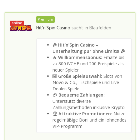
Premium
online
Hit’n’Spin Casino
sucht in
Blaufelden
🎉 Hit’n’Spin Casino –
Unterhaltung pur ohne Limits! 🎉
🔥
Willkommensbonus:
Erhalte bis
zu 800 €/CHF und 200 Freispiele als
neuer Spieler
🎰
Große Spielauswahl:
Slots von
Novo & Co., Tischspiele und Live-
Dealer-Spiele
💳
Bequeme Zahlungen:
Unterstützt diverse
Zahlungsmethoden inklusive Krypto
🏆
Attraktive Promotionen:
Nutze
regelmäßige Boni und ein lohnendes
VIP-Programm