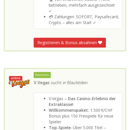
betrieben, mehrfach ausgezeichnet
✓
💳 Zahlungen: SOFORT, Paysafecard,
Crypto – alles am Start ✓
Registrieren & Bonus absahnen
Premium
online
V.Vegas
sucht in
Blaufelden
V.Vegas
– Das Casino-Erlebnis der
Extraklasse!
Willkommenspaket:
1.500 €/CHF
Bonus plus 150 Freispiele für neue
Spieler
Top-Spiele:
Über 5.000 Titel –