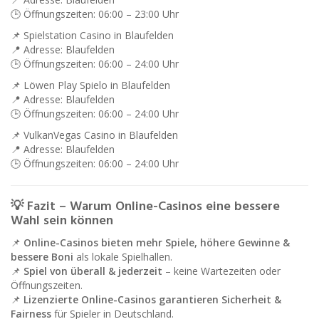
🕒 Öffnungszeiten: 06:00 – 23:00 Uhr
📌 Spielstation Casino in Blaufelden
📍 Adresse: Blaufelden
🕒 Öffnungszeiten: 06:00 – 24:00 Uhr
📌 Löwen Play Spielo in Blaufelden
📍 Adresse: Blaufelden
🕒 Öffnungszeiten: 06:00 – 24:00 Uhr
📌 VulkanVegas Casino in Blaufelden
📍 Adresse: Blaufelden
🕒 Öffnungszeiten: 06:00 – 24:00 Uhr
💡 Fazit – Warum Online-Casinos eine bessere
Wahl sein können
📌
Online-Casinos bieten mehr Spiele, höhere Gewinne &
bessere Boni
als lokale Spielhallen.
📌
Spiel von überall & jederzeit
– keine Wartezeiten oder
Öffnungszeiten.
📌
Lizenzierte Online-Casinos garantieren Sicherheit &
Fairness
für Spieler in Deutschland.