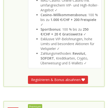
MAD Casino: Online-Casino mit
umfangreichem VIP- und High-Roller-
Angebot ✓
Casino-Willkommensbonus:
100 %
bis zu
1.000 €/CHF + 200 Freispiele
✓
Sportbonus:
100 % bis zu
250
€/CHF + 20 € Gratiswette
✓
Exklusive VIP-Belohnungen, hohe
Limits und besondere Aktionen für
Vielspieler ✓
Zahlungsmethoden:
Revolut
,
SOFORT
, Kreditkarten, Crypto,
Überweisung und E-Wallets ✓
Registrieren & Bonus absahnen
Premium