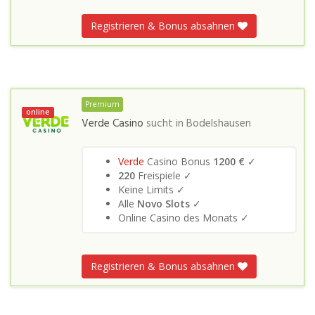
Registrieren & Bonus absahnen
Premium
online
Verde Casino
sucht in
Bodelshausen
Verde
Casino Bonus
1200 €
✓
220
Freispiele ✓
Keine Limits ✓
Alle
Novo Slots
✓
Online Casino des Monats ✓
Registrieren & Bonus absahnen