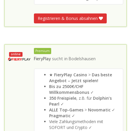
Registrieren & Bonus absahnen
Premium
online
FieryPlay
sucht in
Bodelshausen
★
FieryPlay Casino
>
Das beste
Angebot – Jetzt spielen!
Bis zu 2500€/CHF
Willkommensbonus
✓
350 Freispiele
, z.B. für
Dolphin’s
Pearl
✓
ALLE Top-Games
>
Novomatic
✓
Pragmatic
✓
Viele Zahlungsmethoden mit
SOFORT und Crypto ✓