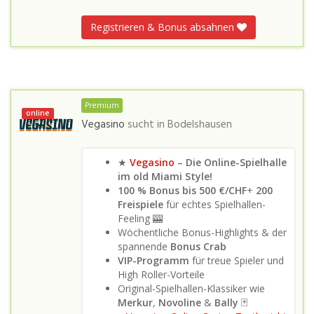
Registrieren & Bonus absahnen
Premium
online
Vegasino
sucht in
Bodelshausen
★
Vegasino
– Die Online-Spielhalle
im old Miami Style!
100 % Bonus bis 500 €/CHF
+
200
Freispiele
für echtes Spielhallen-
Feeling 🎰
Wöchentliche Bonus-Highlights & der
spannende
Bonus Crab
VIP-Programm
für treue Spieler und
High Roller-Vorteile
Original-Spielhallen-Klassiker wie
Merkur
,
Novoline
&
Bally
🃏