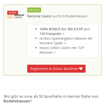
Premium
online
National Casino
sucht in
Bodelshausen
100% BONUS bis 300 €/CHF
plus
150 Freispiele
✓
Großes Spieleangebot inklusive der
Novoline Spiele ✓
Neues online Casino mit TOP
Aktionen ✓
Registrieren & Bonus absahnen
Wo gibt es eine ab 18 Spielhalle in meiner Nähe von
Bodelshausen
?