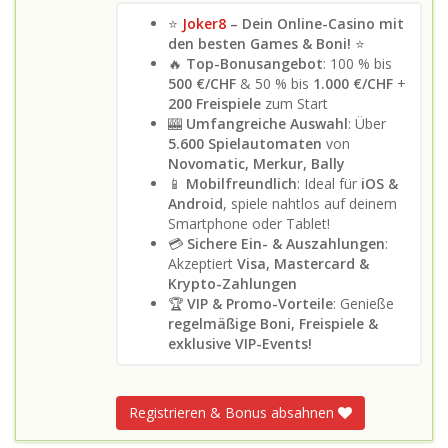
⭐
Joker8
– Dein Online-Casino mit
den besten Games & Boni!
⭐
🔥
Top-Bonusangebot
: 100 % bis
500 €/CHF
& 50 % bis
1.000 €/CHF
+
200 Freispiele
zum Start
🎰
Umfangreiche Auswahl
: Über
5.600 Spielautomaten
von
Novomatic, Merkur, Bally
📱
Mobilfreundlich
: Ideal für
iOS &
Android
, spiele nahtlos auf deinem
Smartphone oder Tablet!
💳
Sichere Ein- & Auszahlungen
:
Akzeptiert
Visa, Mastercard &
Krypto-Zahlungen
🏆
VIP & Promo-Vorteile
: Genieße
regelmäßige Boni, Freispiele &
exklusive VIP-Events!
Registrieren & Bonus absahnen