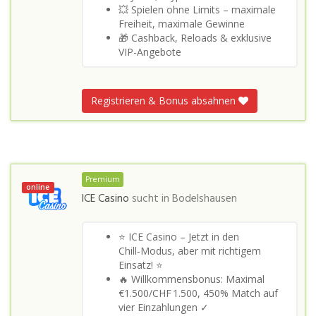
💥 Spielen ohne Limits – maximale
Freiheit, maximale Gewinne
🎁 Cashback, Reloads & exklusive
VIP-Angebote
Registrieren & Bonus absahnen
Premium
online
ICE Casino
sucht in
Bodelshausen
⭐ ICE Casino – Jetzt in den
Chill‑Modus, aber mit richtigem
Einsatz! ⭐
🔥 Willkommensbonus: Maximal
€1.500/CHF 1.500, 450% Match auf
vier Einzahlungen ✓