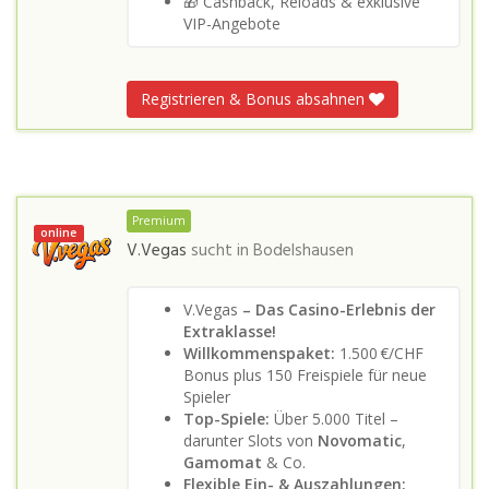
🎁 Cashback, Reloads & exklusive
VIP-Angebote
Registrieren & Bonus absahnen
Premium
online
V.Vegas
sucht in
Bodelshausen
V.Vegas
– Das Casino-Erlebnis der
Extraklasse!
Willkommenspaket:
1.500 €/CHF
Bonus plus 150 Freispiele für neue
Spieler
Top-Spiele:
Über 5.000 Titel –
darunter Slots von
Novomatic
,
Gamomat
& Co.
Flexible Ein- & Auszahlungen: