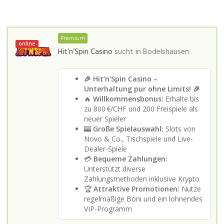
Premium
online
Hit’n’Spin Casino
sucht in
Bodelshausen
🎉 Hit’n’Spin Casino –
Unterhaltung pur ohne Limits! 🎉
🔥
Willkommensbonus:
Erhalte bis
zu 800 €/CHF und 200 Freispiele als
neuer Spieler
🎰
Große Spielauswahl:
Slots von
Novo & Co., Tischspiele und Live-
Dealer-Spiele
💳
Bequeme Zahlungen:
Unterstützt diverse
Zahlungsmethoden inklusive Krypto
🏆
Attraktive Promotionen:
Nutze
regelmäßige Boni und ein lohnendes
VIP-Programm