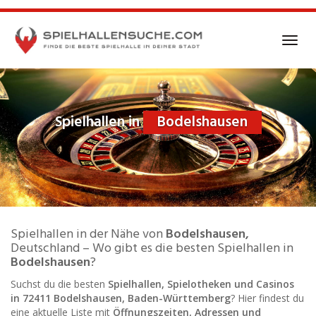
Skip
to
main
Toggl
content
navig
Spielhallen in
Bodelshausen
Spielhallen in der Nähe von
Bodelshausen,
Deutschland – Wo gibt es die besten Spielhallen in
Bodelshausen
?
Suchst du die besten
Spielhallen, Spielotheken und Casinos
in 72411 Bodelshausen, Baden-Württemberg
? Hier findest du
eine aktuelle Liste mit
Öffnungszeiten, Adressen und