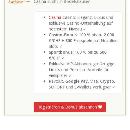
Casina
sucht in
Bodelshausen
Casina
Casino: Eleganz, Luxus und
exklusive Casino-Unterhaltung auf
höchstem Niveau ✓
Casino-Bonus:
100 % bis zu
2.000
€/CHF + 300 Freispiele
auf Novoline-
Slots ✓
Sportbonus:
100 % bis zu
500
€/CHF
✓
Exklusive VIP-Aktionen, großzügige
Limits und Premium-Vorteile für
Vielspieler ✓
Revolut,
Google Pay
, Visa,
Crypto
,
SOFORT und E-Wallets verfügbar ✓
Registrieren & Bonus absahnen