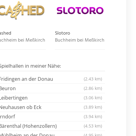
ashed
Slotoro
uchheim bei Meßkirch
Buchheim bei Meßkirch
Spielhallen in meiner Nähe:
Fridingen an der Donau
(2.43 km)
Beuron
(2.86 km)
Leibertingen
(3.06 km)
Neuhausen ob Eck
(3.89 km)
Irndorf
(3.94 km)
Bärenthal (Hohenzollern)
(4.53 km)
Mühlheim an der Donau
(4.95 km)