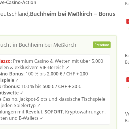
ive-Casino-Action
B
Deutschland,
Buchheim bei Meßkirch – Bonus
sucht in
Buchheim bei Meßkirch
Premium
B
lazzo
: Premium Casino & Wetten mit über 5.000
B
elen & exklusivem VIP-Bereich ✓
sino-Bonus:
100 % bis
2.000 € / CHF + 200
ispiele
✓
ortbonus:
100 % bis
500 € / CHF + 20 €
atiswette
✓
e Casino, Jackpot-Slots und klassische Tischspiele
 jeden Spielertyp ✓
hlungen mit
Revolut
,
SOFORT
, Kryptowährungen,
V
ten und E-Wallets ✓
B