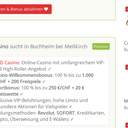
eren & Bonus absahnen
C
ino
sucht in
Buchheim bei Meßkirch
Premium
B
D Casino
: Online-Casino mit umfangreichem VIP-
d High-Roller-Angebot ✓
sino-Willkommensbonus:
100 % bis zu
1.000
HF + 200 Freispiele
✓
ortbonus:
100 % bis zu
250 €/CHF + 20 €
atiswette
✓
lusive VIP-Belohnungen, hohe Limits und
M
ondere Aktionen für Vielspieler ✓
B
hlungsmethoden:
Revolut
,
SOFORT
, Kreditkarten,
ypto, Überweisung und E-Wallets ✓