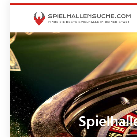
Skip
to
main
content
Spielhall