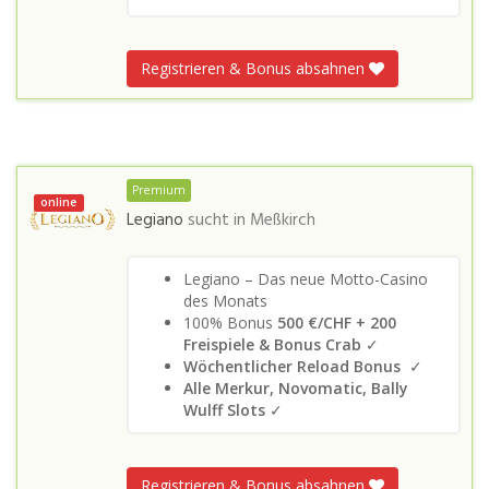
Registrieren & Bonus absahnen
Premium
online
Legiano
sucht in
Meßkirch
Legiano – Das neue Motto-Casino
des Monats
100% Bonus
500 €/CHF + 200
Freispiele & Bonus Crab
✓
Wöchentlicher Reload Bonus
✓
Alle Merkur, Novomatic, Bally
Wulff Slots
✓
Registrieren & Bonus absahnen