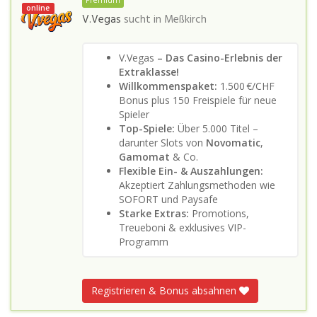
Premium
online
V.Vegas
sucht in
Meßkirch
V.Vegas
– Das Casino-Erlebnis der
Extraklasse!
Willkommenspaket:
1.500 €/CHF
Bonus plus 150 Freispiele für neue
Spieler
Top-Spiele:
Über 5.000 Titel –
darunter Slots von
Novomatic
,
Gamomat
& Co.
Flexible Ein- & Auszahlungen:
Akzeptiert Zahlungsmethoden wie
SOFORT und Paysafe
Starke Extras:
Promotions,
Treueboni & exklusives VIP-
Programm
Registrieren & Bonus absahnen