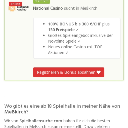
Premium
online
National Casino
sucht in
Meßkirch
100% BONUS bis 300 €/CHF
plus
150 Freispiele
✓
Großes Spieleangebot inklusive der
Novoline Spiele ✓
Neues online Casino mit TOP
Aktionen ✓
Registrieren & Bonus absahnen
Wo gibt es eine ab 18 Spielhalle in meiner Nähe von
Meßkirch
?
Wir von
Spielhallensuche.com
haben für dich die besten
Spielhallen in Meßkirch zusammengestellt. Dazu gehören