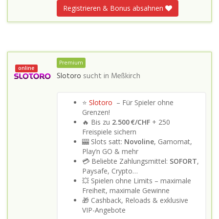
Registrieren & Bonus absahnen
Premium
online
Slotoro
sucht in
Meßkirch
⭐
Slotoro
– Für Spieler ohne
Grenzen!
🔥 Bis zu
2.500 €/CHF
+ 250
Freispiele sichern
🎰 Slots satt:
Novoline
, Gamomat,
Play’n GO & mehr
💳 Beliebte Zahlungsmittel:
SOFORT
,
Paysafe, Crypto…
💥 Spielen ohne Limits – maximale
Freiheit, maximale Gewinne
🎁 Cashback, Reloads & exklusive
VIP-Angebote