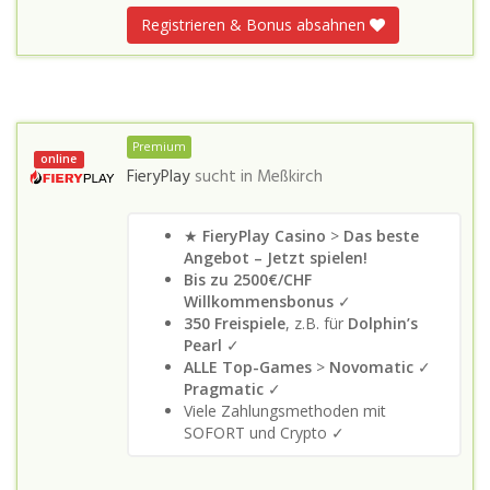
Registrieren & Bonus absahnen
Premium
online
FieryPlay
sucht in
Meßkirch
★
FieryPlay Casino
>
Das beste
Angebot – Jetzt spielen!
Bis zu 2500€/CHF
Willkommensbonus
✓
350 Freispiele
, z.B. für
Dolphin’s
Pearl
✓
ALLE Top-Games
>
Novomatic
✓
Pragmatic
✓
Viele Zahlungsmethoden mit
SOFORT und Crypto ✓