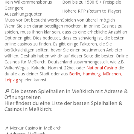
Kein Willkommensbonus
Boni bis zu 1500 € + Freispiele
Geringere
Höhere RTP (Return to Player)
Auszahlungsquoten
Muss vor Ort besucht werden
Spielen von überall möglich
Wenn Sie sich daran beteiligen möchten, in online Casinos zu
spielen, muss Ihnen klar sein, dass es eine erhebliche Anzahl an
Optionen gibt. Dies bedeutet, dass es schwierig ist, die besten
online casinos zu finden. Es gibt einige Faktoren, die Sie
berücksichtigen sollten, bevor Sie einen bestimmten Anbieter
wählen. Deshalb haben wir dir auf dieser Seite die besten Online
Casinos für Meßkirch, Deutschland zusammengestellt wie z.B.
VulkanVegas, Kakadu, Nomini. 22bet oder
National Casino
die
du alle aus deiner Stadt oder aus
Berlin
,
Hamburg
,
München,
Leipzig
spielen kannst.
🔎 Die besten Spielhallen in Meßkirch mit Adresse &
Öffnungszeiten
Hier findest du eine Liste der besten Spielhallen &
Casinos in Meßkirch:
📌 Merkur Casino in Meßkirch
📍 Adresse: Meßkirch