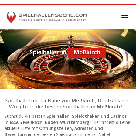
Skip
to
main
Toggl
content
navig
Spielhallen in
Meßkirch
Spielhallen in der Nähe von
Meßkirch,
Deutschland
– Wo gibt es die besten Spielhallen in
Meßkirch
?
Suchst du die besten
Spielhallen, Spielotheken und Casinos
in 88605 Meßkirch, Baden-Württemberg
? Hier findest du eine
aktuelle Liste mit
Öffnungszeiten, Adressen und
Bewertungen
der besten Spielstätten in deiner Nähe!