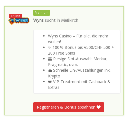
Premium
online
Wyns
sucht in
Meßkirch
Wyns Casino – Für alle, die mehr
wollen!
✨ 100 % Bonus bis €500/CHF 500 +
200 Free Spins
🎰 Riesige Slot-Auswahl: Merkur,
Pragmatic, uvm.
💼 Schnelle Ein-/Auszahlungen inkl.
Krypto
👑 VIP-Treatment mit Cashback &
Extras
Registrieren & Bonus absahnen