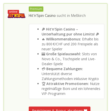
Premium
online
Hit’n’Spin Casino
sucht in
Meßkirch
🎉 Hit’n’Spin Casino –
Unterhaltung pur ohne Limits! 🎉
🔥
Willkommensbonus:
Erhalte bis
zu 800 €/CHF und 200 Freispiele als
neuer Spieler
🎰
Große Spielauswahl:
Slots von
Novo & Co., Tischspiele und Live-
Dealer-Spiele
💳
Bequeme Zahlungen:
Unterstützt diverse
Zahlungsmethoden inklusive Krypto
🏆
Attraktive Promotionen:
Nutze
regelmäßige Boni und ein lohnendes
VIP-Programm
Registrieren & Bonus absahnen