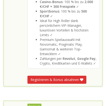
Casino-Bonus:
100 % bis zu
2.000
€/CHF + 300 Freispiele
✓
Sportbonus:
100 % bis zu
500
€/CHF
✓
Ideal für High Roller dank
persönlichem VIP-Manager,
luxuriösen Vorteilen & höchsten
Limits ✓
Premium-Spielauswahl mit
Novomatic, Pragmatic Play,
Gamomat & weiteren Top-
Entwicklern ✓
Zahlungen per
Revolut
,
Google Pay
,
Crypto, Kreditkarten und E-Wallets ✓
Registrieren & Bonus absahnen