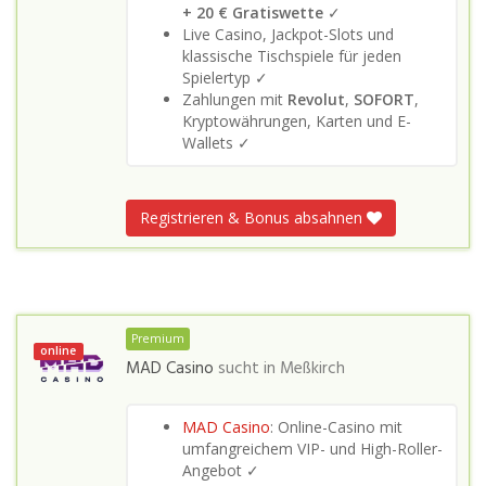
+ 20 € Gratiswette
✓
Live Casino, Jackpot-Slots und
klassische Tischspiele für jeden
Spielertyp ✓
Zahlungen mit
Revolut
,
SOFORT
,
Kryptowährungen, Karten und E-
Wallets ✓
Registrieren & Bonus absahnen
Premium
online
MAD Casino
sucht in
Meßkirch
MAD Casino
: Online-Casino mit
umfangreichem VIP- und High-Roller-
Angebot ✓