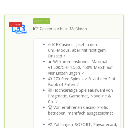
Premium
online
ICE Casino
sucht in
Meßkirch
⭐ ICE Casino – Jetzt in den
Chill‑Modus, aber mit richtigem
Einsatz! ⭐
🔥 Willkommensbonus: Maximal
€1.500/CHF 1.500, 450% Match auf
vier Einzahlungen ✓
🎁 270 Free Spins – z. B. auf den Slot
Book of Fallen ✓
🎰 Hochkarätige Spieleauswahl von
Pragmatic, Gamomat, Novoline &
Co. ✓
🏆 Von erfahrenen Casino‑Profis
betrieben, mehrfach ausgezeichnet
✓
💳 Zahlungen: SOFORT, Paysafecard,