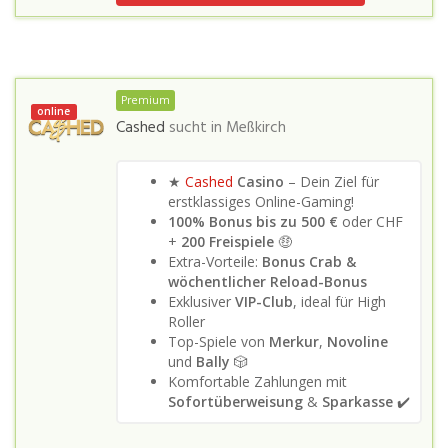
Premium
online
Cashed
sucht in
Meßkirch
★
Cashed
Casino
– Dein Ziel für
erstklassiges Online-Gaming!
100% Bonus bis zu 500 €
oder CHF
+
200 Freispiele
🤑
Extra-Vorteile:
Bonus Crab &
wöchentlicher Reload-Bonus
Exklusiver
VIP-Club
, ideal für High
Roller
Top-Spiele von
Merkur
,
Novoline
und
Bally
🎲
Komfortable Zahlungen mit
Sofortüberweisung
&
Sparkasse
✔️