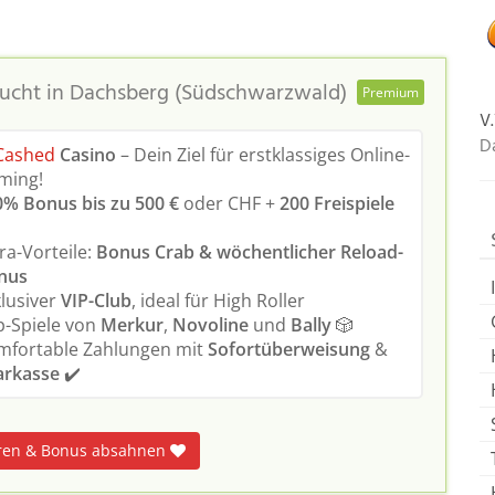
ucht in
Dachsberg (Südschwarzwald)
Premium
V
D
Cashed
Casino
– Dein Ziel für erstklassiges Online-
ming!
0% Bonus bis zu 500 €
oder CHF +
200 Freispiele
ra-Vorteile:
Bonus Crab & wöchentlicher Reload-
nus
lusiver
VIP-Club
, ideal für High Roller
p-Spiele von
Merkur
,
Novoline
und
Bally
🎲
mfortable Zahlungen mit
Sofortüberweisung
&
arkasse
✔️
eren & Bonus absahnen