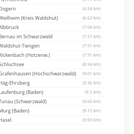
Dogern
(6.54 km)
Weilheim (Kreis Waldshut)
(6.62 km)
Albbruck
(7.08 km)
Bernau im Schwarzwald
(7.57 km)
Waldshut-Tiengen
(7.91 km)
Rickenbach (Hotzenw.)
(7.91 km)
Schluchsee
(8.94 km)
Grafenhausen (Hochschwarzwald)
(9.01 km)
Häg-Ehrsberg
(9.36 km)
Laufenburg (Baden)
(9.5 km)
Tunau (Schwarzwald)
(9.65 km)
Murg (Baden)
(9.72 km)
Hasel
(9.93 km)