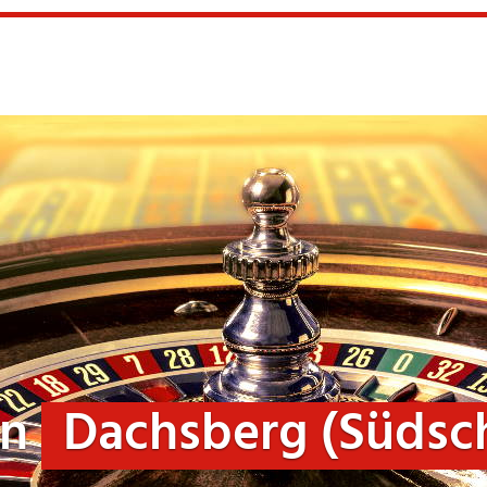
in
Dachsberg (Südsc