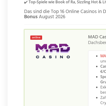
✔️
Top-Spiele wie Book of Ra, Sizzling Hot & L
Das sind die Top 16 Online Casinos in 
Bonus
August 2026
MAD Cas
online
Dachsbe
MA
un
Ca
€/C
Sp
Gr
Exk
bes
Za
Cr