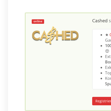
Cashed
s
online
★
Ga
10
🤑
Ext
Bo
Exk
To
Ko
Sp
Registri