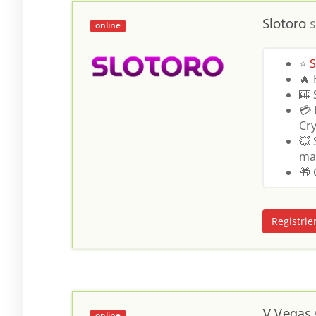
Slotoro
s
online
⭐
S
🔥 
🎰 
💳 
Cr
💥 
ma
🎁 
Registri
V.Vegas
online