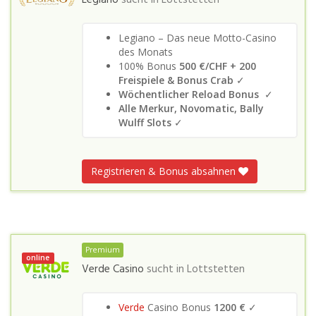
Legiano
sucht in
Lottstetten
Legiano – Das neue Motto-Casino
des Monats
100% Bonus
500 €/CHF + 200
Freispiele & Bonus Crab
✓
Wöchentlicher Reload Bonus
✓
Alle Merkur, Novomatic, Bally
Wulff Slots
✓
Registrieren & Bonus absahnen
Premium
online
Verde Casino
sucht in
Lottstetten
Verde
Casino Bonus
1200 €
✓