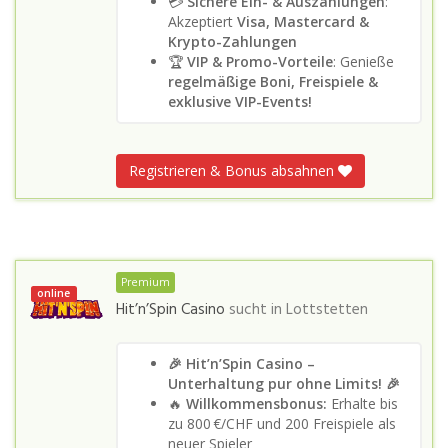
💳
Sichere Ein- & Auszahlungen
:
Akzeptiert
Visa, Mastercard &
Krypto-Zahlungen
🏆
VIP & Promo-Vorteile
: Genieße
regelmäßige Boni, Freispiele &
exklusive VIP-Events!
Registrieren & Bonus absahnen
Premium
online
Hit’n’Spin Casino
sucht in
Lottstetten
🎉 Hit’n’Spin Casino –
Unterhaltung pur ohne Limits! 🎉
🔥
Willkommensbonus:
Erhalte bis
zu 800 €/CHF und 200 Freispiele als
neuer Spieler