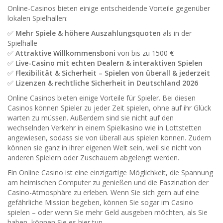
Online-Casinos bieten einige entscheidende Vorteile gegenüber
lokalen Spielhallen:
✅
Mehr Spiele & höhere Auszahlungsquoten
als in der
Spielhalle
✅
Attraktive Willkommensboni
von bis zu 1500 €
✅
Live-Casino mit echten Dealern & interaktiven Spielen
✅
Flexibilität & Sicherheit – Spielen von überall & jederzeit
✅
Lizenzen & rechtliche Sicherheit in Deutschland 2026
Online Casinos bieten einige Vorteile für Spieler. Bei diesen
Casinos können Spieler zu jeder Zeit spielen, ohne auf ihr Glück
warten zu müssen. Außerdem sind sie nicht auf den
wechselnden Verkehr in einem Spielkasino wie in Lottstetten
angewiesen, sodass sie von überall aus spielen können. Zudem
können sie ganz in ihrer eigenen Welt sein, weil sie nicht von
anderen Spielern oder Zuschauern abgelengt werden.
Ein Online Casino ist eine einzigartige Möglichkeit, die Spannung
am heimischen Computer zu genießen und die Faszination der
Casino-Atmosphäre zu erleben. Wenn Sie sich gern auf eine
gefährliche Mission begeben, können Sie sogar im Casino
spielen – oder wenn Sie mehr Geld ausgeben möchten, als Sie
haben, können Sie es hier tun.