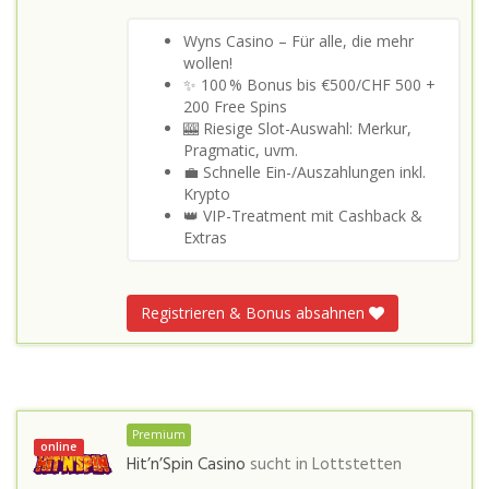
Wyns Casino – Für alle, die mehr
wollen!
✨ 100 % Bonus bis €500/CHF 500 +
200 Free Spins
🎰 Riesige Slot-Auswahl: Merkur,
Pragmatic, uvm.
💼 Schnelle Ein-/Auszahlungen inkl.
Krypto
👑 VIP-Treatment mit Cashback &
Extras
Registrieren & Bonus absahnen
Premium
online
Hit’n’Spin Casino
sucht in
Lottstetten