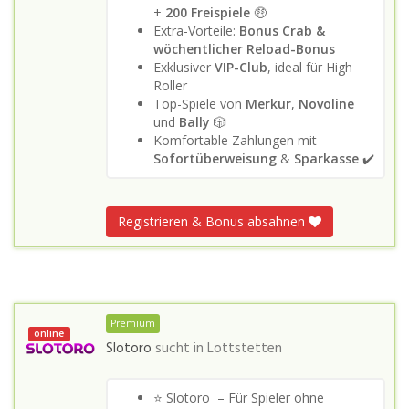
+
200 Freispiele
🤑
Extra-Vorteile:
Bonus Crab &
wöchentlicher Reload-Bonus
Exklusiver
VIP-Club
, ideal für High
Roller
Top-Spiele von
Merkur
,
Novoline
und
Bally
🎲
Komfortable Zahlungen mit
Sofortüberweisung
&
Sparkasse
✔️
Registrieren & Bonus absahnen
Premium
online
Slotoro
sucht in
Lottstetten
⭐ Slotoro – Für Spieler ohne