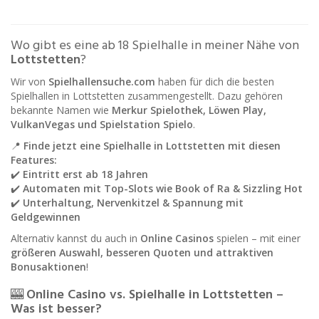
Wo gibt es eine ab 18 Spielhalle in meiner Nähe von
Lottstetten
?
Wir von
Spielhallensuche.com
haben für dich die besten
Spielhallen in Lottstetten zusammengestellt. Dazu gehören
bekannte Namen wie
Merkur Spielothek, Löwen Play,
VulkanVegas und Spielstation Spielo
.
📍
Finde jetzt eine Spielhalle in Lottstetten mit diesen
Features:
✔️
Eintritt erst ab 18 Jahren
✔️
Automaten mit Top-Slots wie Book of Ra & Sizzling Hot
✔️
Unterhaltung, Nervenkitzel & Spannung mit
Geldgewinnen
Alternativ kannst du auch in
Online Casinos
spielen – mit einer
größeren Auswahl, besseren Quoten und attraktiven
Bonusaktionen
!
🎰
Online Casino vs. Spielhalle in Lottstetten –
Was ist besser?