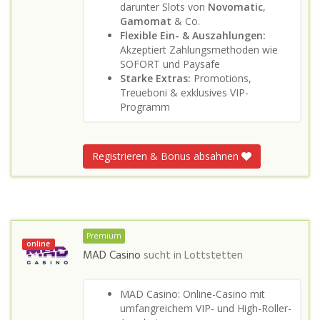
darunter Slots von
Novomatic
,
Gamomat
& Co.
Flexible Ein- & Auszahlungen:
Akzeptiert Zahlungsmethoden wie
SOFORT und Paysafe
Starke Extras:
Promotions,
Treueboni & exklusives VIP-
Programm
Registrieren & Bonus absahnen
Premium
online
MAD Casino
sucht in
Lottstetten
MAD Casino: Online-Casino mit
umfangreichem VIP- und High-Roller-