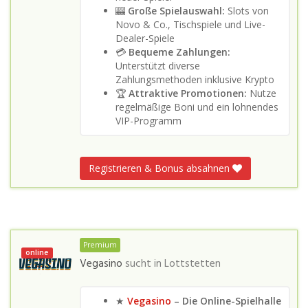
🎰
Große Spielauswahl:
Slots von
Novo & Co., Tischspiele und Live-
Dealer-Spiele
💳
Bequeme Zahlungen:
Unterstützt diverse
Zahlungsmethoden inklusive Krypto
🏆
Attraktive Promotionen:
Nutze
regelmäßige Boni und ein lohnendes
VIP-Programm
Registrieren & Bonus absahnen
Premium
online
Vegasino
sucht in
Lottstetten
★
Vegasino
– Die Online-Spielhalle