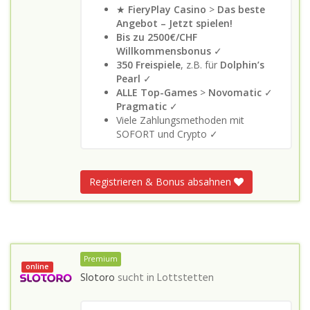
★
FieryPlay Casino
>
Das beste
Angebot – Jetzt spielen!
Bis zu 2500€/CHF
Willkommensbonus
✓
350 Freispiele
, z.B. für
Dolphin’s
Pearl
✓
ALLE Top-Games
>
Novomatic
✓
Pragmatic
✓
Viele Zahlungsmethoden mit
SOFORT und Crypto ✓
Registrieren & Bonus absahnen
Premium
online
Slotoro
sucht in
Lottstetten