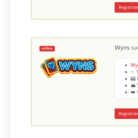
Registri
Wyns
su
online
Wy
✨ 1
🎰 
💼 
👑 
Registri