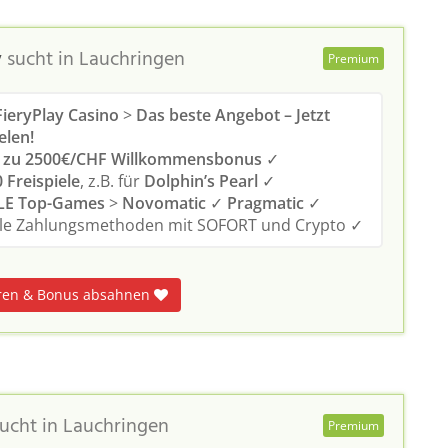
y
sucht in
Lauchringen
Premium
FieryPlay Casino
>
Das beste Angebot – Jetzt
elen!
s zu 2500€/CHF Willkommensbonus
✓
 Freispiele
, z.B. für
Dolphin’s Pearl
✓
LE Top-Games
>
Novomatic
✓
Pragmatic
✓
ele Zahlungsmethoden mit SOFORT und Crypto ✓
eren & Bonus absahnen
ucht in
Lauchringen
Premium