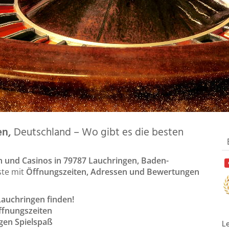
en,
Deutschland – Wo gibt es die besten
en und Casinos in 79787 Lauchringen, Baden-
iste mit
Öffnungszeiten, Adressen und Bewertungen
 Lauchringen finden!
Öffnungszeiten
igen Spielspaß
L