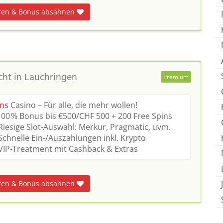
eren & Bonus absahnen
cht in
Lauchringen
Premium
ns
Casino – Für alle, die mehr wollen!
00 % Bonus bis €500/CHF 500 + 200 Free Spins
Riesige Slot-Auswahl: Merkur, Pragmatic, uvm.
Schnelle Ein-/Auszahlungen inkl. Krypto
VIP-Treatment mit Cashback & Extras
eren & Bonus absahnen