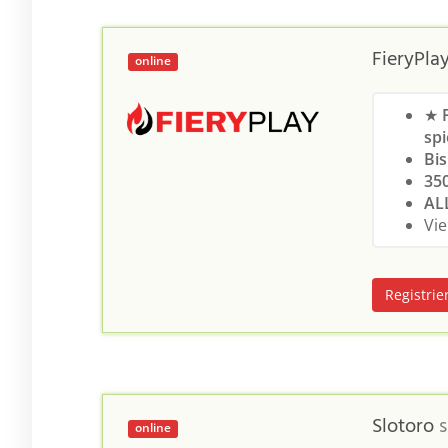
FieryPla
online
★
spi
Bi
350
AL
Vi
Registri
Slotoro
s
online