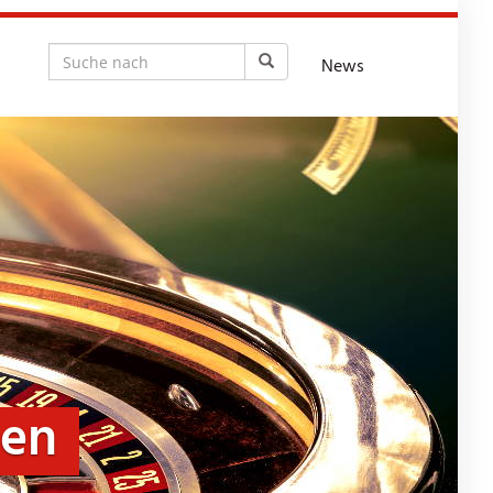
News
gen