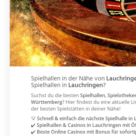
Spielhallen in der Nähe von
Lauchring
Spielhallen in
Lauchringen
?
Suchst du die besten
Spielhallen, Spielothek
Württemberg
? Hier findest du eine aktuelle L
der besten Spielstätten in deiner Nähe!
💡
Schnell & einfach die nächste Spielhalle in
✔️
Spielhallen & Casinos in Lauchringen mit 
✔️
Beste Online Casinos mit Bonus für sofort